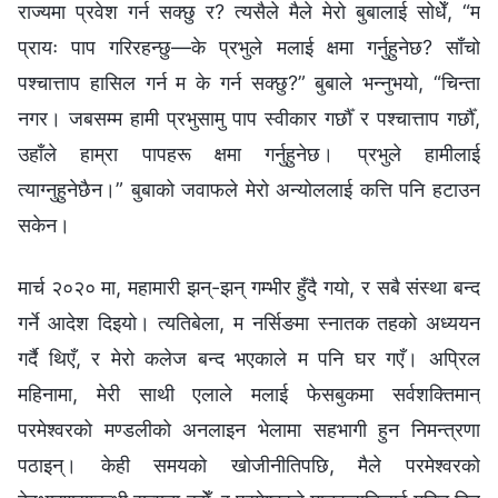
राज्यमा प्रवेश गर्न सक्छु र? त्यसैले मैले मेरो बुबालाई सोधेँ, “म
प्रायः पाप गरिरहन्छु—के प्रभुले मलाई क्षमा गर्नुहुनेछ? साँचो
पश्चात्ताप हासिल गर्न म के गर्न सक्छु?” बुबाले भन्नुभयो, “चिन्ता
नगर। जबसम्म हामी प्रभुसामु पाप स्वीकार गर्छौँ र पश्चात्ताप गर्छौँ,
उहाँले हाम्रा पापहरू क्षमा गर्नुहुनेछ। प्रभुले हामीलाई
त्याग्नुहुनेछैन।” बुबाको जवाफले मेरो अन्योललाई कत्ति पनि हटाउन
सकेन।
मार्च २०२० मा, महामारी झन्-झन् गम्भीर हुँदै गयो, र सबै संस्था बन्द
गर्ने आदेश दिइयो। त्यतिबेला, म नर्सिङमा स्नातक तहको अध्ययन
गर्दै थिएँ, र मेरो कलेज बन्द भएकाले म पनि घर गएँ। अप्रिल
महिनामा, मेरी साथी एलाले मलाई फेसबुकमा सर्वशक्तिमान्‌
परमेश्‍वरको मण्डलीको अनलाइन भेलामा सहभागी हुन निमन्त्रणा
पठाइन्। केही समयको खोजीनीतिपछि, मैले परमेश्‍वरको