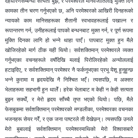
देहधारणसम्बन्धी सत्यता बुझेँ, र परमेश्‍वरले मानवजातिलाई मुक्ति दिन
कामका तीन चरण गर्नुभएको छ, अनि परमेश्‍वरको आखिरी दिनहरूको
न्यायको काम मानिसहरूका शैतानी स्वभावहरूलाई पखाल्न र
रूपान्तरण गर्न, उनीहरूलाई पापको बन्धनबाट मुक्त गर्न, र पूर्ण रूपमा
मुक्ति दिनका लागि हो भन्‍ने थाहा पाएँ। पापबाट मुक्त हुन मैले
खोजिरहेको मार्ग ठीक यही थियो। सर्वशक्तिमान्‌ परमेश्‍वरले व्यक्त
गर्नुभएका वचनहरूले वर्षौँदेखि मलाई पिरोलिरहेको अन्योललाई
हटाइदिए, र सर्वशक्तिमान्‌ परमेश्‍वर नै फर्कनुभएका प्रभु येशू हुनुहुन्छ
भन्‍ने कुरामा म हृदयदेखि नै निश्‍चित भएँ। त्यसपछि, म अक्सर
भेलाहरूमा सहभागी हुन थालेँ। हरेक भेलाबाट म केही न केही सत्यता
बुझ्न सक्थेँ, र मेरो हृदय साँच्चै तृप्त भएको थियो। पछि, मैले
फेसबुकमा सर्वशक्तिमान्‌ परमेश्‍वरको मण्डलीका, परमेश्‍वरका वचनका
भजनहरू सेयर गरेँ, र एक जना पाष्टरले ती देखेछन्। त्यसपछि उनले
मेरो बुबालाई सर्वशक्तिमान्‌ परमेश्‍वरमाथिको मेरो विश्वासबारे