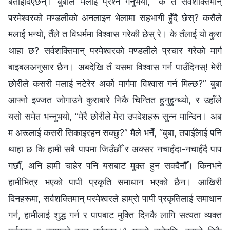
बताइदिएछन्। बुबाले मलाई प्रश्‍न गर्नुभयो, “के तँ सर्वशक्तिमान्‌
परमेश्‍वरको मण्डलीको अनलाइन भेलामा सहभागी हुँदै छेस्? कसैले
मलाई भन्यो, तैँले त विधर्ममा विश्‍वास गरेकी छेस् रे। के तँलाई यो कुरा
थाहा छ? सर्वशक्तिमान्‌ परमेश्‍वरको मण्डलीले प्रचार गरेको मार्ग
बाइबलअनुसार छैन। अबदेखि तँ यसमा विश्‍वास गर्न पाउँदिनस्! मेरी
छोरीले कसरी मलाई नटेरेर अर्को मार्गमा विश्वास गर्न मिल्छ?” बुबा
आफ्नो इज्जत जोगाउने कुराबारे निकै चिन्तित हुनुहुन्थ्यो, र उहाँले
यसो समेत भन्नुभयो, “मेरै छोरीले मेरा उपदेशहरू सुन्न मान्दिन। अब
म अरूलाई कसरी सिकाइरहन सक्छु?” मैले भनेँ, “बुबा, तपाईँलाई पनि
थाहा छ कि हामी सबै पापमा जिउँछौँ र अक्सर नचाहँदा-नचाहँदै पाप
गर्छौँ, अनि हामी चाहेर पनि यसबाट मुक्त हुन सक्दैनौँ। किनभने
हामीभित्र भएको पापी प्रकृति समाधान भएको छैन। आखिरी
दिनहरूमा, सर्वशक्तिमान्‌ परमेश्‍वरले हाम्रो पापी प्रकृतिलाई समाधान
गर्न, हामीलाई शुद्ध गर्न र पापबाट मुक्ति दिनकै लागि सत्यता व्यक्त