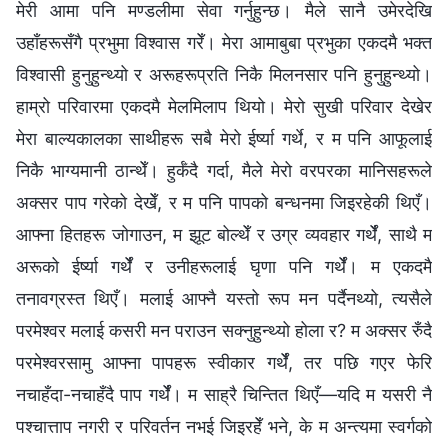
मेरी आमा पनि मण्डलीमा सेवा गर्नुहुन्छ। मैले सानै उमेरदेखि
उहाँहरूसँगै प्रभुमा विश्वास गरेँ। मेरा आमाबुबा प्रभुका एकदमै भक्त
विश्वासी हुनुहुन्थ्यो र अरूहरूप्रति निकै मिलनसार पनि हुनुहुन्थ्यो।
हाम्रो परिवारमा एकदमै मेलमिलाप थियो। मेरो सुखी परिवार देखेर
मेरा बाल्यकालका साथीहरू सबै मेरो ईर्ष्या गर्थे, र म पनि आफूलाई
निकै भाग्यमानी ठान्थेँ। हुर्कँदै गर्दा, मैले मेरो वरपरका मानिसहरूले
अक्सर पाप गरेको देखेँ, र म पनि पापको बन्धनमा जिइरहेकी थिएँ।
आफ्ना हितहरू जोगाउन, म झूट बोल्थेँ र उग्र व्यवहार गर्थेँ, साथै म
अरूको ईर्ष्या गर्थेँ र उनीहरूलाई घृणा पनि गर्थेँ। म एकदमै
तनावग्रस्त थिएँ। मलाई आफ्नै यस्तो रूप मन पर्दैनथ्यो, त्यसैले
परमेश्‍वर मलाई कसरी मन पराउन सक्नुहुन्थ्यो होला र? म अक्सर रुँदै
परमेश्‍वरसामु आफ्ना पापहरू स्वीकार गर्थेँ, तर पछि गएर फेरि
नचाहँदा-नचाहँदै पाप गर्थेँ। म साह्रै चिन्तित थिएँ—यदि म यसरी नै
पश्चात्ताप नगरी र परिवर्तन नभई जिइरहेँ भने, के म अन्त्यमा स्वर्गको