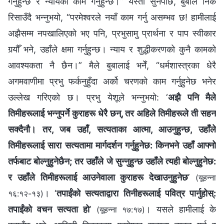
गर्नुहुन्छ र न्यायको काम गर्नुहुन्छ।” यस्तो सुनेपछि, बुबाले निकै
रिसाउँदै भन्नुभयो, “परमेश्‍वरले नयाँ काम गर्नु असम्भव छ! हामीलाई
अझैसम्म नपखालिएको भए पनि, प्रभुसामु प्रार्थना र पाप स्वीकार
गर्‍यौँ भने, उहाँले क्षमा गर्नुहुन्छ। न्याय र शुद्धीकरणको कुनै कामको
आवश्यकता नै छैन।” मैले बुबालाई भनेँ, “धर्मशास्त्रका धेरै
अगमवाणीमा प्रभु फर्कनुहुँदा अर्को चरणको काम गर्नुहुनेछ भनेर
उल्लेख गरिएको छ। प्रभु येशूले भन्‍नुभयो: ‘
अझै पनि मैले
तिमीहरूलाई भन्‍नुपर्ने कुराहरू धेरै छन्, तर अहिले तिमीहरूले ती सहन
सक्‍दैनौ। तर, जब उहाँ, सत्यताका आत्मा, आउनुहुन्छ, उहाँले
तिमीहरूलाई सारा सत्यतामा मार्गदर्शन गर्नुहुनेछ: किनभने उहाँ आफ्‍नो
तर्फबाट बोल्‍नुहुनेछैन; तर उहाँले जे सुन्‍नुहुन्‍छ उहाँले त्यही बोल्‍नुहुनेछ:
र उहाँले तिमीहरूलाई आउनेवाला कुराहरू देखाउनुहुनेछ
’
(यूहन्‍ना
। ‘
तपाईंको सत्यताद्वारा तिनीहरूलाई पवित्र पार्नुहोस्:
१६:१२-१३)
तपाईंको वचन सत्यता हो
’
। यसले हामीलाई के
(यूहन्‍ना १७:१७)