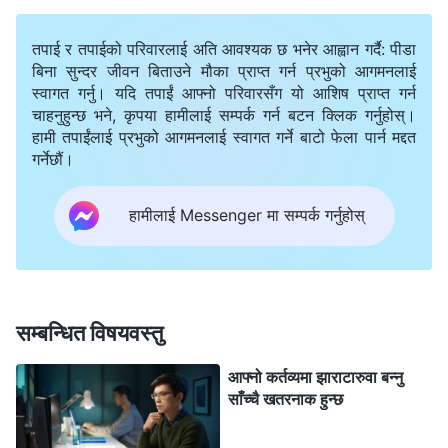
(वचन, खण्ड ४। ख्रीष्टविरोधीहरूको खुलासा। विषयवस्तु आठ:
तिनीहरूले अरूलाई सत्यता वा परमेश्‍वरप्रति नभई आफूप्रति मात्र समर्पित
तपाई र तपाईको परिवारलाई अति आवश्यक छ भनेर आह्वान गर्दै: पीडा
। “
कसैले भद्र र नीच मानिसहरूबीचको
हुन लगाउनेथिए (भाग दुई))
बिना सुन्दर जीवन बिताउने मौका प्राप्त गर्न प्रभुको आगमनलाई
स्वागत गर्नु। यदि तपाईं आफ्नो परिवारसँग यो आशिष प्राप्त गर्न
भिन्‍नता कसरी बताउन सक्छ? खालि कर्तव्यप्रति तिनीहरूको मनोवृत्ति
चाहनुहुन्छ भने, कृपया हामीलाई सम्पर्क गर्न बटन क्लिक गर्नुहोस्।
र व्यवहारलाई हेर्, र समस्याहरू उत्पन्न हुँदा तिनीहरूले कामकुरालाई
हामी तपाईंलाई प्रभुको आगमनलाई स्वागत गर्ने बाटो फेला पार्न मद्दत
गर्नेछौं।
कुन रूपमा लिन्छन् र कस्तो व्यवहार गर्छन् भनेर हेर्। निष्ठा र मर्यादा
भएका मानिसहरू आफ्नो कार्यमा सावधान, कर्तव्यपरायण र मेहनती
हामीलाई Messenger मा सम्पर्क गर्नुहोस्
हुन्छन् र तिनीहरू मूल्य तिर्न तयार हुन्छन्। निष्ठा र मर्यादा नभएका
मानिसहरू आफ्नो कार्यमा लापरवाही र असावधान हुन्छन्, तिनीहरू सधैँ
कुनै न कुनै छल गर्ने र सधैँ लटरपटर गर्दै अघि बढ्ने हुन्छन्।
तिनीहरूले जुनै कार्यविधि अध्ययन गरे पनि, त्यो लगनशील भई
सम्बन्धित विषयवस्तु
सिक्दैनन्, र त्यो सिक्न सक्दैनन्, अनि तिनीहरू त्यो अध्ययन गर्न जति
आफ्नो कर्तव्यमा झाराटारुवा बन्नु
समय खर्चे पनि, तिनीहरू पूर्णतया अज्ञानी नै रहन्छन्। यिनीहरू खराब
साँच्चै खतरनाक हुन्छ
चरित्र भएका मानिस हुन्
”
(वचन, खण्ड ४। ख्रीष्टविरोधीहरूको