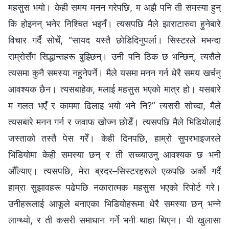
महसुस भयो। केही समय मनन गरेपछि, म अझै पनि ती समस्या हुन्
कि होइनन् भनेर निश्चित भइनँ। त्यसपछि मैले झाराटारुवा हुनेबारे
विचार गर्दै सोचेँ, “सायद यस्तै छोडिदिनुपर्ला। सिस्टरले मभन्दा
राम्रोसँग सिद्धान्तहरू बुझ्छिन्। उनी पनि ठिक छ भन्छिन्, त्यसैले
त्यसमा कुनै समस्या नहुनेपर्ने। मैले यसमा मनन गर्न धेरै समय खर्चनु
आवश्यक छैन। त्यसबाहेक, मलाई महसुस भएको मात्र हो। यसबारे
म गलत भएँ र काममा ढिलाइ भयो भने नि?” त्यसरी सोच्दा, मैले
त्यसबारे मनन गर्न र जवाफ खोज्न छोडेँ। त्यसपछि मैले भिडियोलाई
जस्ताको तस्तै पेस गरेँ। केही दिनपछि, हाम्रो सुपरभाइजरले
भिडियोमा केही समस्या छन् र ती सच्च्याउनु आवश्यक छ भनी
औँल्याए। त्यसपछि, मेरा ब्रदर–सिस्टरहरूले एकपछि अर्को गर्दै
हाम्रा सुझावहरू पढेपछि नकारात्मक महसुस भएको रिपोर्ट गरे।
उनीहरूलाई आफूले बनाएका भिडियोहरूमा धेरै समस्या छन् भन्‍ने
लाग्थ्यो, र ती कसरी समाधान गर्ने भनी थाहा थिएन। यी खुलासा