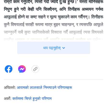
राम्रो काम गर्नुपर्दैन, त्यसो गर्दा ज्यादै दु:ख हुन्छ।’ यस्ता मानिसहरू
निपुण हुने गरी केही पनि सिक्दैनन्, अनि तिनीहरू अध्ययन गर्नमा
आफूलाई होम्‍ने वा कष्ट सहने र मूल्य चुकाउने काम गर्दैनन्। तिनीहरू
कुनै विषयलाई सतही रूपमा मात्र बुझ्न चाहन्छन्, र त्यसपछि आफूले
जान्‍नुपर्ने सबै कुरा जानिसकेको विश्‍वास गर्दै आफूलाई त्यस विषयको
प्रवीण भन्‍छन्, र लटरपर गर्दै अगाडि बढ्नलाई त्यसैमा भर पर्छन्।
अरू मानिस, घटना र वस्तुहरूप्रति मानिसहरूको मनोवृत्ति यही हुन्छ
थप पढ्नुहोस्
होइन र? के यो असल मनोवृत्ति हो त? अहँ, यो असल मनोवृत्ति होइन।
सरल शब्दमा यसलाई ‘लटरपटर गर्दै अघि बढ्नु’ भनिन्छ। यस्तो
फोहोरीपन सबै भ्रष्ट मानवजातिमा विद्यमान छ। आफ्नो मानवतामा
फोहोरीपन भएका मानिसहरू आफूले गर्ने जुनसुकै कुरामा ‘कामचलाउ
तरिकाले लाग्ने’ दृष्टिकोण र मनोवृत्ति राख्छन्। के यस्ता मानिसहरू
अघिल्लो:
आरामको लालसाले निम्त्याउने परिणामहरू
आफ्नो कर्तव्य राम्ररी निर्वाह गर्न सक्षम हुन्छन्? हुँदैनन्। के तिनीहरू
अर्को:
कर्तव्यमा चिप्ले हुनुको परिणाम
सिद्धान्तअनुसार कामकुरा गर्न सक्षम हुन्छन् त? यो त झनै असम्भव छ
”