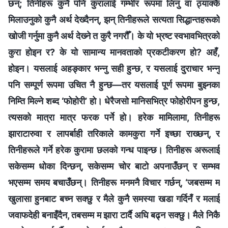
छन्; तिनीहरू कुनै पनि कुरालाई गम्भीर रूपमा लिनु वा ठ्याक्‍कै
मिलाउनुको कुनै अर्थ देख्दैनन्, झन् तिनीहरूले सत्यता सिद्धान्तहरूको
खोजी गर्नुमा कुनै अर्थ देख्‍ने त कुरै नगरौँ। के यो भ्रष्ट स्वभावभित्रको
कुरा होइन र? के यो सामान्य मानवताको प्रकटीकरण हो? अहँ,
होइन। यसलाई अहङ्‍कार भन्‍नु सही हुन्छ, र यसलाई दुराचार भन्‍नु
पनि सम्पूर्ण रूपमा उचित नै हुन्छ—तर यसलाई पूर्ण रूपमा बुझ्‍नका
निम्ति मिल्‍ने शब्द ‘फोहोरी’ हो। धेरैजसो मानिसभित्र फोहोरीपन हुन्छ,
त्यसको मात्रा मात्र फरक पर्ने हो। हरेक मामिलामा, तिनीहरू
झाराटारुवा र लापर्बाही तरिकाले कामकुरा गर्ने इच्छा राख्छन्, र
तिनीहरूले गर्ने हरेक कुरामा छलको गन्ध पाइन्छ। तिनीहरू अरूलाई
सकेसम्म धोका दिन्छन्, सकेसम्म चोर बाटो अपनाउँछन् र सम्‍भव
भएसम्म समय बचाउँछन्। तिनीहरू मनमनै विचार गर्छन्, ‘जबसम्म म
खुलासा हुनबाट बच्‍न सक्छु र मैले कुनै समस्या खडा गर्दिनँ र मलाई
जवाफदेही बनाइँदैन, तबसम्म म झारा टार्दै अघि बढ्न सक्छु। मैले निकै