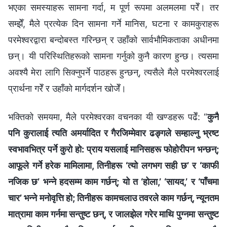
भएका समस्याहरू सामना गर्दा, म पूर्ण रूपमा अलमलमा परेँ। तर
सम्झेँ, मैले प्रत्येक दिन सामना गर्ने मानिस, घटना र कामकुराहरू
परमेश्‍वरद्वारा बन्दोबस्त गरिन्छन् र उहाँको सार्वभौमिकताका अधीनमा
छन्। यी परिस्थितिहरूको सामना गर्नुको कुनै कारण हुन्छ। त्यसमा
अवश्यै मेरा लागि सिक्नुपर्ने पाठहरू हुन्छन्, त्यसैले मैले परमेश्‍वरलाई
प्रार्थना गरेँ र उहाँको मार्गदर्शन खोजेँ।
भक्तिको समयमा, मैले परमेश्‍वरका वचनका यी खण्डहरू पढेँ: “
कुनै
पनि कुरालाई त्यति अमर्यादित र गैरजिम्मेवार ढङ्गले सम्हाल्नु भ्रष्ट
स्वभावभित्र पर्ने कुरो हो: प्राय यसलाई मानिसहरू फोहोरीपन भन्छन्;
आफूले गर्ने हरेक मामिलामा, तिनीहरू ‘त्यो लगभग सही छ’ र ‘काफी
नजिक छ’ भन्‍ने हदसम्‍म काम गर्छन्; यो त ‘होला,’ ‘सायद,’ र ‘पाँचमा
चार’ भन्‍ने मनोवृत्ति हो; तिनीहरू कामचलाउ तवरले काम गर्छन्, न्यूनतम
मात्रामा काम गर्नमा सन्तुष्ट छन्, र जालझेल गरेर माथि पुग्नमा सन्तुष्ट