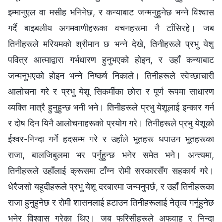
इम्‍मानुएल वा मसीह भनिनेछ, र कन्याबाट जन्‍मनुहुनेछ भन्‍ने विश्‍वास
गर्दै बाइबलीय अगमवाणीहरूका वचनहरूमा नै टाँसिरहे। जब
तिनीहरूले मरियमको श्रीमान छ भन्‍ने देखे, तिनीहरूले प्रभु येशू
पवित्र आत्माद्वारा गर्भधारण हुनुभएको होइन, र उहाँ कन्याबाट
जन्‍मनुभएको होइन भन्‍ने निष्कर्ष निकाले। तिनीहरूले स्वेच्‍छाचारी
आलोचना गरे र प्रभु येशू सिकर्मीका छोरा र पूर्ण रूपमा साधारण
व्यक्ति मात्रै हुनुहुन्छ भनी भने। तिनीहरूले प्रभु येशूलाई इन्कार गर्न
र दोष दिन यिनै आलोचनाहरूको प्रयोग गरे। तिनीहरूले प्रभु येशूको
ईश्‍वर-निन्दा गर्ने हदसम्‍म गरे र उहाँले भूतहरू धपाउन भूतहरूका
राजा, बालजिबुलमा भर पर्नुहुन्छ भनेर समेत भने। अन्त्यमा,
तिनीहरूले उहाँलाई क्रूसमा टाँग्‍न रोमी सरकारसँग सहकार्य गरे।
धेरैजसो यहूदीहरूले प्रभु येशू दरबारमा जन्‍मनुपर्छ, र उहाँ तिनीहरूका
राजा हुनुहुनेछ र रोमी शासनलाई हटाउन तिनीहरूलाई नेतृत्व गर्नुहुनेछ
भनेर विश्‍वास गरेका थिए। जब फरिसीहरूले अफवाह र निन्दा