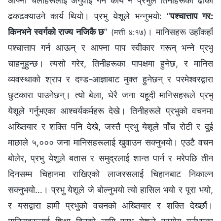
आफ्‍ना चेलाहरूलाई अगुवाइ गर्ने कार्य नै प्रभुले तिनीहरूको ढोका
ढकढक्याउने कार्य थियो। प्रभु येशूले भन्‍नुभयो: “
पश्‍चात्ताप गर:
किनभने स्वर्गको राज्य नजिकै छ
”
। मानिसहरू उहाँकहाँ
(मत्ती ४:१७)
पश्‍चात्ताप गर्न आऊन् र आफ्‍ना पाप स्वीकार गरून् भन्‍ने प्रभु
चाहनुहुन्छ। त्यसो गरेर, तिनीहरूका पापक्षमा हुनेछ, र मानिस
व्यवस्थाको श्राप र दण्ड-आज्ञाबाट मुक्त हुनेछन् र परमेश्‍वरद्वारा
छुटकारा पाउनेछन्। त्यो बेला, धेरै जना यहूदी मानिसहरूले प्रभु
येशूले गर्नुभएका आश्‍चर्यकर्महरू देखे। तिनीहरूले प्रभुको वचनमा
अख्‍तियार र शक्ति पनि देखे, जस्तै प्रभु येशूले पाँच रोटी र दुई
माछाले ५,००० जना मानिसहरूलाई खुवाउन सक्‍नुभयो। एउटै वचन
बोलेर, प्रभु येशूले बतास र समुद्रलाई शान्त पार्न र मरेपछि तीन
दिनसम्‍म चिहानमा राखिएको लाजरसलाई चिहानबाट निकाल्‍न
सक्‍नुभयो…। प्रभु येशूले जे बोल्‍नुभयो त्यो हासिल भयो र पूरा भयो,
र यसद्वारा हामी प्रभुको वचनको अख्‍तियार र शक्ति देख्छौं।