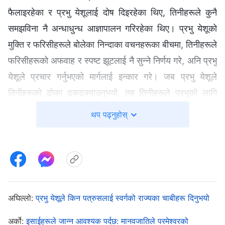
फैलाइरहेका र प्रभु येशूलाई दोष दिइरहेका थिए, तिनीहरूले कुनै
समझविना नै अन्धाधुन्ध आज्ञापालन गरिरहेका थिए। प्रभु येशूको
मुक्ति र फरिसीहरूले बोलेका निन्दाका वचनहरूका बीचमा, तिनीहरूले
फरिसीहरूको अफवाह र स्पष्ट झूटलाई नै सुन्‍ने निर्णय गरे, अनि प्रभु
येशूले प्रचार गर्नुभएको मार्गलाई इन्कार गरे। जब प्रभु येशूले
तिनीहरूको ढोका ढकढक्याउनुभयो, तब तिनीहरूले प्रभुको लागि
आफ्‍नो हृदय बन्द गरे। यो त प्रभु येशूले भन्‍नुभएको जस्तै भयो: “
र
थप पढ्नुहोस्
तिनीहरूमा यशैयाले यसो भनेर गरेका अगमवाणी पूरा भए, तिमीहरूले
सुनेर त सुन्‍नेछौ, तर बुझ्‍नेछैनौ; अनि तिमीहरूले हेरेर त देख्‍नेछौ, तर
चिन्‍नेछैनौ। किनभने यी मानिसहरूका हृदय बोधा छन्, र तिनीहरूका
कान बहिरा छन्, र तिनीहरूका आँखा बन्द छन्; नत्र त तिनीहरूले
आफ्‍ना आँखाले देख्‍नेथिए र आफ्‍ना कानले सुन्‍नेथिए, र आफ्‍ना हृदयले
अघिल्लो:
प्रभु येशूले किन पत्रुसलाई स्वर्गको राज्यका चाबीहरू दिनुभयो
बुझ्‍नेथिए, अनि तिनीहरू परिवर्तन हुनेथिए, र म तिनीहरूलाई निको
पार्नेथिएँ
अर्को:
इसाईहरूले जान्न आवश्यक पर्दछ: मानवजातिले परमेश्‍वरको
”
। तिनीहरूले प्रभुको आवाज सुन्‍न इन्कार
(मत्ती१३:१४-१५)