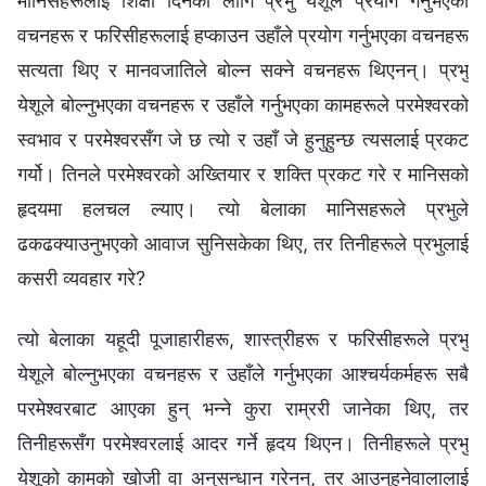
मानिसहरूलाई शिक्षा दिनको लागि प्रभु येशूले प्रयोग गर्नुभएका
वचनहरू र फरिसीहरूलाई हप्काउन उहाँले प्रयोग गर्नुभएका वचनहरू
सत्यता थिए र मानवजातिले बोल्‍न सक्‍ने वचनहरू थिएनन्। प्रभु
येशूले बोल्‍नुभएका वचनहरू र उहाँले गर्नुभएका कामहरूले परमेश्‍वरको
स्वभाव र परमेश्‍वरसँग जे छ त्यो र उहाँ जे हुनुहुन्छ त्यसलाई प्रकट
गर्यो। तिनले परमेश्‍वरको अख्‍तियार र शक्ति प्रकट गरे र मानिसको
हृदयमा हलचल ल्याए। त्यो बेलाका मानिसहरूले प्रभुले
ढकढक्याउनुभएको आवाज सुनिसकेका थिए, तर तिनीहरूले प्रभुलाई
कसरी व्यवहार गरे?
त्यो बेलाका यहूदी पूजाहारीहरू, शास्‍त्रीहरू र फरिसीहरूले प्रभु
येशूले बोल्‍नुभएका वचनहरू र उहाँले गर्नुभएका आश्‍चर्यकर्महरू सबै
परमेश्‍वरबाट आएका हुन् भन्‍ने कुरा राम्ररी जानेका थिए, तर
तिनीहरूसँग परमेश्‍वरलाई आदर गर्ने हृदय थिएन। तिनीहरूले प्रभु
येशूको कामको खोजी वा अनुसन्धान गरेनन्, तर आउनुहुनेवालालाई