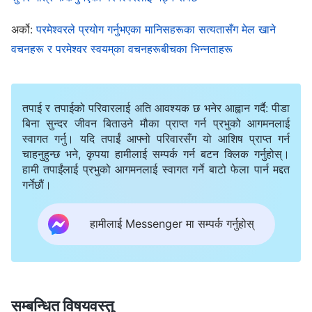
कामलाई चिन र उहाँका पाइलाहरू पछ्याऊ
अर्को:
परमेश्‍वरले प्रयोग गर्नुभएका मानिसहरूका सत्यतासँग मेल खाने
वचनहरू र परमेश्‍वर स्‍वयम्‌का वचनहरूबीचका भिन्नताहरू
सियोनमा प्रशंसा आएको छ र परमेश्‍वरको वासस्थान देखा परेको छ।
सबै मानिसहरूले गुणगान गरेको त्यो महिमित पवित्र नाउँ फैलिन्छ।
तपाई र तपाईको परिवारलाई अति आवश्यक छ भनेर आह्वान गर्दै: पीडा
अहा, सर्वशक्तिमान् परमेश्‍वर! ब्रह्माण्डका शिर, आखिरी दिनहरूका
बिना सुन्दर जीवन बिताउने मौका प्राप्त गर्न प्रभुको आगमनलाई
ख्रीष्ट—उहाँ सियोन पर्वतमा उदाउनुभएको चम्किलो सूर्य हुनुहुन्छ,
स्वागत गर्नु। यदि तपाईं आफ्नो परिवारसँग यो आशिष प्राप्त गर्न
चाहनुहुन्छ भने, कृपया हामीलाई सम्पर्क गर्न बटन क्लिक गर्नुहोस्।
जुन सारा ब्रह्माण्डमा प्रताप र भव्यतामा अल्गिएको छ …
हामी तपाईंलाई प्रभुको आगमनलाई स्वागत गर्ने बाटो फेला पार्न मद्दत
गर्नेछौं।
हे सर्वशक्तिमान् परमेश्‍वर! हामी आनन्दसाथ तपाईंलाई पुकार्छौं; हामी
नाच्छौं र गाउँछौं। तपाईं साँच्चै हाम्रा उद्धारक हुनुहुन्छ, ब्रह्माण्डका
हामीलाई Messenger मा सम्पर्क गर्नुहोस्
महान् राजा! तपाईंले विजेताहरूको समूह बनाउनुभएको छ र
परमेश्‍वरको व्यवस्थापनको योजना पूरा गर्नुभएको छ। सबै मानिसहरू
त्यो पर्वतमा ओइरिएर आउनेछन्। सबै मानिसहरूले त्यो सिंहासनको
सम्बन्धित विषयवस्तु
सामु घुँडा टेक्नेछन्! तपाईं एकमात्र सत्य परमेश्‍वर हुनुहुन्छ, र तपाईं