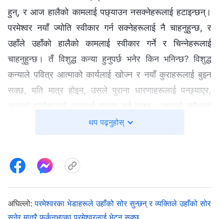
हुन्, र आज हालैको कामलाई पछ्याउन नसक्‍नेहरूलाई हटाइन्छन्।
परमेश्‍वर नयाँ ज्योति स्वीकार गर्न सक्‍नेहरूलाई नै चाहनुहुन्छ, र
उहाँले उहाँको हालैको कामलाई स्वीकार गर्ने र चिन्‍नेहरूलाई
चाहनुहुन्छ। तँ विशुद्ध कन्या हुनुपर्छ भनेर किन भनिन्छ? विशुद्ध
कन्याले पवित्र आत्‍माको कार्यलाई खोज्न र नयाँ कुराहरूलाई बुझ्‍न
सक्छ, यति मात्र होइन, उसले पुराना धारणाहरूलाई पन्छ्याएर,
आजको परमेश्‍वरको कामलाई पालना गर्न सक्‍छ। आजको सबैभन्दा
नयाँ कार्यलाई स्वीकार गर्ने मानिसहरूको यो समूहलाई युगौं-युग पहिले
थप पढ्नुहोस्
नै परमेश्‍वरले अघिबाटै निर्धारित गर्नुभएको थियो, र तिनीहरू सबैभन्दा
आशिषित मानिसहरू हुन्। तिमीहरूले परमेश्‍वरको आवाज प्रत्यक्ष
रूपमै सुन्छौ, र परमेश्‍वर देखा पर्ने घटनालाई देख्छौ, र त्यसकारण,
स्वर्ग र पृथ्वीभरि, र युगौँ-युगभरि नै, तिमीहरू, मानिसहरूको यो
समूहभन्दा बढी कोही पनि आशिषित भएको छैन।
अघिल्लो:
परमेश्‍वरका भेडाहरूले उहाँको सोर सुन्छन् र व्यक्तिले उहाँको सोर
सुनेर मात्रै फर्कनुभएका परमेश्‍वरलाई भेट्न सक्छ
वचन, खण्ड १। परमेश्‍वरको देखापराइ र काम। परमेश्‍वरको सबैभन्दा नयाँ