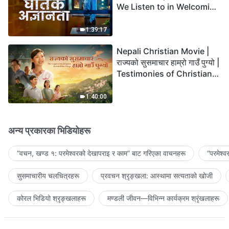
We Listen to in Welcoming
the Lord's Return?
1:39:17
Nepali Christian Movie |
राज्यको सुसमाचार हाम्रो गाउँ पुग्यो |
Testimonies of Christians
Welcoming the Lord's
Return
1:40:00
अन्य प्रकारका भिडियोहरू
“वचन, खण्ड १: परमेश्‍वरको देखापराइ र काम” बाट गरिएका वाचनहरू
“परमेश्
सुसमाचारीय चलचित्रहरू
प्रवचन श्रृङ्खला: आस्थामा सत्यताको खोजी
कोरल भिडियो श्रृङ्खलाहरू
मण्डली जीवन—विभिन्‍न कार्यक्रम श्रृंखलाहरू