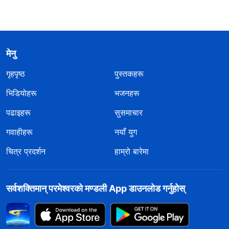
मेनु
गृहपृष्ठ
पुस्तकहरू
भिडियोहरू
भजनहरू
पढाइहरू
सुसमाचार
गवाहीहरू
नयाँ युग
चित्र प्रदर्शन
हाम्रो बारेमा
सर्वशक्तिमान्‌ परमेश्‍वरको मण्डली App डाउनलोड गर्नुहोस्