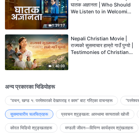
घातक अज्ञानता | Who Should
We Listen to in Welcoming
the Lord's Return?
1:39:17
Nepali Christian Movie |
राज्यको सुसमाचार हाम्रो गाउँ पुग्यो |
Testimonies of Christians
Welcoming the Lord's
Return
1:40:00
अन्य प्रकारका भिडियोहरू
“वचन, खण्ड १: परमेश्‍वरको देखापराइ र काम” बाट गरिएका वाचनहरू
“परमेश्
सुसमाचारीय चलचित्रहरू
प्रवचन श्रृङ्खला: आस्थामा सत्यताको खोजी
कोरल भिडियो श्रृङ्खलाहरू
मण्डली जीवन—विभिन्‍न कार्यक्रम श्रृंखलाहरू