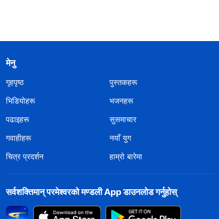
मेनु
गृहपृष्ठ
पुस्तकहरू
भिडियोहरू
भजनहरू
पढाइहरू
सुसमाचार
गवाहीहरू
नयाँ युग
चित्र प्रदर्शन
हाम्रो बारेमा
सर्वशक्तिमान्‌ परमेश्‍वरको मण्डली App डाउनलोड गर्नुहोस्