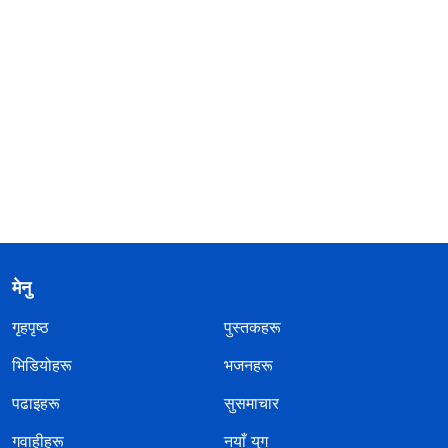
मेनु
गृहपृष्ठ
पुस्तकहरू
भिडियोहरू
भजनहरू
पढाइहरू
सुसमाचार
गवाहीहरू
नयाँ युग