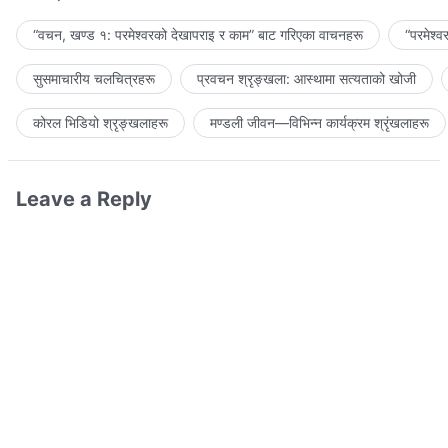
“वचन, खण्ड १: परमेश्‍वरको देखापराइ र काम” बाट गरिएका वाचनहरू
“परमेश्
सुसमाचारीय चलचित्रहरू
प्रवचन श्रृङ्खला: आस्थामा सत्यताको खोजी
कोरल भिडियो श्रृङ्खलाहरू
मण्डली जीवन—विभिन्‍न कार्यक्रम श्रृंखलाहरू
Leave a Reply