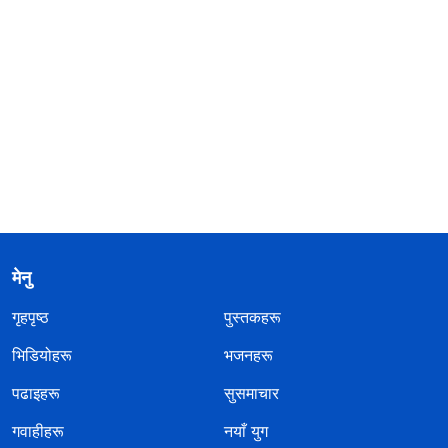
मेनु
गृहपृष्ठ
पुस्तकहरू
भिडियोहरू
भजनहरू
पढाइहरू
सुसमाचार
गवाहीहरू
नयाँ युग