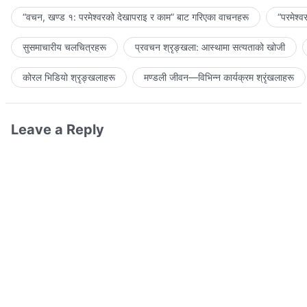
“वचन, खण्ड १: परमेश्‍वरको देखापराइ र काम” बाट गरिएका वाचनहरू
“परमेश्
सुसमाचारीय चलचित्रहरू
प्रवचन श्रृङ्खला: आस्थामा सत्यताको खोजी
कोरल भिडियो श्रृङ्खलाहरू
मण्डली जीवन—विभिन्‍न कार्यक्रम श्रृंखलाहरू
Leave a Reply