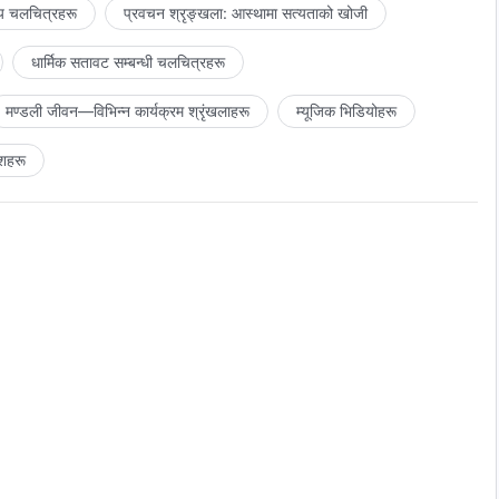
य चलचित्रहरू
प्रवचन श्रृङ्खला: आस्थामा सत्यताको खोजी
धार्मिक सतावट सम्‍बन्धी चलचित्रहरू
मण्डली जीवन—विभिन्‍न कार्यक्रम श्रृंखलाहरू
म्यूजिक भिडियोहरू
शहरू