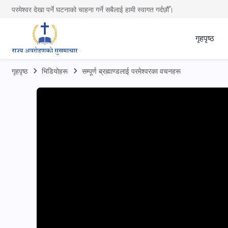
परमेश्वर देखा पर्ने घटनाको चाहना गर्ने सबैलाई हामी स्वागत गर्दछौँ।
गृहपृष्ठ
गृहपृष्ठ
भिडियोहरू
सम्पूर्ण ब्रह्माण्डलाई परमेश्‍वरका वचनहरू