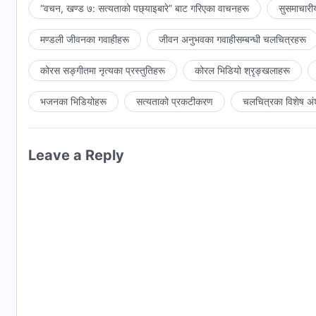
“वचन, खण्ड ७: सत्यताको पछ्याइबारे” बाट गरिएका वाचनहरू
सुसमाचारी
मण्डली जीवनका गवाहीहरू
जीवन अनुभवका गवाहीसम्‍बन्धी चलचित्रहरू
कोरस सङ्गीतमा नृत्यका प्रस्तुतिहरू
कोरल भिडियो श्रृङ्खलाहरू
भजनका भिडियोहरू
सत्यताको प्रकटीकरण
चलचित्रका विशेष अं
Leave a Reply