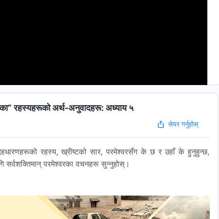
नहरूका” रहस्यहरूको अर्थ-अनुवादहरू: अध्याय ५
सेयर गर्नुहोस्
हधारणहरूको रहस्य, ख्रीष्टको सार, परमेश्‍वरसँग के छ र उहाँ के हुनुहुन्छ,
सर्वशक्तिमान्‌ परमेश्‍वरका वचनहरू सुन्‍नुहोस्।