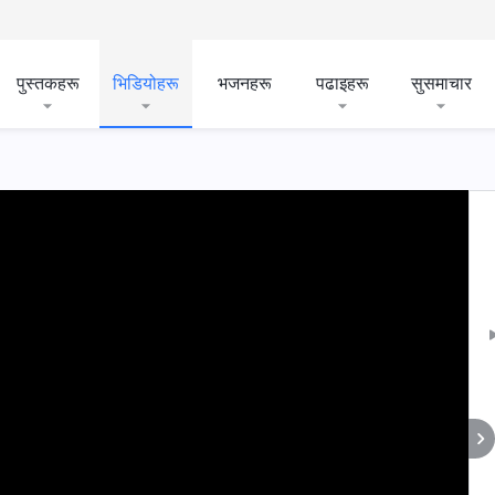
पुस्तकहरू
भिडियोहरू
भजनहरू
पढाइहरू
सुसमाचार