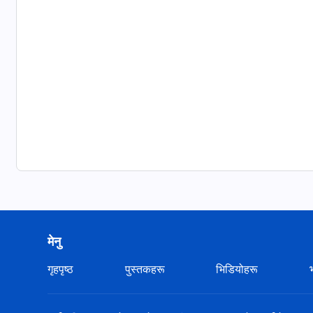
मेनु
गृहपृष्ठ
पुस्तकहरू
भिडियोहरू