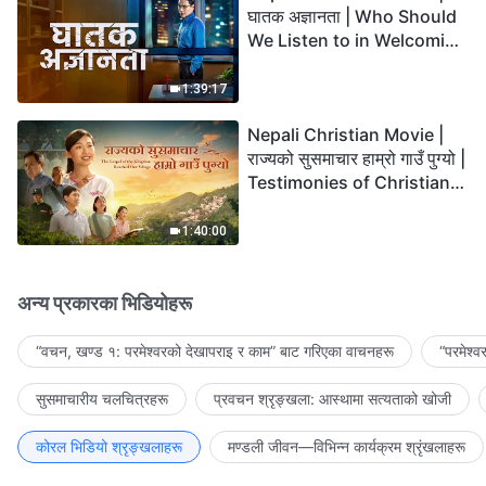
घातक अज्ञानता | Who Should
We Listen to in Welcoming
the Lord's Return?
1:39:17
Nepali Christian Movie |
राज्यको सुसमाचार हाम्रो गाउँ पुग्यो |
Testimonies of Christians
Welcoming the Lord's
Return
1:40:00
अन्य प्रकारका भिडियोहरू
“वचन, खण्ड १: परमेश्‍वरको देखापराइ र काम” बाट गरिएका वाचनहरू
“परमेश्
सुसमाचारीय चलचित्रहरू
प्रवचन श्रृङ्खला: आस्थामा सत्यताको खोजी
कोरल भिडियो श्रृङ्खलाहरू
मण्डली जीवन—विभिन्‍न कार्यक्रम श्रृंखलाहरू