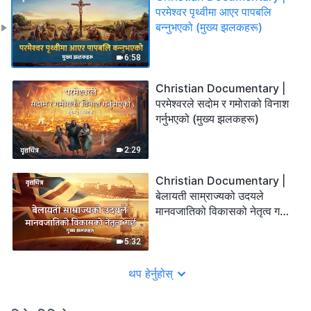
परमेश्‍वर पृथ्वीमा आएर पापबलि
बन्‍नुभएको (मुख्य झलकहरू)
6:58
Christian Documentary |
परमेश्‍वरले सदोम र गमोराको विनाश
गर्नुभएको (मुख्य झलकहरू)
2:29
Christian Documentary |
बेलायती साम्राज्यको उदयले
मानवजातिको विकासको नेतृत्व गर्छ
(मुख्य झलकहरू)
5:32
थप हेर्नुहोस्