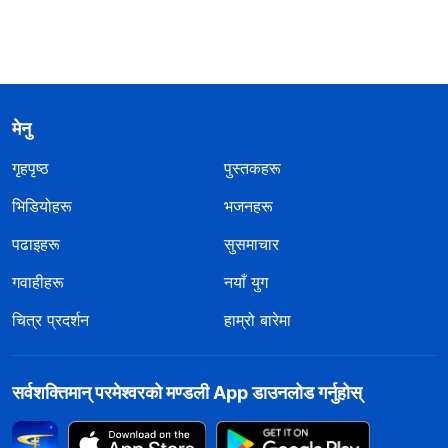
मेनु
गृहपृष्ठ
पुस्तकहरू
भिडियोहरू
भजनहरू
पढाइहरू
सुसमाचार
गवाहीहरू
नयाँ युग
चित्र प्रदर्शन
हाम्रो बारेमा
सर्वशक्तिमान्‌ परमेश्‍वरको मण्डली App डाउनलोड गर्नुहोस्