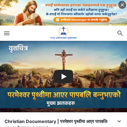
Christian Documentary | परमेश्‍वर पृथ्वीमा आएर पापबलि