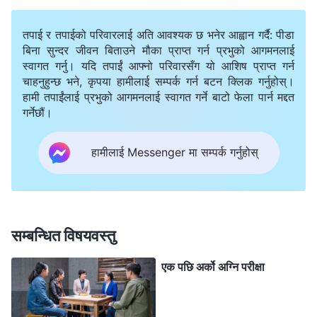
किनकि मलाई यसले मेरो कामको नतिजामा असर पार्नेछ भन्ने
लाग्थ्यो। के म स्वार्थी र नीच बनिरहेकी थिइनँ र? यो महसुस गरेपछि,
तपाई र तपाईको परिवारलाई अति आवश्यक छ भनेर आह्वान गर्दै: पीडा
मानिसहरूलाई संवर्धन गर्नेबारे मेरो मानसिकता अलिकति परिवर्तन
बिना सुन्दर जीवन बिताउने मौका प्राप्त गर्न प्रभुको आगमनलाई
स्वागत गर्नु। यदि तपाईं आफ्नो परिवारसँग यो आशिष प्राप्त गर्न
भयो, र झाओ शुएले केही प्रश्नहरूसहित फेरि पत्र लेख्दा, मैले
चाहनुहुन्छ भने, कृपया हामीलाई सम्पर्क गर्न बटन क्लिक गर्नुहोस्।
आफ्नो पूरा शक्ति लगाएर जवाफ दिने पहल गरेँ। तर मलाई मेरो
हामी तपाईंलाई प्रभुको आगमनलाई स्वागत गर्ने बाटो फेला पार्न मद्दत
गर्नेछौं।
आफ्नै स्वार्थी, नीच भ्रष्ट प्रकृतिको धेरै ज्ञान थिएन, र म अझै पनि
मामिलाहरूको सामना गर्दा आफ्नो भ्रष्टता प्रकट गर्नबाट आफूलाई
हामीलाई Messenger मा सम्पर्क गर्नुहोस्
रोक्न सक्दिनथेँ।
अक्टोबरको अन्त्यतिर, झाओ शुएले हामीलाई अर्को प्रवचन पठाएर,
त्यसमा कुनै समस्या छ कि छैन भनेर जाँच्न अनुरोध गरिन्।
सम्बन्धित विषयवस्तु
उनीहरूलाई यो प्रवचनको लागि हतार छ भन्ने मलाई थाहा थियो, तर
एक पछि अर्को अग्नि परीक्षा
मैले प्रवचन धेरै लामो रहेको देखेँ। यो पूरै पढेर जवाफ पठाउन धेरै
समय लाग्ने थियो। मैले मनमनै सोचेँ, “यो प्रवचन हाम्रो जिम्मेवारीको
क्षेत्रभित्र पर्दैन, र हामीले यसलाई सम्पादन गरेपनि, हामीले यसको