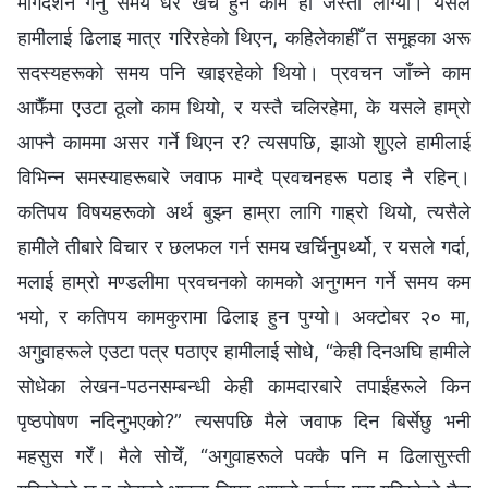
मार्गदर्शन गर्नु समय धेरै खर्च हुने काम हो जस्तो लाग्यो। यसले
हामीलाई ढिलाइ मात्र गरिरहेको थिएन, कहिलेकाहीँ त समूहका अरू
सदस्यहरूको समय पनि खाइरहेको थियो। प्रवचन जाँच्ने काम
आफैँमा एउटा ठूलो काम थियो, र यस्तै चलिरहेमा, के यसले हाम्रो
आफ्नै काममा असर गर्ने थिएन र? त्यसपछि, झाओ शुएले हामीलाई
विभिन्न समस्याहरूबारे जवाफ माग्दै प्रवचनहरू पठाइ नै रहिन्।
कतिपय विषयहरूको अर्थ बुझ्न हाम्रा लागि गाह्रो थियो, त्यसैले
हामीले तीबारे विचार र छलफल गर्न समय खर्चिनुपर्थ्यो, र यसले गर्दा,
मलाई हाम्रो मण्डलीमा प्रवचनको कामको अनुगमन गर्ने समय कम
भयो, र कतिपय कामकुरामा ढिलाइ हुन पुग्यो। अक्टोबर २० मा,
अगुवाहरूले एउटा पत्र पठाएर हामीलाई सोधे, “केही दिनअघि हामीले
सोधेका लेखन-पठनसम्बन्धी केही कामदारबारे तपाईंहरूले किन
पृष्ठपोषण नदिनुभएको?” त्यसपछि मैले जवाफ दिन बिर्सेछु भनी
महसुस गरेँ। मैले सोचेँ, “अगुवाहरूले पक्कै पनि म ढिलासुस्ती