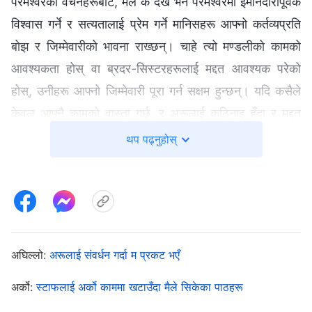
परमेश्‍वरका वचनहरूबाट, मैले के देखेँ भने परमेश्‍वरमा इमानदारीपूर्वक
विश्वास गर्ने र सत्यतालाई प्रेम गर्ने मानिसहरू आफ्नो कर्तव्यप्रति
बोझ र जिम्मेवारीको भावना राख्छन्। चाहे त्यो मण्डलीको कामको
आवश्यकता होस् वा ब्रदर-सिस्टरहरूलाई मद्दत आवश्यक परेको
होस्, उनीहरू आफ्नो जिम्मेवारी पूरा गर्न सक्षम हुन्छन्। यदि कसैले
केवल आफ्नै कामको वास्ता गर्छ, र अरूलाई कठिनाइ हुँदा र मद्दत
चाहिँदा, ऊ हात बढाउन इच्छुक हुँदैन भने, तब, यो एक स्वार्थी, नीच,
थप पढ्नुहोस्
र सत्यताप्रति वितृष्ण हुने स्वभाव हो। मैले झाओ शुए भर्खरै
सुपरिवेक्षक चुनिएको कुराबारे सोचेँ। उनी कामसँग परिचित थिइनन् र
उनले सिद्धान्तहरू राम्ररी बुझेकी थिइनन्। उनले हामीलाई प्रश्नहरू
सोधिरहेकी हुनाले, उनले पक्कै पनि काममा कठिनाइहरूको सामना
गरेकी थिइन्, र मैले उनलाई मार्गदर्शन गरी मद्दत गर्न सक्दो प्रयास
अघिल्लो:
अरूलाई संवर्धन गर्दा म प्रकट भएँ
गर्नुपर्थ्यो। तर म केवल आफ्नै कामको मतलब गर्न चाहन्थेँ। म झाओ
अर्को:
स्टाफलाई अर्को काममा खटाउँदा मैले सिकेका पाठहरू
शुएलाई मार्गदर्शन गर्नमा समय खर्चिन र मूल्य चुकाउन चाहन्नथेँ,