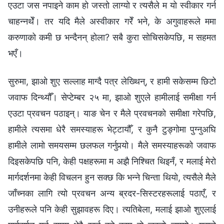
एउटा जस नपाइने काम हो जस्तो लाग्यो र त्यसैले म यो स्वीकार गर्न
चाहन्नथेँ। तर यदि मैले अस्वीकार गरेँ भने, के अगुवाहरूले ममा
करुणाको कमी छ भन्दैनन् होला? सबै कुरा सोचिसकेपछि, म सहमत
भएँ।
सुरुमा, झाओ शुए सल्लाह माग्दै पत्र लेख्थिन्, र हामी सकेसम्म छिटो
जवाफ दिन्थ्यौँ। सेप्टेम्बर २५ मा, झाओ शुएले हामीलाई समीक्षा गर्न
एउटा प्रवचन पठाइन्। याङ चेन र मैले प्रवचनको समीक्षा गरेपछि,
हामीले त्यसमा धेरै समस्याहरू भेट्टायौँ, र कुनै टुङ्गोमा पुग्नुअघि
हामीले लामो समयसम्म छलफल गर्नुपर्‍यो। मैले समस्याहरूको जवाफ
दिइसकेपछि पनि, केही पक्षहरूमा म अझै निश्चित थिइनँ, र मलाई मेरो
मार्गदर्शनमा केही विचलन हुन सक्छ कि भन्‍ने चिन्ता थियो, त्यसैले मैले
जाँच्नका लागि त्यो प्रवचन अन्य ब्रदर-सिस्टरहरूलाई पठाएँ, र
उनीहरूले पनि केही सुझावहरू दिए। त्यतिबेला, मलाई झाओ शुएलाई