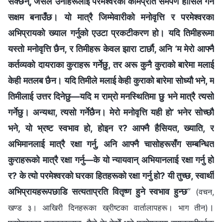
सक्छन्, जसले उनीहरूलाई परमेश्‍वरको कामप्रति समर्पण हासिल गर्न
सक्षम बनाउँछ। यो मात्रै जिम्‍मेवारीको मनोवृत्ति र परमेश्‍वरका
अभिप्रायको ख्याल गर्नुको एउटा प्रकटीकरण हो। यदि तिमीहरूमा
यस्तो मनोवृत्ति छैन, र तिमीहरू केवल झारा टार्छौ, अनि ‘म मेरो आफ्‍नै
कर्तव्यको दायराका कुराहरू गर्नेछु, तर अरू कुनै कुराको बारेमा मलाई
केही मतलब छैन। यदि तिमीले मलाई केही कुराको बारेमा सोध्यौ भने, म
तिमीलाई उत्तर दिनेछु—यदि म राम्रो मनस्थितिमा छु भने मात्रै त्यसो
गर्नेछु। अन्यथा, त्यसो गर्नेछैन। मेरो मनोवृत्ति यही हो’ भनेर सोच्छौ
भने, यो भ्रष्ट स्वभाव हो, होइन र? आफ्‍नै हैसियत, ख्याति, र
अभिमानलाई मात्रै रक्षा गर्नु, अनि आफ्‍नै चासोहरूसँग सम्‍बन्धित
कुराहरूको मात्रै रक्षा गर्नु—के यो न्यायवान् अभियानलाई रक्षा गर्नु हो
र? के त्यो परमेश्‍वरको घरका हितहरूको रक्षा गर्नु हो? यी तुच्छ, स्वार्थी
अभिप्रायहरूपछाडि सत्यताप्रति वितृष्ण हुने स्वभाव हुन्छ
”
(वचन,
।
खण्ड ३। आखिरी दिनहरूका ख्रीष्टका वार्तालापहरू। भाग तीन)