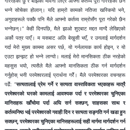
गरिरहेको छु र बोझको भावना लिएर आफ्नो कर्तव्य पूरा गरिरहेको छैन
भन्ने सोचेका होलान्। यदि हाम्रो कामको नतिजा खस्कियो भने,
अगुवाहरूले पक्कै पनि मैले आफ्नो कर्तव्य राम्रोसँग पूरा गरेको छैन
भन्नेछन्।” केही दिनपछि, मैले झाओ शुएबाट मद्दत माग्दै लेखिएको
अर्को पत्र पाएँ। म यसबाट अलि बेखुसी भएँ, र उनलाई मार्गदर्शन
गर्दा मेरो मुख्य काममा असर पर्छ, यो गर्नलायक कार्य होइन, र यो
एउटा झन्झट हो भन्‍ने लाग्यो। मलाई मेरो मानसिकता ठीक नरहेको
महसुस भयो, त्यसैले मैले आफ्नो मानसिकता ठीक गर्न मार्गदर्शन
गर्नुहोस् भनी परमेश्‍वरलाई प्रार्थना गरेँ। मैले परमेश्‍वरका वचनहरू
पढेँ: “
सत्यतालाई प्रेम गर्ने र सत्यता वास्तविकता भएकाहरू मात्रै
परमेश्‍वरको घरको कामलाई आवश्यक पर्दा र परमेश्‍वरका चुनिएका
मानिसहरू खाँचोमा पर्दा अघि सर्न सक्छन्, साहसका साथ र
कर्तव्यनिष्ठ भई परमेश्‍वरको गवाही दिन र सत्यता सङ्गति गर्न खडा हुन
सक्छन्, परमेश्‍वरका चुनिएका मानिसहरूलाई सही मार्गमा मार्गदर्शन गर्न