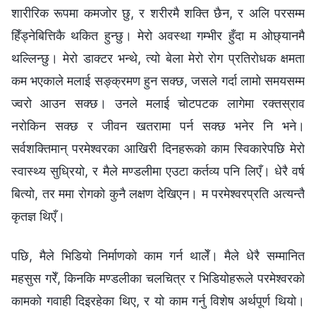
शारीरिक रूपमा कमजोर छु, र शरीरमै शक्ति छैन, र अलि परसम्म
हिँड्नेबित्तिकै थकित हुन्छु। मेरो अवस्था गम्भीर हुँदा म ओछ्यानमै
थल्लिन्छु। मेरो डाक्टर भन्थे, त्यो बेला मेरो रोग प्रतिरोधक क्षमता
कम भएकाले मलाई सङ्क्रमण हुन सक्छ, जसले गर्दा लामो समयसम्म
ज्वरो आउन सक्छ। उनले मलाई चोटपटक लागेमा रक्तस्राव
नरोकिन सक्छ र जीवन खतरामा पर्न सक्छ भनेर नि भने।
सर्वशक्तिमान् परमेश्‍वरका आखिरी दिनहरूको काम स्विकारेपछि मेरो
स्वास्थ्य सुध्रियो, र मैले मण्डलीमा एउटा कर्तव्य पनि लिएँ। धेरै वर्ष
बित्यो, तर ममा रोगको कुनै लक्षण देखिएन। म परमेश्‍वरप्रति अत्यन्तै
कृतज्ञ थिएँ।
पछि, मैले भिडियो निर्माणको काम गर्न थालेँ। मैले धेरै सम्मानित
महसुस गरेँ, किनकि मण्डलीका चलचित्र र भिडियोहरूले परमेश्‍वरको
कामको गवाही दिइरहेका थिए, र यो काम गर्नु विशेष अर्थपूर्ण थियो।