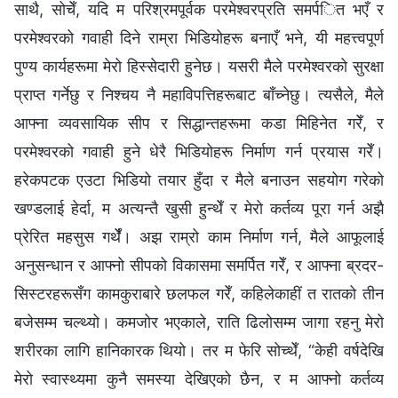
साथै, सोचेँ, यदि म परिश्रमपूर्वक परमेश्‍वरप्रति समर्पित भएँ र
परमेश्‍वरको गवाही दिने राम्रा भिडियोहरू बनाएँ भने, यी महत्त्वपूर्ण
पुण्य कार्यहरूमा मेरो हिस्सेदारी हुनेछ। यसरी मैले परमेश्‍वरको सुरक्षा
प्राप्त गर्नेछु र निश्चय नै महाविपत्तिहरूबाट बाँच्नेछु। त्यसैले, मैले
आफ्ना व्यवसायिक सीप र सिद्धान्तहरूमा कडा मिहिनेत गरेँ, र
परमेश्‍वरको गवाही हुने धेरै भिडियोहरू निर्माण गर्न प्रयास गरेँ।
हरेकपटक एउटा भिडियो तयार हुँदा र मैले बनाउन सहयोग गरेको
खण्डलाई हेर्दा, म अत्यन्तै खुसी हुन्थेँ र मेरो कर्तव्य पूरा गर्न अझै
प्रेरित महसुस गर्थेँ। अझ राम्रो काम निर्माण गर्न, मैले आफूलाई
अनुसन्धान र आफ्नो सीपको विकासमा समर्पित गरेँ, र आफ्ना ब्रदर-
सिस्टरहरूसँग कामकुराबारे छलफल गरेँ, कहिलेकाहीं त रातको तीन
बजेसम्म चल्थ्यो। कमजोर भएकाले, राति ढिलोसम्म जागा रहनु मेरो
शरीरका लागि हानिकारक थियो। तर म फेरि सोच्थेँ, “केही वर्षदेखि
मेरो स्वास्थ्यमा कुनै समस्या देखिएको छैन, र म आफ्नो कर्तव्य