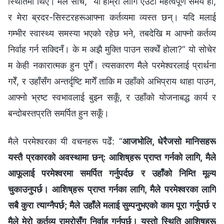
स्थितिमा थिएँ। मैले सोचेँ, “यो हाम्रा लागि एउटा महत्वपूर्ण समय हो,
र मेरा ब्रदर-सिस्टरहरूआफ्ना कर्तव्यमा व्यस्त छन्। यदि मलाई
गम्भीर स्वास्थ्य समस्या भएको रहेछ भने, तबदेखि म आफ्नो कर्तव्य
निर्वाह गर्न सक्दिनँ। के म अझै मुक्ति पाउन सक्थेँ होला?” यो सोचेर
म केही नकारात्मक हुन पुगेँ। त्यसकारण मैले परमेश्‍वरलाई प्रार्थना
गरेँ, र उहाँसँग अन्तर्दृष्टि मागेँ ताकि म उहाँको अभिप्राय थाहा पाउन,
आफ्नो भ्रष्ट स्वभावलाई बुझ्न सकूँ, र उहाँको योजनाबद्ध कार्य र
बन्दोबस्तप्रति समर्पित हुन सकूँ।
मैले परमेश्‍वरका यी वचनहरू पढेँ: “
आजभोलि, धेरैजसो मानिसहरू
यस्तै प्रकारको अवस्थामा छन्: आशिष्‌हरू प्राप्त गर्नको लागि, मैले
आफूलाई परमेश्‍वरमा समर्पित गर्नुपर्दछ र उहाँको निम्ति मूल्य
चुकाउनुपर्छ। आशिष्‌हरू प्राप्त गर्नका लागि, मैले परमेश्‍वरका लागि
सबै कुरा त्याग्‍नैपर्छ; मैले उहाँले मलाई सुम्पनुभएको काम पूरा गर्नुपर्छ र
मैले मेरो कर्तव्य राम्रोसँग निर्वाह गर्नुपर्छ। यस्तो स्थिति आशिष्‌हरू