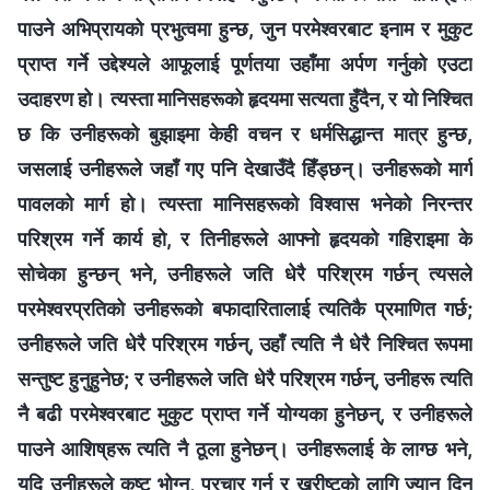
पाउने अभिप्रायको प्रभुत्वमा हुन्छ, जुन परमेश्‍वरबाट इनाम र मुकुट
प्राप्त गर्ने उद्देश्यले आफूलाई पूर्णतया उहाँमा अर्पण गर्नुको एउटा
उदाहरण हो। त्यस्ता मानिसहरूको हृदयमा सत्यता हुँदैन, र यो निश्‍चित
छ कि उनीहरूको बुझाइमा केही वचन र धर्मसिद्धान्त मात्र हुन्छ,
जसलाई उनीहरूले जहाँ गए पनि देखाउँदै हिँड्छन्। उनीहरूको मार्ग
पावलको मार्ग हो। त्यस्ता मानिसहरूको विश्‍वास भनेको निरन्तर
परिश्रम गर्ने कार्य हो, र तिनीहरूले आफ्‍नो हृदयको गहिराइमा के
सोचेका हुन्छन् भने, उनीहरूले जति धेरै परिश्रम गर्छन् त्यसले
परमेश्‍वरप्रतिको उनीहरूको बफादारितालाई त्यतिकै प्रमाणित गर्छ;
उनीहरूले जति धेरै परिश्रम गर्छन्, उहाँ त्यति नै धेरै निश्‍चित रूपमा
सन्तुष्ट हुनुहुनेछ; र उनीहरूले जति धेरै परिश्रम गर्छन्, उनीहरू त्यति
नै बढी परमेश्‍वरबाट मुकुट प्राप्त गर्ने योग्यका हुनेछन्, र उनीहरूले
पाउने आशिष्‌हरू त्यति नै ठूला हुनेछन्। उनीहरूलाई के लाग्छ भने,
यदि उनीहरूले कष्ट भोग्‍न, प्रचार गर्न र ख्रीष्टको लागि ज्यान दिन