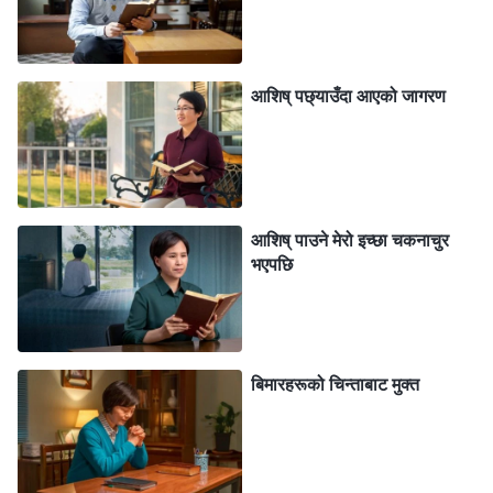
मार्ग हो
”
(वचन, खण्ड ३। आखिरी दिनहरूका ख्रीष्टका वार्तालापहरू।
। परमेश्‍वरका वचनहरूले मेरो अवस्था
पत्रुसको मार्गमा कसरी हिँड्ने)
आशिष् पछ्याउँदा आएको जागरण
सही रूपमा प्रकट गरे। मैले सोचेँ कि कष्ट सहनु, राम्रा गुणस्तरीय
भिडियोहरू बनाउन मूल्य चुकाउनु, र राज्यको सुसमाचार प्रचारमा
मेरो योगदान गर्नुले, मलाई परमेश्‍वरबाट प्रशंसा र आशिष मिल्नेछ, र
अन्त्यमा मैले इनाम र मुक्ति प्राप्त गर्नेछु। यसका निम्ति, म अबेर
रातिसम्म कुनै गुनासो नगरी बस्थेँ, तर जब स्वास्थ्य समस्याका कारण
आशिष् पाउने मेरो इच्छा चकनाचुर
भएपछि
यसो गरिरहन नसकिने देखियो, मेरो आशिष् पाउने चाहना चकनाचुर
भयो, त्यसैले मैले कर्तव्य निर्वाह गर्ने इच्छाशक्ति गुमाएँ—बढी प्रयास
गर्न चाहिनँ। परमेश्‍वरमाथिको मेरो विश्वास सधैं लेनदेनजस्तो थियो।
मैले मिहिनेत गरेर राम्रा भिडियोहरू बनाएँ ताकि मण्डलीले मलाई
बिमारहरूको चिन्ताबाट मुक्त
महत्त्वपूर्ण भूमिका देओस्, र मैले परमेश्‍वरसँग अनुग्रह र आशिष् माग्न
सकूँ। म सधैँ भन्थेँ म परमेश्‍वरका निम्ति कष्ट सहन र आफैलाई
समर्पित गर्न इच्छुक छु, तर यो केवल उहाँको आशिष् प्राप्त गर्नका