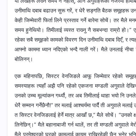
यी लेखहरू लेख्‍ने समय नै नहोस्, अनि अगुवाहरूको नजरमा हामीबीच
उनीमाथि दबाब बढाउन सुरू गरें, र धेरै सङ्गति बैठक समूहहरू उन
केही जिम्मेवारी फिर्ता लिने प्रस्ताव गर्ने बारेमा सोचें। तर मैले म
समय हुनेथियो। तिमीलाई व्यस्त राख्‍नु नै सबभन्दा राम्रो हो।” ए
रहेका सबै समूहको कामको विवरण दिन उनीमाथि दबाब दिएँ, र त्यह
आफ्नो काममा ध्यान नदिएको भन्दै गाली गरें। मैले उनलाई नीच
बोलिनन्।
एक महिनापछि, सिस्टर वेनजिङले आफू जिम्मेवार रहेको समू
समस्याहरू त्यहाँ अझै पनि रहेको एकजना मण्डली अगुवाले देखिन
उनको उच्‍च मूल्यांकन गर्थ्यौ, तर अब तिमीलाई थाहा भयो नि उनल
धेरै सम्मान गर्नेछैनौ!” तर मलाई आश्चर्यमा पार्दै ती अगुवाले मलाई
त सिस्टर वेनजिङलाई हेर्ने मात्र आखाँ छ,” मैले सोचें। “उनको क्ष
लिनेछिन्।” मैले बहानाबाजी गर्न थालें, तर ती मण्डली अगुवाले मेर
मैले परमेश्‍वरको घरको कामलाई कायम राखिरहेकी छैन भनेर भनिन्