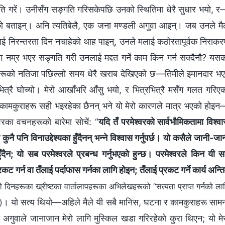
ङ्गति गरें। उनीसँग सङ्गति गरिसकेपछि उनको स्थितिमा धेरै सुधार भयो, 
रहेको बताइन्। अनि त्यतिबेलै, एक जना मण्डली अगुवा आइन्। जब उनले मै
 निरन्तरता दिन नचाहेको थाह पाइन्, उनले मलाई कठोरतापूर्वक निराक
ग नम्र भएर सङ्गति गरी उनलाई मद्दत गर्ने काम किन गर्न सक्दैनौ? यस
तव्यहरूको नतिजा पछिल्लो समय धेरै खराब देखिएको छ—तिमीले इमानदार भ
नभित्रै घोच्यो। मेरो आखाँभरि आँसु भयो, र भित्रभित्रै मसँग गलत गरिए
मा कामकुराहरू सही भइरहेका छैनन् भने यो मेरो कारणले मात्र भएको होइ
वरका वचनहरूको बारेमा सोचें: “
यदि तँ परमेश्‍वरको सार्वभौमिकतामा विश्‍व
कुनै पनि विनाउद्देश्यका हुँदैनन् भन्‍ने विश्‍वास गर्नुपर्छ। यो कसैले जानी-जा
दैन; यो सब परमेश्‍वरले प्रबन्ध गर्नुभएको हुन्छ। परमेश्‍वरले किन यी स
कट गर्न वा तँलाई पर्दाफास गर्नका लागि होइन; तँलाई प्रकट गर्ने कार्य अन्त
 दिनहरूका ख्रीष्टका वार्तालापहरूका अभिलेखहरूको “सत्यता प्राप्त गर्नको ला
। यो सत्य थियो—अहिले मैले यी सबै मानिस, घटना र कामकुराहरू साम
)
ली अगुवाले जानाजान मेरो लागि मुस्किल खडा गरिरहेको कुरा थिएन; यो मे