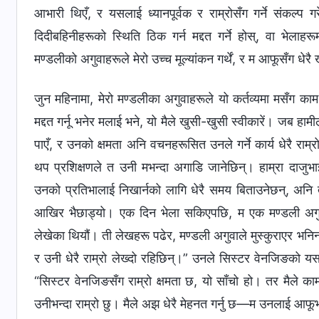
आभारी थिएँ, र यसलाई ध्यानपूर्वक र राम्रोसँग गर्ने संकल्प 
दिदीबहिनीहरूको स्थिति ठिक गर्न मद्दत गर्ने होस्, वा भेलाहर
मण्डलीको अगुवाहरूले मेरो उच्‍च मूल्यांकन गर्थें, र म आफूसँग धेरै ख
जुन महिनामा, मेरो मण्डलीका अगुवाहरूले यो कर्तव्यमा मसँग का
मद्दत गर्नू भनेर मलाई भने, यो मैले खुसी-खुसी स्वीकारें। जब हामी
पाएँ, र उनको क्षमता अनि वचनहरूसित उनले गर्ने कार्य धेरै रा
थप प्रशिक्षणले त उनी मभन्दा अगाडि जानेछिन्। हाम्रा दाजुभा
उनको प्रतिभालाई निखार्नको लागि धेरै समय बिताउनेछन्, अनि 
आखिर भैछाड्यो। एक दिन भेला सकिएपछि, म एक मण्डली अगुव
लेखेका थियौं। ती लेखहरू पढेर, मण्डली अगुवाले मुस्कुराएर भनि
र उनी धेरै राम्रो लेख्दो रहिछिन्।” उनले सिस्टर वेनजिङको यसर
“सिस्टर वेनजिङसँग राम्रो क्षमता छ, यो साँचो हो। तर मैले क
उनीभन्दा राम्रो छु। मैले अझ धेरै मेहनत गर्नु छ—म उनलाई आफूभन