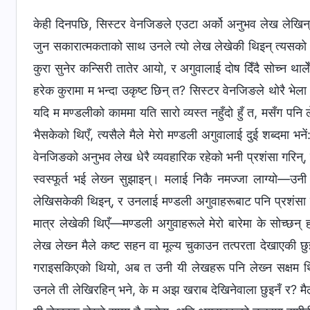
केही दिनपछि, सिस्टर वेनजिङले एउटा अर्को अनुभव लेख लेखिन्
जुन सकारात्मकताको साथ उनले त्यो लेख लेखेकी थिइन् त्यसको 
कुरा सुनेर कन्सिरी तातेर आयो, र अगुवालाई दोष दिँदै सोच्न था
हरेक कुरामा म भन्दा उकृष्ट छिन् त? सिस्टर वेनजिङले थोरै भेला
यदि म मण्डलीको काममा यति सारो व्यस्त नहुँदो हुँ त, मसँग पनि 
भैसकेको थिएँ, त्यसैले मैले मेरो मण्डली अगुवालाई दुई शब्दमा भन
वेनजिङको अनुभव लेख धेरै व्यवहारिक रहेको भनी प्रशंसा गरिन्,
स्वस्फूर्त भई लेख्‍न सुझाइन्। मलाई निकै नमज्‍जा लाग्यो
लेखिसकेकी थिइन्, र उनलाई मण्डली अगुवाहरूबाट पनि प्रशंसा गरि
मात्र लेखेकी थिएँ—मण्डली अगुवाहरूले मेरो बारेमा के सोच्छन्
लेख लेख्‍न मैले कष्ट सहन वा मूल्य चुकाउन तत्परता देखाएकी छु
गराइसकिएको थियो, अब त उनी यी लेखहरू पनि लेख्‍न सक्षम थिइन
उनले ती लेखिरहिन् भने, के म अझ खराब देखिनेवाला छुइनँ र? मैले न