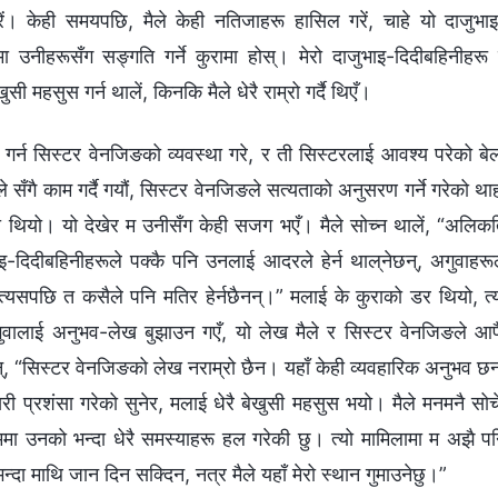
गरें। केही समयपछि, मैले केही नतिजाहरू हासिल गरें, चाहे यो दाजुभा
ूमा उनीहरूसँग सङ्गति गर्ने कुरामा होस्। मेरो दाजुभाइ-दिदीबहिनीहरू
ुसी महसुस गर्न थालें, किनकि मैले धेरै राम्रो गर्दै थिएँ।
म गर्न सिस्टर वेनजिङको व्यवस्था गरे, र ती सिस्टरलाई आवश्य परेको बे
ले सँगै काम गर्दै गयौं, सिस्टर वेनजिङले सत्यताको अनुसरण गर्ने गरेको था
म्रो थियो। यो देखेर म उनीसँग केही सजग भएँ। मैले सोच्न थालें, “अलिक
इ-दिदीबहिनीहरूले पक्‍कै पनि उनलाई आदरले हेर्न थाल्नेछन्, अगुवाहरू
त्यसपछि त कसैले पनि मतिर हेर्नछैनन्।” मलाई के कुराको डर थियो, त्
ालाई अनुभव-लेख बुझाउन गएँ, यो लेख मैले र सिस्टर वेनजिङले आ
न्, “सिस्टर वेनजिङको लेख नराम्रो छैन। यहाँ केही व्यवहारिक अनुभव छन
ी प्रशंसा गरेको सुनेर, मलाई धेरै बेखुसी महसुस भयो। मैले मनमनै सोचे
ाममा उनको भन्दा धेरै समस्याहरू हल गरेकी छु। त्यो मामिलामा म अझै प
्दा माथि जान दिन सक्दिन, नत्र मैले यहाँ मेरो स्थान गुमाउनेछु।”