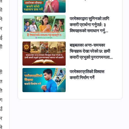
ले
को
परमेश्‍वरद्वारा सुनिनको लागि
ने
कसरी प्रार्थना गर्नुपर्छ: ३
ार
विषयहरूको समाधान गर्नु
महत्वपूर्ण छ
ाई
बाइबलका अन्त-समयका
ही
चिन्हहरू देखा परेको छ: हामी
कसरी प्रभुको पुनरागमनलाई
स्वागत गर्न सक्छौं?
परमेश्‍वरप्रतिको विश्‍वास
ही
कसरी निर्माण गर्ने
 त
ति
ँग
उँ
 र
ले