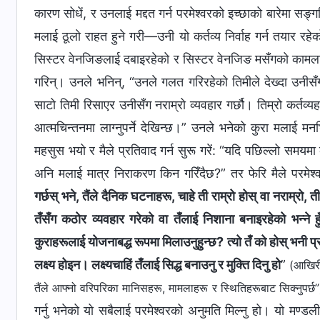
कारण सोधें, र उनलाई मद्दत गर्न परमेश्‍वरको इच्छाको बारेमा स
मलाई ठूलो राहत हुने गरी—उनी यो कर्तव्य निर्वाह गर्न तयार 
सिस्टर वेनजिङलाई दबाइरहेको र सिस्टर वेनजिङ मसँगको कामलाई
गरिन्। उनले भनिन्, “उनले गलत गरिरहेको तिमीले देख्दा उनीसँ
साटो तिमी रिसाएर उनीसँग नराम्रो व्यवहार गर्छौ। तिम्रो कर्
आत्मचिन्तनमा लाग्‍नुपर्ने देखिन्छ।” उनले भनेको कुरा मलाई म
महसुस भयो र मैले प्रतिवाद गर्न सुरू गरें: “यदि पछिल्लो समय
अनि मलाई मात्र निराकरण किन गरिँदैछ?” तर फेरि मैले परमेश्‍
गर्छस् भने, तैंले दैनिक घटनाहरू, चाहे ती राम्रो होस् वा नराम्रो, ती 
तँसँग कठोर व्यवहार गरेको वा तँलाई निशाना बनाइरहेको भन्‍ने हुँ
कुराहरूलाई योजनाबद्ध रूपमा मिलाउनुहुन्छ? त्यो तँ को होस् भनी प्र
लक्ष्य होइन। लक्ष्यचाहिं तँलाई सिद्ध बनाउनु र मुक्ति दिनु हो
”
(आखिरी
तैंले आफ्नो वरिपरिका मानिसहरू, मामलाहरू र स्थितिहरूबाट सिक्नुपर्छ”
गर्नु भनेको यो सबैलाई परमेश्‍वरको अनुमति मिल्नु हो। यो मण्ड