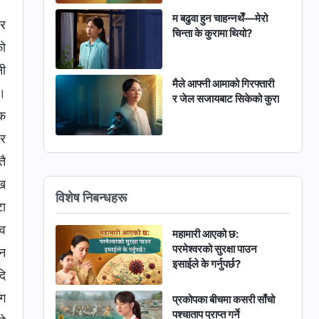
म बढुवा हुन चाहन्नथेँ—मेरो
 र
चिन्ता के कुरामा थियो?
को
नी
मैले आफ्नी आमाको गिरफ्तारी
छ।
र जेल सजायबाट सिकेको कुरा
‍क
टर
तै
ेख
विशेष निबन्धहरू
टा
भव
महामारी आएको छ:
परमेश्‍वरको सुरक्षा पाउन
शन
इसाईले के गर्नुपर्छ?
दि
ँग
प्रकोपका बीचमा कसरी साँचो
पश्चाताप प्राप्त गर्ने