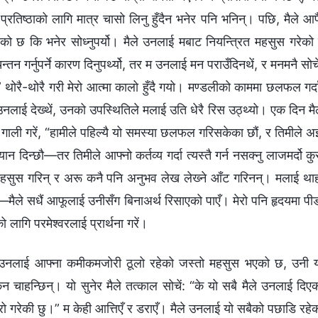
र प्रतिष्ठाको लागि मात्र चासो लिनु हुँदैन भनेर पनि भनिन्। पछि, मैले आ
ेको छ कि भनेर सोध्‍नुपर्यो। मैले उनलाई मबाट नियन्त्रित महसुस गरेको
्तन गर्नुपर्ने कारण दिनुपर्थ्यो, तर म उनलाई मन पराउँदिनथें, र मनमनै सोचे
।” थोरै-थोरै गरी मेरो आत्मा कालो हुँदै गयो। मण्डलीको काममा छलफल गर्द
म उनलाई देख्थें, उनको उपस्थितिले मलाई उति धेरै रिस उठ्थ्यो। एक दिन मै
 गाली गरें, “हामीले पहिल्यै यो समस्या छलफल गरिसकेका छौं, र तिमीले अ
दिन्छौ—तर तिमीले आफ्नो कर्तव्य गर्दा त्यस्तै गर्न नसक्‍नु लाजमर्दो कु
हसुस गरिन् र अरू कनै पनि अनुभव लेख लेख्‍ने आँट गरिनन्। मलाई था
मैले सधैं आफूलाई उनीसँग बिनाअर्थ रिसाएको पाएँ। मेरो पनि हृदयमा पी
लागि परमेश्‍वरलाई प्रार्थना गरें।
ि उनलाई आफ्ना कमीकमजोरी ठूलो रहेको जस्तो महसुस भएको छ, उनी 
्कन चाहन्छिन्। यो सुनेर मैले तत्काल सोचें: “के यो सबै मैले उनलाई दिए
ाम्रो गरेकी छु।” म केही आत्तिएँ र डराएँ। मैले उनलाई यो सबैको पछाडि रहे