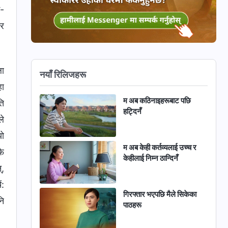
इ-
 र
ला
नयाँ रिलिजहरू
हा
म अब कठिनाइहरूबाट पछि
ति
हट्दिनँ
ले
यो
म अब केही कर्तव्यलाई उच्च र
फै
केहीलाई निम्न ठान्दिनँ
्,
ं:
गिरफ्तार भएपछि मैले सिकेका
नि
पाठहरू