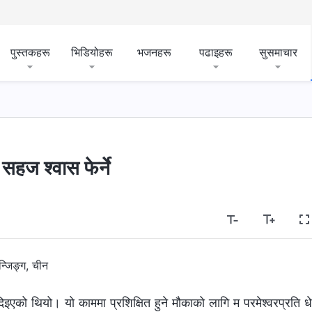
पुस्तकहरू
भिडियोहरू
भजनहरू
पढाइहरू
सुसमाचार
ी सहज श्‍वास फेर्ने
्जिङ्ग, चीन
एको थियो। यो काममा प्रशिक्षित हुने मौकाको लागि म परमेश्‍वरप्रति धे