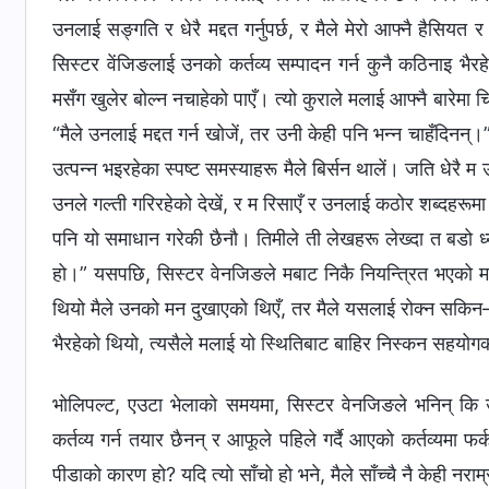
उनलाई सङ्गति र धेरै मद्दत गर्नुपर्छ, र मैले मेरो आफ्नै हैसियत 
सिस्टर वेंजिङलाई उनको कर्तव्य सम्पादन गर्न कुनै कठिनाइ भैरह
मसँग खुलेर बोल्न नचाहेको पाएँ। त्यो कुराले मलाई आफ्नै बारेमा चिन
“मैले उनलाई मद्दत गर्न खोजें, तर उनी केही पनि भन्न चाहँदिनन्
उत्पन्न भइरहेका स्पष्ट समस्याहरू मैले बिर्सन थालें। जति धेरै 
उनले गल्ती गरिरहेको देखें, र म रिसाएँ र उनलाई कठोर शब्दहरूमा
पनि यो समाधान गरेकी छैनौ। तिमीले ती लेखहरू लेख्दा त बडो ध्यान 
हो।” यसपछि, सिस्टर वेनजिङले मबाट निकै नियन्त्रित भएको म
थियो मैले उनको मन दुखाएको थिएँ, तर मैले यसलाई रोक्‍न सकिन—
भैरहेको थियो, त्यसैले मलाई यो स्थितिबाट बाहिर निस्कन सहयोगको 
भोलिपल्ट, एउटा भेलाको समयमा, सिस्टर वेनजिङले भनिन् क
कर्तव्य गर्न तयार छैनन् र आफूले पहिले गर्दै आएको कर्तव्यमा फर
पीडाको कारण हो? यदि त्यो साँचो हो भने, मैले साँच्‍चै नै केही नर