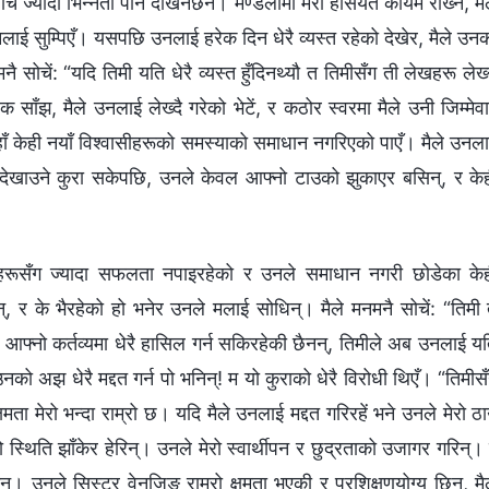
 ज्यादा भिन्नता पनि देखिनेछैन। मण्डलीमा मेरो हैसियत कायम राख्‍न, मै
लाई सुम्पिएँ। यसपछि उनलाई हरेक दिन धेरै व्यस्त रहेको देखेर, मैले उन
नमनै सोचें: “यदि तिमी यति धेरै व्यस्त हुँदिनथ्यौ त तिमीसँग ती लेखहरू लेख्‍
क साँझ, मैले उनलाई लेख्दै गरेको भेटें, र कठोर स्वरमा मैले उनी जिम्मेव
ाँ केही नयाँ विश्‍वासीहरूको समस्याको समाधान नगरिएको पाएँ। मैले उनल
ा देखाउने कुरा सकेपछि, उनले केवल आफ्नो टाउको झुकाएर बसिन्, र के
हहरूसँग ज्यादा सफलता नपाइरहेको र उनले समाधान नगरी छोडेका के
्, र के भैरहेको हो भनेर उनले मलाई सोधिन्। मैले मनमनै सोचें: “तिमी
े आफ्नो कर्तव्यमा धेरै हासिल गर्न सकिरहेकी छैनन्, तिमीले अब उनलाई य
 उनको अझ धेरै मद्दत गर्न पो भनिन्! म यो कुराको धेरै विरोधी थिएँ। “तिमीस
मता मेरो भन्दा राम्रो छ। यदि मैले उनलाई मद्दत गरिरहें भने उनले मेरो ठा
ो स्थिति झाँकेर हेरिन्। उनले मेरो स्वार्थीपन र छुद्रताको उजागर गरिन्।
। उनले सिस्टर वेनजिङ राम्रो क्षमता भएकी र प्रशिक्षणयोग्य छिन्, मै