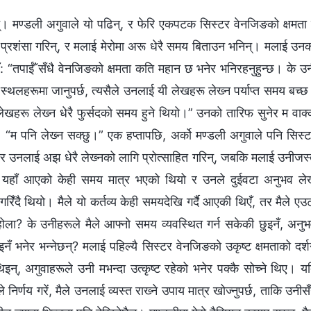
। मण्डली अगुवाले यो पढिन्, र फेरि एकपटक सिस्टर वेनजिङको क्षमता
प्रशंसा गरिन्, र मलाई मेरोमा अरू धेरै समय बिताउन भनिन्। मलाई उन
लेँ: “तपाईँ सँधै वेनजिङको क्षमता कति महान छ भनेर भनिरहनुहुन्छ। के उ
 स्थलहरूमा जानुपर्छ, त्यसैले उनलाई यी लेखहरू लेख्‍न पर्याप्त समय बच्
लेखहरू लेख्‍न धेरै फुर्सदको समय हुने थियो।” उनको तारिफ सुनेर म वाक्
ें: “म पनि लेख्‍न सक्छु।” एक हप्तापछि, अर्को मण्डली अगुवाले पनि सिस्
 र उनलाई अझ धेरै लेख्‍नको लागि प्रोत्साहित गरिन्, जबकि मलाई उनीजस्
—उनी यहाँ आएको केही समय मात्र भएको थियो र उनले दुईवटा अनुभव ल
ँदै थियो। मैले यो कर्तव्य केही समयदेखि गर्दै आएकी थिएँ, तर मैले एउ
 होला? के उनीहरूले मैले आफ्नो समय व्यवस्थित गर्न सकेकी छुइनँ, अनु
इनँ भनेर भन्नेछन्? मलाई पहिल्यै सिस्टर वेनजिङको उकृष्ट क्षमताको दर्
्, अगुवाहरूले उनी मभन्दा उत्कृष्ट रहेको भनेर पक्‍कै सोच्ने थिए। य
िर्णय गरें, मैले उनलाई व्यस्त राख्‍ने उपाय मात्र खोज्नुपर्छ, ताकि उनीस