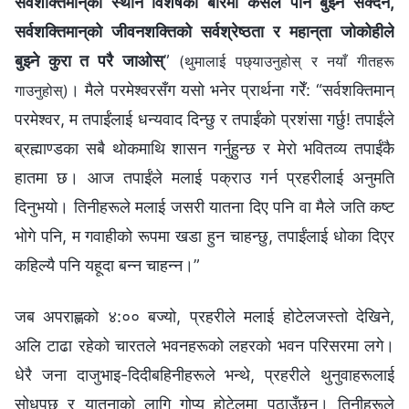
सर्वशक्तिमान्‌को स्थान विशेषका बारेमा कसैले पनि बुझ्न सक्दैन,
सर्वशक्तिमान्‌को जीवनशक्तिको सर्वश्रेष्ठता र महान्‌ता जोकोहीले
बुझ्ने कुरा त परै जाओस्
”
(थुमालाई पछ्याउनुहोस् र नयाँ गीतहरू
। मैले परमेश्‍वरसँग यसो भनेर प्रार्थना गरेँ: “सर्वशक्तिमान्‌
गाउनुहोस्)
परमेश्‍वर, म तपाईंलाई धन्यवाद दिन्छु र तपाईंको प्रशंसा गर्छु! तपाईंले
ब्रह्माण्डका सबै थोकमाथि शासन गर्नुहुन्छ र मेरो भवितव्य तपाईंकै
हातमा छ। आज तपाईंले मलाई पक्राउ गर्न प्रहरीलाई अनुमति
दिनुभयो। तिनीहरूले मलाई जसरी यातना दिए पनि वा मैले जति कष्ट
भोगे पनि, म गवाहीको रूपमा खडा हुन चाहन्छु, तपाईंलाई धोका दिएर
कहिल्यै पनि यहूदा बन्‍न चाहन्‍न।”
जब अपराह्णको ४:०० बज्यो, प्रहरीले मलाई होटेलजस्तो देखिने,
अलि टाढा रहेको चारतले भवनहरूको लहरको भवन परिसरमा लगे।
धेरै जना दाजुभाइ-दिदीबहिनीहरूले भन्थे, प्रहरीले थुनुवाहरूलाई
सोधपुछ र यातनाको लागि गोप्य होटेलमा पठाउँछन्। तिनीहरूले