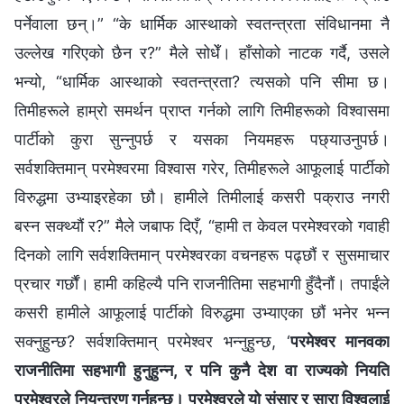
पर्नेवाला छन्।” “के धार्मिक आस्थाको स्वतन्त्रता संविधानमा नै
उल्‍लेख गरिएको छैन र?” मैले सोधेँ। हाँसोको नाटक गर्दै, उसले
भन्यो, “धार्मिक आस्थाको स्वतन्त्रता? त्यसको पनि सीमा छ।
तिमीहरूले हाम्रो समर्थन प्राप्त गर्नको लागि तिमीहरूको विश्‍वासमा
पार्टीको कुरा सुन्‍नुपर्छ र यसका नियमहरू पछ्याउनुपर्छ।
सर्वशक्तिमान्‌ परमेश्‍वरमा विश्‍वास गरेर, तिमीहरूले आफूलाई पार्टीको
विरुद्धमा उभ्याइरहेका छौ। हामीले तिमीलाई कसरी पक्राउ नगरी
बस्‍न सक्थ्यौं र?” मैले जबाफ दिएँ, “हामी त केवल परमेश्‍वरको गवाही
दिनको लागि सर्वशक्तिमान्‌ परमेश्‍वरका वचनहरू पढ्छौं र सुसमाचार
प्रचार गर्छौं। हामी कहिल्यै पनि राजनीतिमा सहभागी हुँदैनौं। तपाईंले
कसरी हामीले आफूलाई पार्टीको विरुद्धमा उभ्याएका छौं भनेर भन्‍न
सक्‍नुहुन्छ? सर्वशक्तिमान्‌ परमेश्‍वर भन्नुहुन्छ, ‘
परमेश्‍वर मानवका
राजनीतिमा सहभागी हुनुहुन्‍न, र पनि कुनै देश वा राज्यको नियति
परमेश्‍वरले नियन्त्रण गर्नुहुन्छ। परमेश्‍वरले यो संसार र सारा विश्‍वलाई