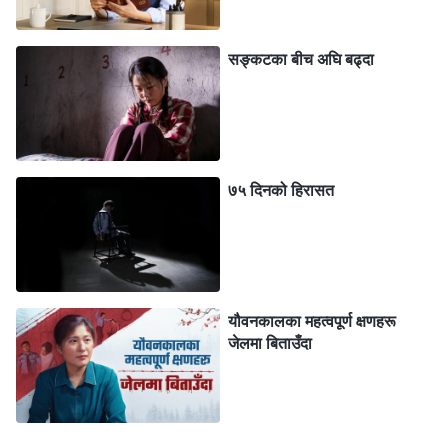
मूर्ख होस्? मैले त तँलाई एउटा मौका दिएको थिएँ। मेरो चुरोटको टुप्‍पा
८०० डिग्री तातो छ। त्यसलाई छुँदा कस्तो अनुभव हुन्छ त्यो हेर्न
सङ्कटका बीच अघि बढ्दा
चाहन्छस्?” त्यसले चुरोट दुई पटक लामो-लामो गरी तान्यो, अनि
जलिरहेको टुप्पोले मेरो हतकेला डढायो। पीडा भएर मैले मेरो हात
तानेँ, तर अर्को अफिसरले मेरो हात जबरजस्ती थिचिरह्यो। उसले
चुरोटको टुप्‍पाले बारम्‍बार झोस्दा मेरो हतकेलामा अत्यन्तै पीडा
७५ दिनको हिरासत
भइरहेको थियो। मेरो निधारबाट पसिना बगिरहेको थियो। अलिक
कमजोर अनुभव भएपछि, मैले मेरो आफ्‍नै नाम भनेँ। त्यो बेला
तिनीहरूले मलाई यातना दिन छोडे, तर मलाई सर्वशक्तिमान्‌
परमेश्‍वरको मण्डलीलाई दोष दिने र निन्दा गर्ने भिडियोहरू हेर्न र
यौवनकालका महत्वपूर्ण क्षणहरू
अफवाहहरू पढ्न लगाए।
जेलमा बिताउँदा
पाचौं दिनको मध्य दिनमा, तिनीहरूले मलाई शाङ्गदोङ् झाओयुआन
प्रकरणको बारेमा समाचार हेर्न लगाए, त्यसपछि मलाई के लाग्छ भनेर