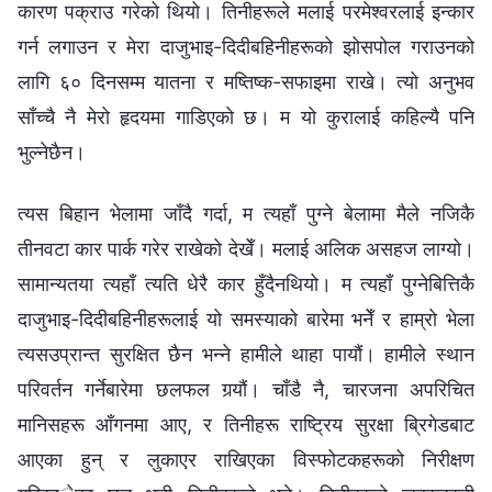
कारण पक्राउ गरेको थियो। तिनीहरूले मलाई परमेश्‍वरलाई इन्कार
गर्न लगाउन र मेरा दाजुभाइ-दिदीबहिनीहरूको झोसपोल गराउनको
लागि ६० दिनसम्‍म यातना र मष्तिष्क-सफाइमा राखे। त्यो अनुभव
साँच्‍चै नै मेरो हृदयमा गाडिएको छ। म यो कुरालाई कहिल्यै पनि
भुल्‍नेछैन।
त्यस बिहान भेलामा जाँदै गर्दा, म त्यहाँ पुग्‍ने बेलामा मैले नजिकै
तीनवटा कार पार्क गरेर राखेको देखेँ। मलाई अलिक असहज लाग्यो।
सामान्यतया त्यहाँ त्यति धेरै कार हुँदैनथियो। म त्यहाँ पुग्‍नेबित्तिकै
दाजुभाइ-दिदीबहिनीहरूलाई यो समस्याको बारेमा भनेँ र हाम्रो भेला
त्यसउप्रान्त सुरक्षित छैन भन्‍ने हामीले थाहा पायौं। हामीले स्थान
परिवर्तन गर्नेबारेमा छलफल गर्‍यौं। चाँडै नै, चारजना अपरिचित
मानिसहरू आँगनमा आए, र तिनीहरू राष्ट्रिय सुरक्षा ब्रिगेडबाट
आएका हुन् र लुकाएर राखिएका विस्फोटकहरूको निरीक्षण