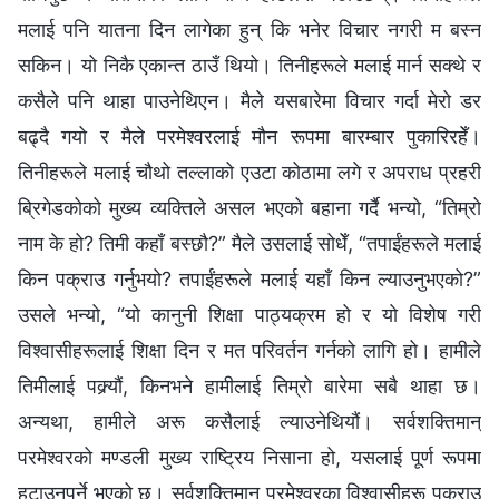
मलाई पनि यातना दिन लागेका हुन् कि भनेर विचार नगरी म बस्‍न
सकिन। यो निकै एकान्त ठाउँ थियो। तिनीहरूले मलाई मार्न सक्थे र
कसैले पनि थाहा पाउनेथिएन। मैले यसबारेमा विचार गर्दा मेरो डर
बढ्दै गयो र मैले परमेश्‍वरलाई मौन रूपमा बारम्‍बार पुकारिरहेँ।
तिनीहरूले मलाई चौथो तल्‍लाको एउटा कोठामा लगे र अपराध प्रहरी
ब्रिगेडकोको मुख्य व्यक्तिले असल भएको बहाना गर्दै भन्यो, “तिम्रो
नाम के हो? तिमी कहाँ बस्छौ?” मैले उसलाई सोधेँ, “तपाईंहरूले मलाई
किन पक्राउ गर्नुभयो? तपाईंहरूले मलाई यहाँ किन ल्याउनुभएको?”
उसले भन्यो, “यो कानुनी शिक्षा पाठ्यक्रम हो र यो विशेष गरी
विश्‍वासीहरूलाई शिक्षा दिन र मत परिवर्तन गर्नको लागि हो। हामीले
तिमीलाई पक्र्यौं, किनभने हामीलाई तिम्रो बारेमा सबै थाहा छ।
अन्यथा, हामीले अरू कसैलाई ल्याउनेथियौं। सर्वशक्तिमान्‌
परमेश्‍वरको मण्डली मुख्य राष्ट्रिय निसाना हो, यसलाई पूर्ण रूपमा
हटाउनुपर्ने भएको छ। सर्वशक्तिमान्‌ परमेश्‍वरका विश्‍वासीहरू पक्राउ