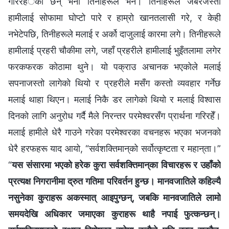
गरिरहेका छन् भनी तिनीहरूले भने। तिनीहरूले जबरजस्ती
हामीलाई सोफामा घोप्टो पारे र हाम्रो खानतलासी गरे, र केही
नभेटेपछि, तिनीहरूले मलाई र अर्को दाजुलाई कारमा लगे। तिनीहरूले
हामीलाई प्रहरी चौकीमा लगे, जहाँ प्रहरीले हामीलाई भुइँतलामा लगेर
फरकफरक कोठामा थुने। यो पक्राउ अचानक भएकोले मलाई
सपनाजस्तो लागेको थियो र प्रहरीले मसँग कस्तो व्यवहार गर्नेछ
मलाई थाहा थिएन। मलाई निकै डर लागेको थियो र मलाई विश्‍वास
दिनको लागि अनुरोध गर्दै मैले निरन्तर परमेश्‍वरसँग प्रार्थना गरिरहेँ।
मलाई हामीले धेरै गाउने गरेका परमेश्‍वरका वचनहरू भएका भजनको
धेरै हरफहरू याद आयो, “सर्वशक्तिमान्‌को सर्वोत्कृष्टता र महान्‌ता।”
“
यस संसारमा भएको हरेक कुरा सर्वशक्तिमान्‌का विचारहरू र उहाँको
प्रत्यक्ष निगरानीमा द्रुत गतिमा परिवर्तन हुन्छ। मानवजातिले कहिल्यै
नसुनेका कुराहरू अकस्मात् आइपुग्छन्, जबकि मानवजातिले लामो
समयदेखि अधिकार जमाएका कुराहरू थाहै नपाई फुत्कन्छन्।