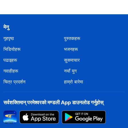
मेनु
गृहपृष्ठ
पुस्तकहरू
भिडियोहरू
भजनहरू
पढाइहरू
सुसमाचार
गवाहीहरू
नयाँ युग
चित्र प्रदर्शन
हाम्रो बारेमा
सर्वशक्तिमान्‌ परमेश्‍वरको मण्डली App डाउनलोड गर्नुहोस्