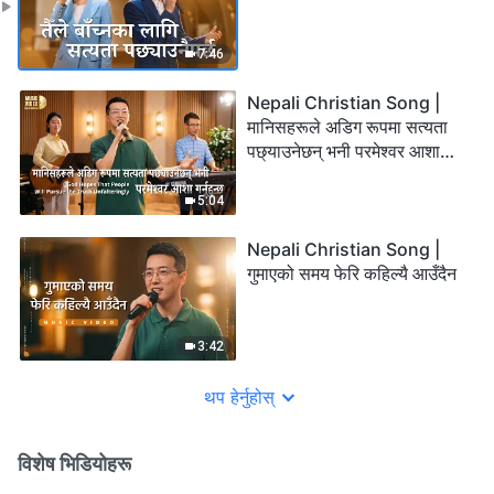
7:46
Nepali Christian Song |
मानिसहरूले अडिग रूपमा सत्यता
पछ्याउनेछन् भनी परमेश्‍वर आशा
गर्नुहुन्छ
5:04
Nepali Christian Song |
गुमाएको समय फेरि कहिल्यै आउँदैन
3:42
थप हेर्नुहोस्
विशेष भिडियोहरू