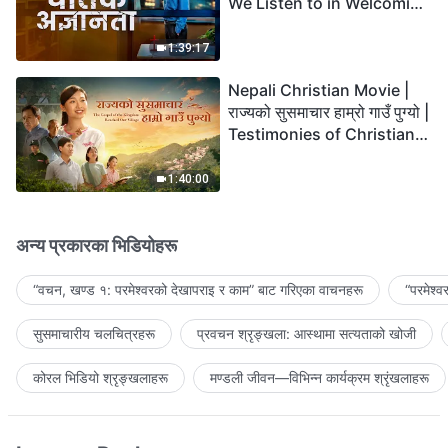
We Listen to in Welcoming
the Lord's Return?
1:39:17
Nepali Christian Movie |
राज्यको सुसमाचार हाम्रो गाउँ पुग्यो |
Testimonies of Christians
Welcoming the Lord's
Return
1:40:00
अन्य प्रकारका भिडियोहरू
“वचन, खण्ड १: परमेश्‍वरको देखापराइ र काम” बाट गरिएका वाचनहरू
“परमेश्
सुसमाचारीय चलचित्रहरू
प्रवचन श्रृङ्खला: आस्थामा सत्यताको खोजी
कोरल भिडियो श्रृङ्खलाहरू
मण्डली जीवन—विभिन्‍न कार्यक्रम श्रृंखलाहरू