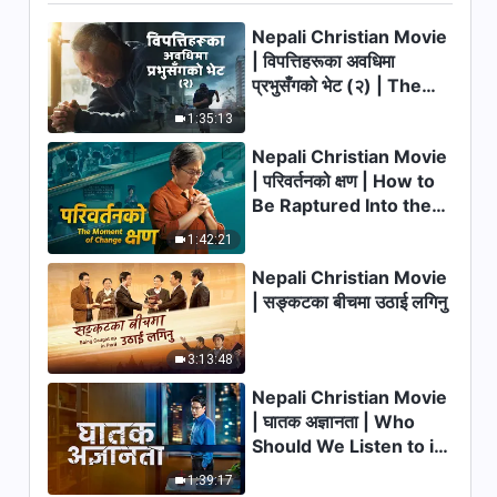
परमेश्‍वरको वचन | “बाइबल सम्बन्धमा
Nepali Christian Movie
(१)”
| विपत्तिहरूका अवधिमा
39:38
प्रभुसँगको भेट (२) | The
Calamities of the Last
1:35:13
परमेश्‍वरको वचन | “बाइबल सम्बन्धमा
Days Arrive. How Can
(३)”
Nepali Christian Movie
We Enter the Kingdom
| परिवर्तनको क्षण | How to
of God?
26:07
Be Raptured Into the
Kingdom of Heaven
परमेश्‍वरको वचन | “बाइबल सम्बन्धमा
1:42:21
(४)”
Nepali Christian Movie
21:11
| सङ्कटका बीचमा उठाई लगिनु
परमेश्‍वरको वचन | “देहधारणको रहस्य
3:13:48
(१)”
Nepali Christian Movie
1:02:14
| घातक अज्ञानता | Who
Should We Listen to in
परमेश्‍वरको वचन | “देहधारणको रहस्य
Welcoming the Lord's
(२)”
1:39:17
Return?