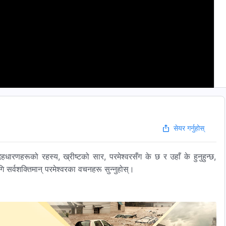
सेयर गर्नुहोस्
हधारणहरूको रहस्य, ख्रीष्टको सार, परमेश्‍वरसँग के छ र उहाँ के हुनुहुन्छ,
सर्वशक्तिमान्‌ परमेश्‍वरका वचनहरू सुन्‍नुहोस्।