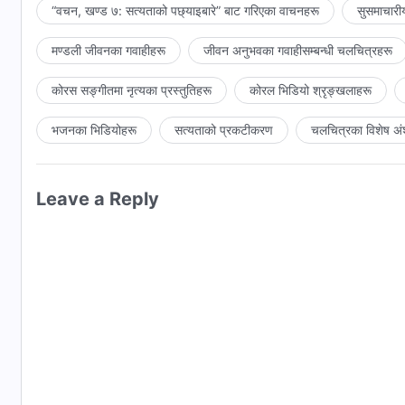
“वचन, खण्ड ७: सत्यताको पछ्याइबारे” बाट गरिएका वाचनहरू
सुसमाचारी
मण्डली जीवनका गवाहीहरू
जीवन अनुभवका गवाहीसम्‍बन्धी चलचित्रहरू
कोरस सङ्गीतमा नृत्यका प्रस्तुतिहरू
कोरल भिडियो श्रृङ्खलाहरू
भजनका भिडियोहरू
सत्यताको प्रकटीकरण
चलचित्रका विशेष अं
Leave a Reply