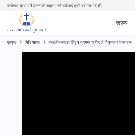
परमेश्वर देखा पर्ने घटनाको चाहना गर्ने सबैलाई हामी स्वागत गर्दछौँ।
गृहपृष्ठ
गृहपृष्ठ
भिडियोहरू
मण्डलीहरूमाझ हिँड्ने क्रममा ख्रीष्‍टले दिनुभएका वचनहरू