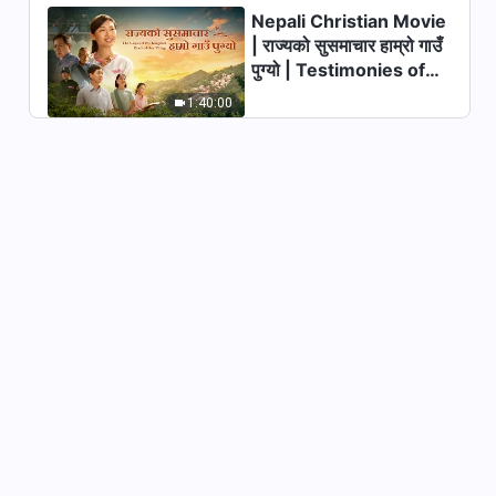
Nepali Christian Movie
24:29
| राज्यको सुसमाचार हाम्रो गाउँ
पुग्यो | Testimonies of
परमेश्‍वरको वचन | “देहधारणको रहस्य
(३)”
Christians Welcoming
1:40:00
the Lord's Return
36:08
परमेश्‍वरको वचन | “देहधारणको रहस्य
(४)” (भाग एक)
41:59
परमेश्‍वरको वचन | “देहधारणको रहस्य
(४)” (भाग दुई)
39:34
परमेश्‍वरको वचन | “दुई देहधारणहरूले
देहधारणको महत्त्व पूरा गर्छन्”
39:57