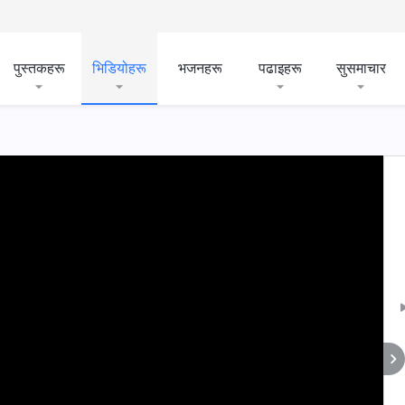
पुस्तकहरू
भिडियोहरू
भजनहरू
पढाइहरू
सुसमाचार