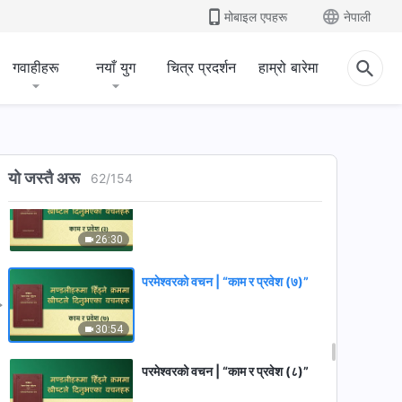
मोबाइल एपहरू
नेपाली
गवाहीहरू
नयाँ युग
चित्र प्रदर्शन
हाम्रो बारेमा
यो जस्तै अरू
62
/
154
परमेश्‍वरको वचन | “काम र प्रवेश (३)”
26:30
परमेश्‍वरको वचन | “काम र प्रवेश (७)”
30:54
परमेश्‍वरको वचन | “काम र प्रवेश (८)”