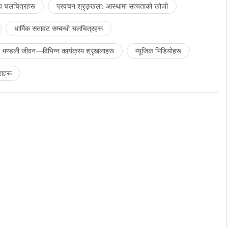
य चलचित्रहरू
प्रवचन श्रृङ्खला: आस्थामा सत्यताको खोजी
धार्मिक सतावट सम्‍बन्धी चलचित्रहरू
मण्डली जीवन—विभिन्‍न कार्यक्रम श्रृंखलाहरू
म्यूजिक भिडियोहरू
शहरू