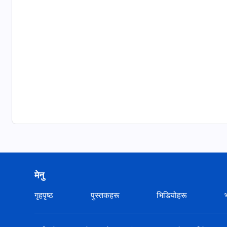
मेनु
गृहपृष्ठ
पुस्तकहरू
भिडियोहरू