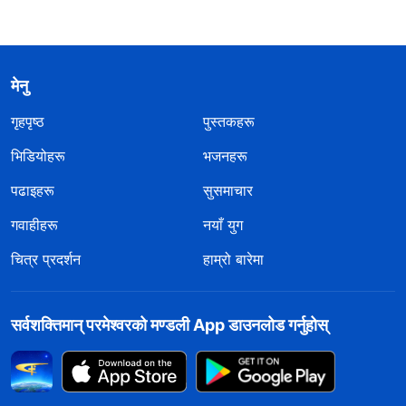
मेनु
गृहपृष्ठ
पुस्तकहरू
भिडियोहरू
भजनहरू
पढाइहरू
सुसमाचार
गवाहीहरू
नयाँ युग
चित्र प्रदर्शन
हाम्रो बारेमा
सर्वशक्तिमान्‌ परमेश्‍वरको मण्डली App डाउनलोड गर्नुहोस्