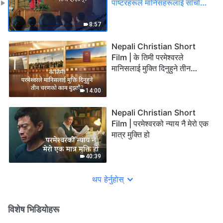
पाष्टरहरूले मानिसहरूलाई साँचो
मार्गको अनुसन्धान गर्नबाट किन
रोक्छन्?
8:57
Nepali Christian Short
Film | के तिमी परमेश्‍वरले
मानिसलाई मुक्ति दिनुहुने तीन
चरणको कामबुझ्छौ?
14:00
Nepali Christian Short
Film | परमेश्‍वरको न्याय नै मेरो एक
मात्र मुक्ति हो
40:39
थप हेर्नुहोस्
विशेष भिडियोहरू