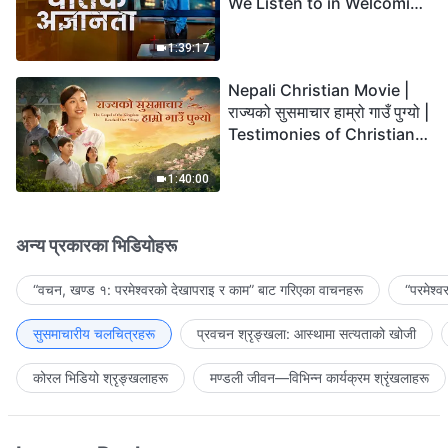
We Listen to in Welcoming
the Lord's Return?
1:39:17
Nepali Christian Movie |
राज्यको सुसमाचार हाम्रो गाउँ पुग्यो |
Testimonies of Christians
Welcoming the Lord's
Return
1:40:00
अन्य प्रकारका भिडियोहरू
“वचन, खण्ड १: परमेश्‍वरको देखापराइ र काम” बाट गरिएका वाचनहरू
“परमेश्
सुसमाचारीय चलचित्रहरू
प्रवचन श्रृङ्खला: आस्थामा सत्यताको खोजी
कोरल भिडियो श्रृङ्खलाहरू
मण्डली जीवन—विभिन्‍न कार्यक्रम श्रृंखलाहरू