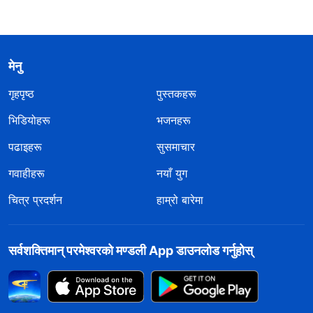
मेनु
गृहपृष्ठ
पुस्तकहरू
भिडियोहरू
भजनहरू
पढाइहरू
सुसमाचार
गवाहीहरू
नयाँ युग
चित्र प्रदर्शन
हाम्रो बारेमा
सर्वशक्तिमान्‌ परमेश्‍वरको मण्डली App डाउनलोड गर्नुहोस्