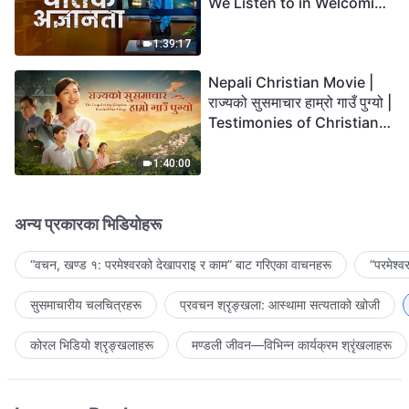
We Listen to in Welcoming
the Lord's Return?
1:39:17
Nepali Christian Movie |
राज्यको सुसमाचार हाम्रो गाउँ पुग्यो |
Testimonies of Christians
Welcoming the Lord's
Return
1:40:00
अन्य प्रकारका भिडियोहरू
“वचन, खण्ड १: परमेश्‍वरको देखापराइ र काम” बाट गरिएका वाचनहरू
“परमेश्
सुसमाचारीय चलचित्रहरू
प्रवचन श्रृङ्खला: आस्थामा सत्यताको खोजी
कोरल भिडियो श्रृङ्खलाहरू
मण्डली जीवन—विभिन्‍न कार्यक्रम श्रृंखलाहरू