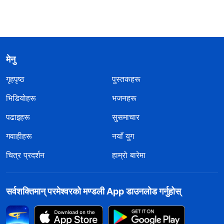
मेनु
गृहपृष्ठ
पुस्तकहरू
भिडियोहरू
भजनहरू
पढाइहरू
सुसमाचार
गवाहीहरू
नयाँ युग
चित्र प्रदर्शन
हाम्रो बारेमा
सर्वशक्तिमान्‌ परमेश्‍वरको मण्डली App डाउनलोड गर्नुहोस्