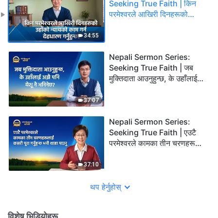
Seeking True Faith | किन
परमेश्‍वरले आखिरी दिनहरूको
उहाँको न्यायको काम गर्न देहधारण
गर्नुहुन्छ?
34:55
Nepali Sermon Series:
Seeking True Faith | जब
मुक्तिदाता आउनुहुन्छ, के उहाँलाई
अझै पनि येशू नै भनिनेछ?
37:07
Nepali Sermon Series:
Seeking True Faith | एउटै
परमेश्‍वरले कामका तीन चरणहरूलाई
कसरी पूरा गर्नुहुन्छ भनी थाहा पाउनु
37:10
थप हेर्नुहोस्
विशेष भिडियोहरू