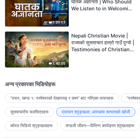
घातक अज्ञानता | Who Should
We Listen to in Welcoming
the Lord's Return?
1:39:17
Nepali Christian Movie |
राज्यको सुसमाचार हाम्रो गाउँ पुग्यो |
Testimonies of Christians
Welcoming the Lord's
Return
1:40:00
अन्य प्रकारका भिडियोहरू
“वचन, खण्ड १: परमेश्‍वरको देखापराइ र काम” बाट गरिएका वाचनहरू
“परमेश्
सुसमाचारीय चलचित्रहरू
प्रवचन श्रृङ्खला: आस्थामा सत्यताको खोजी
कोरल भिडियो श्रृङ्खलाहरू
मण्डली जीवन—विभिन्‍न कार्यक्रम श्रृंखलाहरू