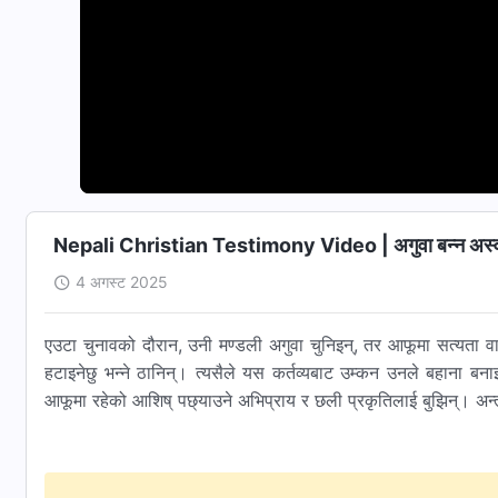
Nepali Christian Testimony Video | अगुवा बन्न अस्वीका
4 अगस्ट 2025
एउटा चुनावको दौरान, उनी मण्डली अगुवा चुनिइन्, तर आफूमा सत्यता 
हटाइनेछु भन्ने ठानिन्। त्यसैले यस कर्तव्यबाट उम्कन उनले बहाना ब
आफूमा रहेको आशिष् पछ्याउने अभिप्राय र छली प्रकृतिलाई बुझिन्। अन्त्