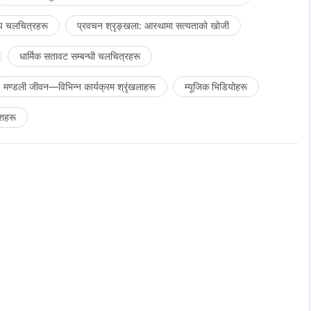
य चलचित्रहरू
प्रवचन श्रृङ्खला: आस्थामा सत्यताको खोजी
धार्मिक सतावट सम्‍बन्धी चलचित्रहरू
मण्डली जीवन—विभिन्‍न कार्यक्रम श्रृंखलाहरू
म्यूजिक भिडियोहरू
शहरू