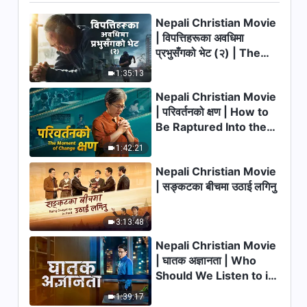
Nepali Christian Movie
Nepali Christian Testimony
Video | परमेश्वरविरुद्ध प्रतिरक्षात्मक
| विपत्तिहरूका अवधिमा
हुनुको परिणाम के हुन्छ
प्रभुसँगको भेट (२) | The
50:47
Calamities of the Last
1:35:13
Days Arrive. How Can
Nepali Christian Testimony
Nepali Christian Movie
We Enter the Kingdom
Video | म अब राम्ररी सहकार्य गर्न संघर्ष
| परिवर्तनको क्षण | How to
of God?
गर्दिनँ
Be Raptured Into the
50:47
Kingdom of Heaven
1:42:21
Nepali Christian Testimony
Nepali Christian Movie
Video | म यो रोजाइमा कहिल्यै पछुताउने
छैन
| सङ्कटका बीचमा उठाई लगिनु
1:13:17
3:13:48
Nepali Christian Testimony
Video | असफलताहरूबाट सिकेका
Nepali Christian Movie
पाठहरू
| घातक अज्ञानता | Who
58:36
Should We Listen to in
Welcoming the Lord's
Nepali Christian Testimony
1:39:17
Return?