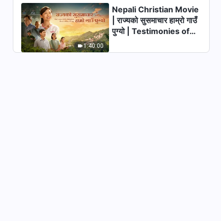
Video | अनुभवात्मक गवाही लेख लेख्नुको
Nepali Christian Movie
फाइदा बल्ल बुझेँ
34:42
| राज्यको सुसमाचार हाम्रो गाउँ
पुग्यो | Testimonies of
Nepali Christian Testimony
Christians Welcoming
1:40:00
Video | किन म अरू मानिसहरूमा
the Lord's Return
अन्धाधुन्ध विश्वास गर्छु
50:58
Nepali Christian Testimony
Video | हीनताभावका पछाडि के लुकेको
हुन्छ?
58:23
Nepali Christian Testimony
Video | परमेश्‍वरका वचनले मलाई
जीवनको दिशा देखाए
50:42
Nepali Christian Testimony
Video | मेरो परिवारको विनाशको कारण
को हो?
55:28