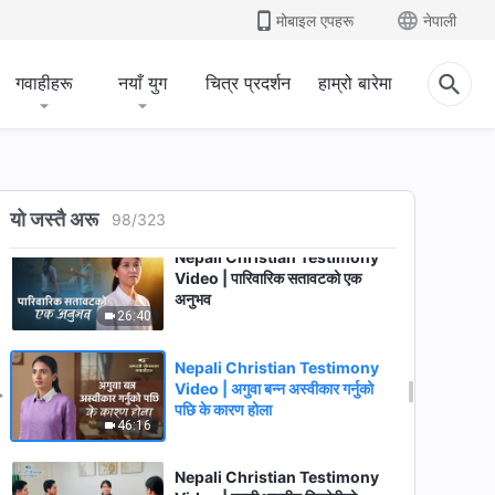
मोबाइल एपहरू
नेपाली
Nepali Christian Testimony
Video | अब म आफ्नो कर्तव्यबारे
नाटीकुटी गर्दिनँ
गवाहीहरू
नयाँ युग
चित्र प्रदर्शन
हाम्रो बारेमा
40:21
Nepali Christian Testimony
Video | परमेश्वरलाई गलत बुझ्दाका मेरा
घोर पीडादायी दिनहरू
56:06
यो जस्तै अरू
98
/
323
Nepali Christian Testimony
Video | पारिवारिक सतावटको एक
अनुभव
26:40
Nepali Christian Testimony
Video | अगुवा बन्न अस्वीकार गर्नुको
पछि के कारण होला
46:16
Nepali Christian Testimony