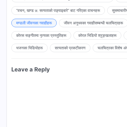
“वचन, खण्ड ७: सत्यताको पछ्याइबारे” बाट गरिएका वाचनहरू
सुसमाचारी
मण्डली जीवनका गवाहीहरू
जीवन अनुभवका गवाहीसम्‍बन्धी चलचित्रहरू
कोरस सङ्गीतमा नृत्यका प्रस्तुतिहरू
कोरल भिडियो श्रृङ्खलाहरू
भजनका भिडियोहरू
सत्यताको प्रकटीकरण
चलचित्रका विशेष अं
Leave a Reply