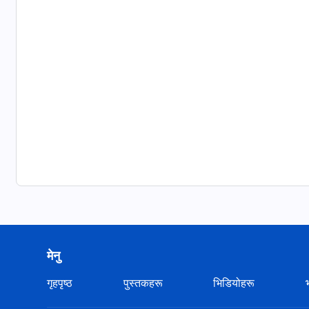
मेनु
गृहपृष्ठ
पुस्तकहरू
भिडियोहरू