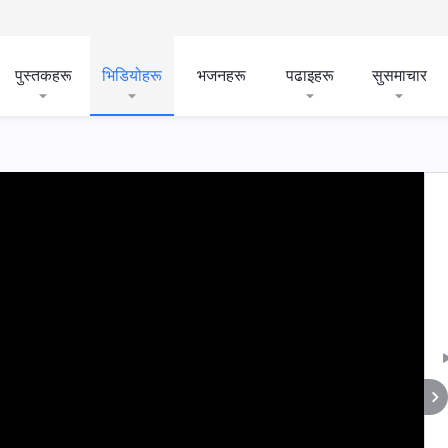
पुस्तकहरू
भिडियोहरू
भजनहरू
पढाइहरू
सुसमाचार