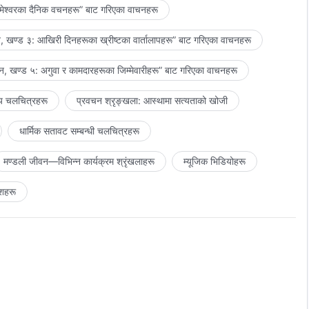
मेश्‍वरका दैनिक वचनहरू” बाट गरिएका वाचनहरू
 खण्ड ३: आखिरी दिनहरूका ख्रीष्टका वार्तालापहरू” बाट गरिएका वाचनहरू
, खण्ड ५: अगुवा र कामदारहरूका जिम्‍मेवारीहरू” बाट गरिएका वाचनहरू
य चलचित्रहरू
प्रवचन श्रृङ्खला: आस्थामा सत्यताको खोजी
धार्मिक सतावट सम्‍बन्धी चलचित्रहरू
मण्डली जीवन—विभिन्‍न कार्यक्रम श्रृंखलाहरू
म्यूजिक भिडियोहरू
शहरू