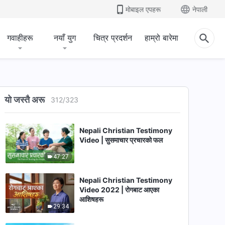
28:25
मोबाइल एपहरू
नेपाली
Nepali Christian Testimony
गवाहीहरू
नयाँ युग
चित्र प्रदर्शन
हाम्रो बारेमा
Video 2022 | जिउने सुन्दर तरिका
25:42
Nepali Christian Testimony
Video 2022 | एउटा “असल छवि” को
यो जस्तै अरू
पछाडि के रहन्छ
312
/
323
31:26
Nepali Christian Testimony
Video | सुसमाचार प्रचारको फल
47:27
Nepali Christian Testimony
Video 2022 | रोगबाट आएका
आशिषहरू
29:34