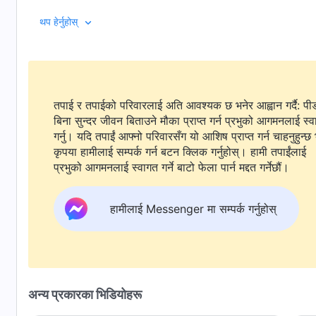
पछुतो हुन्छ, उनी परमेश्वरसमक्ष प्रार्थना र पश्ताप गर्छिन्। जब उन
थप हेर्नुहोस्
स्वीकार गर्छिन् र एउटा इमान्दार व्यक्ति बन्दै सत्यको अभ्यास गर्छिन्। उ
तपाई र तपाईको परिवारलाई अति आवश्यक छ भनेर आह्वान गर्दै: पी
बिना सुन्दर जीवन बिताउने मौका प्राप्त गर्न प्रभुको आगमनलाई स्
गर्नु। यदि तपाईं आफ्नो परिवारसँग यो आशिष प्राप्त गर्न चाहनुहुन्छ 
कृपया हामीलाई सम्पर्क गर्न बटन क्लिक गर्नुहोस्। हामी तपाईंलाई
प्रभुको आगमनलाई स्वागत गर्ने बाटो फेला पार्न मद्दत गर्नेछौं।
हामीलाई Messenger मा सम्पर्क गर्नुहोस्
अन्य प्रकारका भिडियोहरू