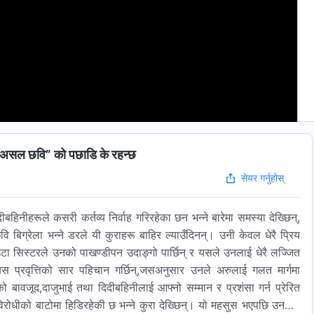
ल छवि” को पछाडि के रहन्छ
सेयर गर्नुहोस्
हिनीहरूले कसरी कर्तव्य निर्वाह गरिरहेका छन भन्ने बारेमा समस्या देख्छिन्,
िग्रेला भन्ने डरले यी कुराहरू बाहिर ल्याउँदिनन्। उनी केवल धेरै प्रिय
उटा सिस्टरले उनको पाखण्डीपन उदाङ्गो पार्छिन् र यसले उनलाई धेरै लज्जित
प्रवृत्तिको सार पहिचान गर्छिन्,जसअनुसार उनले अरुलाई गलत मार्गमा
िको बावजूद,दाजुभाई तथा दिदीबहिनीलाई आफ्नो सम्मान र प्रशंसा गर्न प्रेरित
्टविरोधीको बाटोमा हिडिरहेकी छ भन्ने कुरा देख्छिन्। यो महसुस भएपछि उनलाई