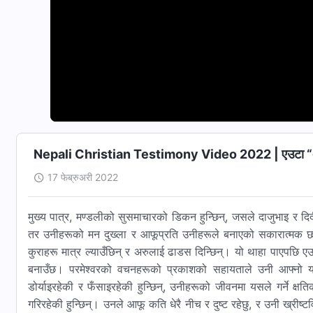
Nepali Christian Testimony Video 2022 | एउटा “अस
17 फेब्रुअरी 2022
मुख्य पात्र, मण्डलीको सुसमाचारको डिकन हुन्छिन्, जसले दाजुभाइ र दिदीब
तर उनीहरूको मन दुख्ला र आफूप्रति उनीहरूले बनाएको सकारात्मक छवि ब
कुराहरू मात्र ल्याउँछिन् र अरुलाई ढाडस दिन्छिन्। यो थाहा पाएपछि ए
बनाउँछ। परमेश्वरको वचनहरूको प्रकाशको सहायताले उनी आफ्नो यस 
डोर्याइरहेकी र फँसाइरहेकी हुन्छिन्, उनीहरूको जीवनमा यसले गर्ने क्षत
गरिरहेकी हुन्छिन्। उनले आफू कति धेरै नीच र दुष्ट रहेछु, र उनी ख्रीष