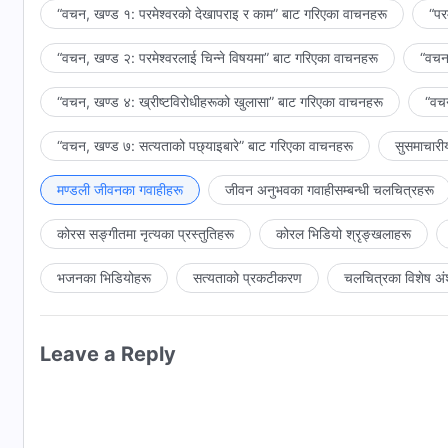
“वचन, खण्ड १: परमेश्‍वरको देखापराइ र काम” बाट गरिएका वाचनहरू
“पर
“वचन, खण्ड २: परमेश्‍वरलाई चिन्‍ने विषयमा” बाट गरिएका वाचनहरू
“वचन,
“वचन, खण्ड ४: ख्रीष्टविरोधीहरूको खुलासा” बाट गरिएका वाचनहरू
“वचन
“वचन, खण्ड ७: सत्यताको पछ्याइबारे” बाट गरिएका वाचनहरू
सुसमाचारी
मण्डली जीवनका गवाहीहरू
जीवन अनुभवका गवाहीसम्‍बन्धी चलचित्रहरू
कोरस सङ्गीतमा नृत्यका प्रस्तुतिहरू
कोरल भिडियो श्रृङ्खलाहरू
भजनका भिडियोहरू
सत्यताको प्रकटीकरण
चलचित्रका विशेष अं
Leave a Reply