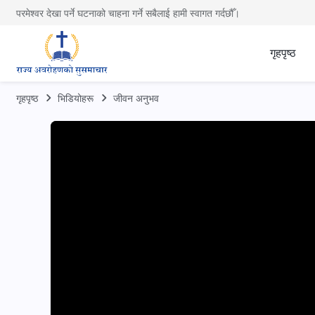
परमेश्वर देखा पर्ने घटनाको चाहना गर्ने सबैलाई हामी स्वागत गर्दछौँ।
गृहपृष्ठ
गृहपृष्ठ
भिडियोहरू
जीवन अनुभव