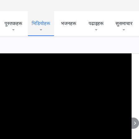
पुस्तकहरू
भिडियोहरू
भजनहरू
पढाइहरू
सुसमाचार