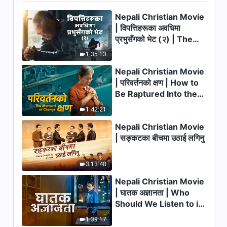
24:17
Nepali Christian Movie
| विपत्तिहरूका अवधिमा
Christian Testimony Video |
प्रभुसँगको भेट (२) | The
हृदयको छुटकारा
Calamities of the Last
1:35:13
24:38
Days Arrive. How Can
Nepali Christian Movie
We Enter the Kingdom
Christian Testimony Video |
| परिवर्तनको क्षण | How to
of God?
परीक्षाहरूद्वारा शुद्ध पारिएको
Be Raptured Into the
Kingdom of Heaven
32:59
1:42:21
Nepali Christian Movie
Nepali Christian Testimony
| सङ्कटका बीचमा उठाई लगिनु
Video | जीवनमा परमेश्‍वरको अख्तियार
र सार्वभौमिकतालाई जान्‍नु
24:19
3:13:48
Nepali Christian Movie
Nepali Christian Testimony
Video | एक अधिकृतको पश्‍चात्ताप
| घातक अज्ञानता | Who
Should We Listen to in
29:12
Welcoming the Lord's
1:39:17
Return?