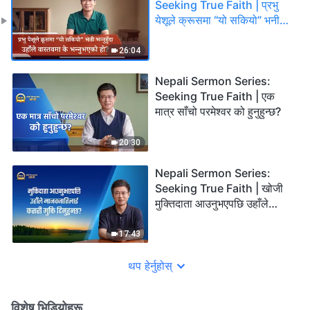
Seeking True Faith | प्रभु
येशूले क्रूसमा “यो सकियो” भनी
भन्‍नुहुँदा उहाँले वास्तवमा के
भन्‍नुभएको हो?
26:04
Nepali Sermon Series:
Seeking True Faith | एक
मात्र साँचो परमेश्‍वर को हुनुहुन्छ?
20:30
Nepali Sermon Series:
Seeking True Faith | खोजी
मुक्तिदाता आउनुभएपछि उहाँले
मानवजातिलाई कसरी मुक्ति
दिनुहुन्छ?
17:43
थप हेर्नुहोस्
विशेष भिडियोहरू