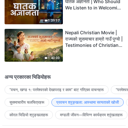
घातक अज्ञानता | Who Should
We Listen to in Welcoming
the Lord's Return?
1:39:17
Nepali Christian Movie |
राज्यको सुसमाचार हाम्रो गाउँ पुग्यो |
Testimonies of Christians
Welcoming the Lord's
Return
1:40:00
अन्य प्रकारका भिडियोहरू
“वचन, खण्ड १: परमेश्‍वरको देखापराइ र काम” बाट गरिएका वाचनहरू
“परमेश्
सुसमाचारीय चलचित्रहरू
प्रवचन श्रृङ्खला: आस्थामा सत्यताको खोजी
कोरल भिडियो श्रृङ्खलाहरू
मण्डली जीवन—विभिन्‍न कार्यक्रम श्रृंखलाहरू