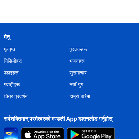
मेनु
गृहपृष्ठ
पुस्तकहरू
भिडियोहरू
भजनहरू
पढाइहरू
सुसमाचार
गवाहीहरू
नयाँ युग
चित्र प्रदर्शन
हाम्रो बारेमा
सर्वशक्तिमान्‌ परमेश्‍वरको मण्डली App डाउनलोड गर्नुहोस्