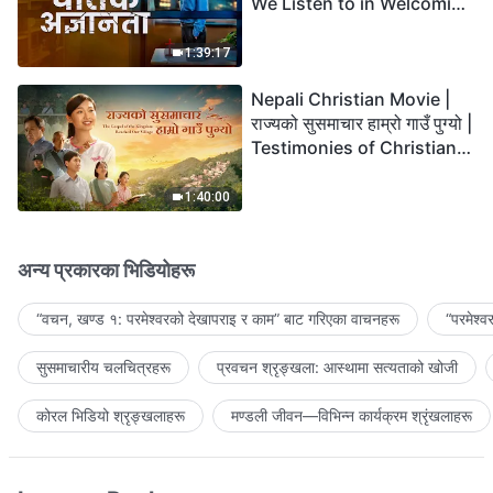
We Listen to in Welcoming
the Lord's Return?
1:39:17
Nepali Christian Movie |
राज्यको सुसमाचार हाम्रो गाउँ पुग्यो |
Testimonies of Christians
Welcoming the Lord's
Return
1:40:00
अन्य प्रकारका भिडियोहरू
“वचन, खण्ड १: परमेश्‍वरको देखापराइ र काम” बाट गरिएका वाचनहरू
“परमेश्
सुसमाचारीय चलचित्रहरू
प्रवचन श्रृङ्खला: आस्थामा सत्यताको खोजी
कोरल भिडियो श्रृङ्खलाहरू
मण्डली जीवन—विभिन्‍न कार्यक्रम श्रृंखलाहरू