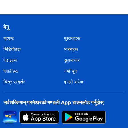
मेनु
गृहपृष्ठ
पुस्तकहरू
भिडियोहरू
भजनहरू
पढाइहरू
सुसमाचार
गवाहीहरू
नयाँ युग
चित्र प्रदर्शन
हाम्रो बारेमा
सर्वशक्तिमान्‌ परमेश्‍वरको मण्डली App डाउनलोड गर्नुहोस्