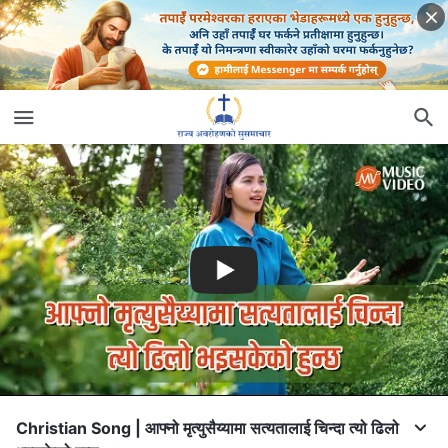
Christian Song | आफ्‍नो मृत्युसैय्यामा सत्यतालाई चिन्‍दा त्यो ढिलो