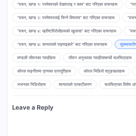
“वचन, खण्ड १: परमेश्‍वरको देखापराइ र काम” बाट गरिएका वाचनहरू
“पर
“वचन, खण्ड २: परमेश्‍वरलाई चिन्‍ने विषयमा” बाट गरिएका वाचनहरू
“वचन,
“वचन, खण्ड ४: ख्रीष्टविरोधीहरूको खुलासा” बाट गरिएका वाचनहरू
“वचन
“वचन, खण्ड ७: सत्यताको पछ्याइबारे” बाट गरिएका वाचनहरू
सुसमाचारी
मण्डली जीवनका गवाहीहरू
जीवन अनुभवका गवाहीसम्‍बन्धी चलचित्रहरू
कोरस सङ्गीतमा नृत्यका प्रस्तुतिहरू
कोरल भिडियो श्रृङ्खलाहरू
भजनका भिडियोहरू
सत्यताको प्रकटीकरण
चलचित्रका विशेष अं
Leave a Reply