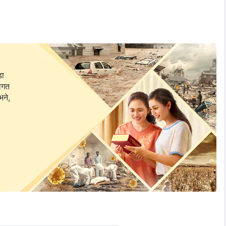
डा
वागत
भने,