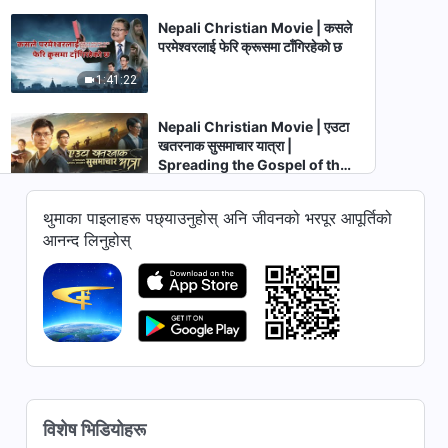
Nepali Christian Movie | कसले
परमेश्‍वरलाई फेरि क्रूसमा टाँगिरहेको छ
1:41:22
Nepali Christian Movie | एउटा
खतरनाक सुसमाचार यात्रा |
Spreading the Gospel of the
1:57:44
Lord Jesus' Return
थुमाका पाइलाहरू पछ्याउनुहोस् अनि जीवनको भरपूर आपूर्तिको
Nepali Christian Movie | पासो
आनन्द लिनुहोस्
तोडाइ | Seeing Through
Rumors and Welcoming the
3:15:42
Lord's Return
Nepali Christian Movie |
इमानदारीतामा सूर्य कहिल्यै अस्ताउँदैन |
The Testimony of a Christian
1:24:51
in the Workplace
Nepali Gospel Movie | भक्तिको
विशेष भिडियोहरू
रहस्य: उत्तरकथा | Preaching the