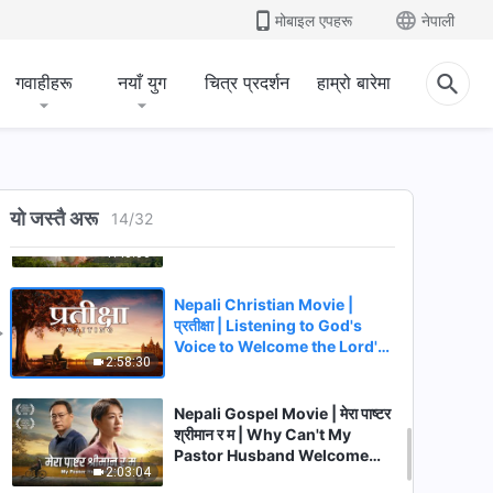
Believe in God to Enter the
मोबाइल एपहरू
नेपाली
2:55:18
Heavenly Kingdom
गवाहीहरू
नयाँ युग
चित्र प्रदर्शन
हाम्रो बारेमा
Nepali Gospel Movie | स्वर्गको
राज्यको बाटो खतरनाक छ | Find the
Path to the Heavenly
2:25:42
Kingdom
Nepali Christian Movie |
राज्यको सुसमाचार हाम्रो गाउँ पुग्यो |
यो जस्तै अरू
14
/
32
Testimonies of Christians
1:40:00
Welcoming the Lord's Return
Nepali Christian Movie |
प्रतीक्षा | Listening to God's
Voice to Welcome the Lord's
2:58:30
Return
Nepali Gospel Movie | मेरा पाष्टर
श्रीमान र म | Why Can't My
Pastor Husband Welcome
2:03:04
the Lord's Return?