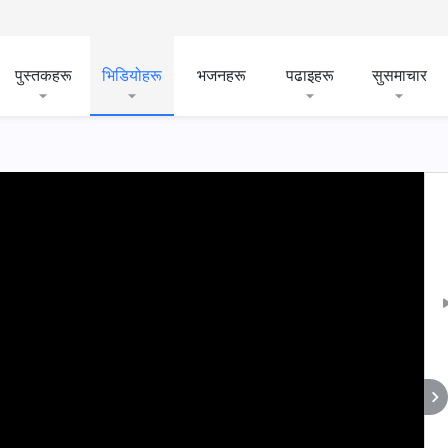
पुस्तकहरू
भिडियोहरू
भजनहरू
पढाइहरू
सुसमाचार