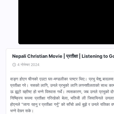
Nepali Christian Movie | प्रतीक्षा | Listening t
4 नोभेम्बर 2024
वाङ्ग होएन चीनको एउटा घर-मण्डलीका पाष्टर थिए। प्रभु येशू बादलमा आ
प्रतीक्षा गरे। यसको लागि, उनले प्रभुको लागि लगनशीलताको साथ काम गर
ऊ झूटो ख्रीष्ट हो भन्‍ने विश्‍वास गर्थे। त्यसकारण, जब उनले प्रभु
निष्क्रिय रूपमा प्रतीक्षा गरिरहेको बेला, भतिजी ली जियायिनले उनला
होएनले “जागा रहनु र प्रतीक्षा गर्नु” को साँचो अर्थ बुझे र उनले यतिका वर्ष 
भन्‍ने देख्‍न सके।