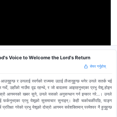
o God's Voice to Welcome the Lord's Return
सेयर गर्नुहोस्
उनुहुन्छ र उनलाई स्वर्गको राज्यमा उठाई लैजानुहुन्छ भनेर उनले सतर्क भई
्थे, उहाँको नाउँमा दृढ रहन्थे, र जो बादलमा आइरहनुभएका प्रभु येशू होइन
को दोस्रो आगमनको खबर सुने, उनले यसको अनुसन्धान गर्न इन्कार गरे…। उनले
ई फर्कनुभएका प्रभु येशूको सुसमाचार सुनाइन्। केही चर्काचर्कीपछि, याङ्ग
प्रतिक्षा गरेको प्रभु येशूको दोस्रो आगमन सर्वशक्तिमान्‌ परमेश्‍वर नै हुनुहुन्छ