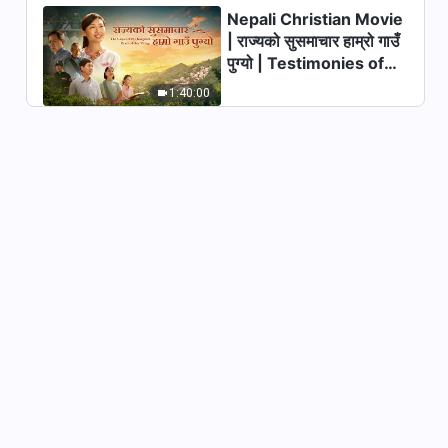
Nepali Christian Movie
Nepali Christian Movie |
| राज्यको सुसमाचार हाम्रो गाउँ
मुक्तिको मनन | A Church Elder's
पुग्यो | Testimonies of
Faith Testimony
2:48:16
Christians Welcoming
1:40:00
the Lord's Return
Nepali Christian Movie |
आमाको माया | How to Give
Children True Happiness
1:41:36
Nepali Christian
Documentary | सर्वशक्तिमान्‌
परमेश्‍वर देखा पर्ने घटना र उहाँको कार्य:
46:42
सर्वशक्तिमान्‌ परमेश्‍वरको मण्डलीको जन्‍म र
वृद्धिको इतिहास (भाग एक)
Nepali Christian Movie | मेरो घर
कहाँ छ | परमेश्‍वरले उनलाई सुखी परिवार
दिनुहुन्छ
1:40:21
Nepali Christian Movie |
प्रत्याशा | Prophecies of the