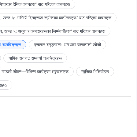
मेश्‍वरका दैनिक वचनहरू” बाट गरिएका वाचनहरू
 खण्ड ३: आखिरी दिनहरूका ख्रीष्टका वार्तालापहरू” बाट गरिएका वाचनहरू
, खण्ड ५: अगुवा र कामदारहरूका जिम्‍मेवारीहरू” बाट गरिएका वाचनहरू
य चलचित्रहरू
प्रवचन श्रृङ्खला: आस्थामा सत्यताको खोजी
धार्मिक सतावट सम्‍बन्धी चलचित्रहरू
मण्डली जीवन—विभिन्‍न कार्यक्रम श्रृंखलाहरू
म्यूजिक भिडियोहरू
शहरू