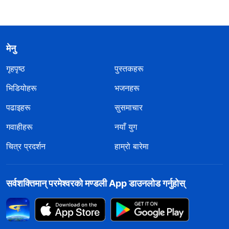
मेनु
गृहपृष्ठ
पुस्तकहरू
भिडियोहरू
भजनहरू
पढाइहरू
सुसमाचार
गवाहीहरू
नयाँ युग
चित्र प्रदर्शन
हाम्रो बारेमा
सर्वशक्तिमान्‌ परमेश्‍वरको मण्डली App डाउनलोड गर्नुहोस्