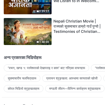
We Listen to in Welcoming
the Lord's Return?
1:39:17
Nepali Christian Movie |
राज्यको सुसमाचार हाम्रो गाउँ पुग्यो |
Testimonies of Christians
Welcoming the Lord's
Return
1:40:00
अन्य प्रकारका भिडियोहरू
“वचन, खण्ड १: परमेश्‍वरको देखापराइ र काम” बाट गरिएका वाचनहरू
“परमेश्
सुसमाचारीय चलचित्रहरू
प्रवचन श्रृङ्खला: आस्थामा सत्यताको खोजी
कोरल भिडियो श्रृङ्खलाहरू
मण्डली जीवन—विभिन्‍न कार्यक्रम श्रृंखलाहरू