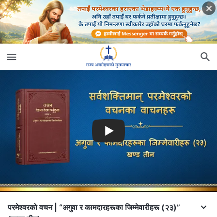
परमेश्‍वरको वचन | “अगुवा र कामदारहरूका जिम्‍मेवारीहरू (२३)”