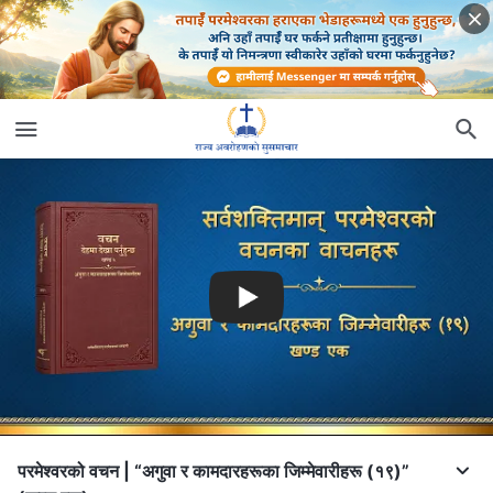
परमेश्‍वरको वचन | “अगुवा र कामदारहरूका जिम्‍मेवारीहरू (१९)”