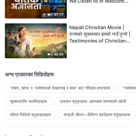
We Listen to in Welcoming
the Lord's Return?
1:39:17
Nepali Christian Movie |
राज्यको सुसमाचार हाम्रो गाउँ पुग्यो |
Testimonies of Christians
Welcoming the Lord's
Return
1:40:00
अन्य प्रकारका भिडियोहरू
“वचन, खण्ड १: परमेश्‍वरको देखापराइ र काम” बाट गरिएका वाचनहरू
“परमेश्
सुसमाचारीय चलचित्रहरू
प्रवचन श्रृङ्खला: आस्थामा सत्यताको खोजी
कोरल भिडियो श्रृङ्खलाहरू
मण्डली जीवन—विभिन्‍न कार्यक्रम श्रृंखलाहरू