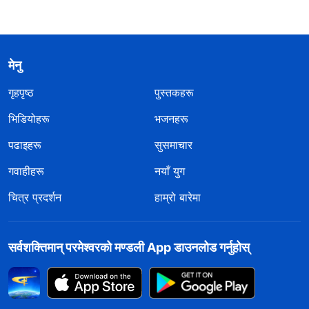
मेनु
गृहपृष्ठ
पुस्तकहरू
भिडियोहरू
भजनहरू
पढाइहरू
सुसमाचार
गवाहीहरू
नयाँ युग
चित्र प्रदर्शन
हाम्रो बारेमा
सर्वशक्तिमान्‌ परमेश्‍वरको मण्डली App डाउनलोड गर्नुहोस्