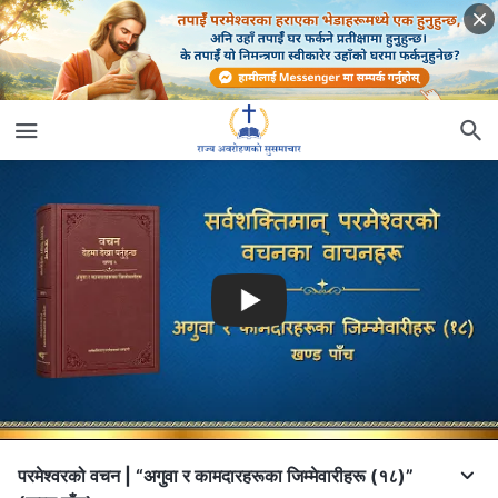
परमेश्‍वरको वचन | “अगुवा र कामदारहरूका जिम्‍मेवारीहरू (१८)”