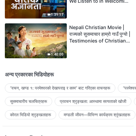
We Listen to in Welcoming
the Lord's Return?
1:39:17
Nepali Christian Movie |
राज्यको सुसमाचार हाम्रो गाउँ पुग्यो |
Testimonies of Christians
Welcoming the Lord's
Return
1:40:00
अन्य प्रकारका भिडियोहरू
“वचन, खण्ड १: परमेश्‍वरको देखापराइ र काम” बाट गरिएका वाचनहरू
“परमेश्
सुसमाचारीय चलचित्रहरू
प्रवचन श्रृङ्खला: आस्थामा सत्यताको खोजी
कोरल भिडियो श्रृङ्खलाहरू
मण्डली जीवन—विभिन्‍न कार्यक्रम श्रृंखलाहरू