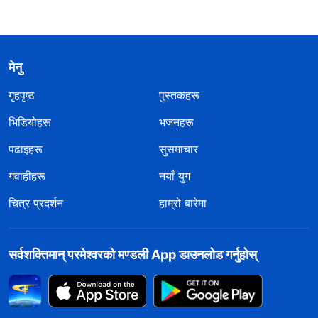
मेनु
गृहपृष्ठ
पुस्तकहरू
भिडियोहरू
भजनहरू
पढाइहरू
सुसमाचार
गवाहीहरू
नयाँ युग
चित्र प्रदर्शन
हाम्रो बारेमा
सर्वशक्तिमान्‌ परमेश्‍वरको मण्डली App डाउनलोड गर्नुहोस्