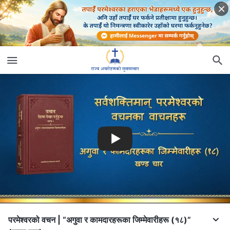
परमेश्‍वरको वचन | “अगुवा र कामदारहरूका जिम्‍मेवारीहरू (१८)”