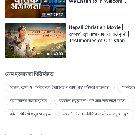
We Listen to in Welcoming
the Lord's Return?
1:39:17
Nepali Christian Movie |
राज्यको सुसमाचार हाम्रो गाउँ पुग्यो |
Testimonies of Christians
Welcoming the Lord's
Return
1:40:00
अन्य प्रकारका भिडियोहरू
“वचन, खण्ड १: परमेश्‍वरको देखापराइ र काम” बाट गरिएका वाचनहरू
“परमेश्
सुसमाचारीय चलचित्रहरू
प्रवचन श्रृङ्खला: आस्थामा सत्यताको खोजी
कोरल भिडियो श्रृङ्खलाहरू
मण्डली जीवन—विभिन्‍न कार्यक्रम श्रृंखलाहरू