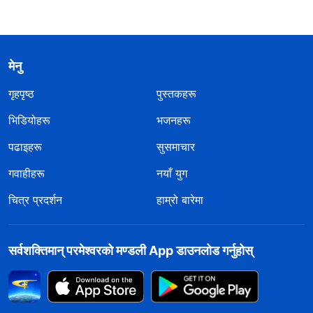
मेनु
गृहपृष्ठ
पुस्तकहरू
भिडियोहरू
भजनहरू
पढाइहरू
सुसमाचार
गवाहीहरू
नयाँ युग
चित्र प्रदर्शन
हाम्रो बारेमा
सर्वशक्तिमान्‌ परमेश्‍वरको मण्डली App डाउनलोड गर्नुहोस्