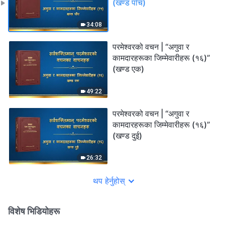
(खण्ड पाँच)
34:08
परमेश्‍वरको वचन | “अगुवा र
कामदारहरूका जिम्‍मेवारीहरू (१६)”
(खण्ड एक)
49:22
परमेश्‍वरको वचन | “अगुवा र
कामदारहरूका जिम्‍मेवारीहरू (१६)”
(खण्ड दुई)
26:32
थप हेर्नुहोस्
विशेष भिडियोहरू