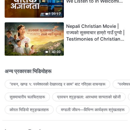
We Listen to in Welcoming
the Lord's Return?
1:39:17
Nepali Christian Movie |
राज्यको सुसमाचार हाम्रो गाउँ पुग्यो |
Testimonies of Christians
Welcoming the Lord's
Return
1:40:00
अन्य प्रकारका भिडियोहरू
“वचन, खण्ड १: परमेश्‍वरको देखापराइ र काम” बाट गरिएका वाचनहरू
“परमेश्
सुसमाचारीय चलचित्रहरू
प्रवचन श्रृङ्खला: आस्थामा सत्यताको खोजी
कोरल भिडियो श्रृङ्खलाहरू
मण्डली जीवन—विभिन्‍न कार्यक्रम श्रृंखलाहरू