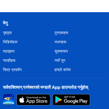
मेनु
गृहपृष्ठ
पुस्तकहरू
भिडियोहरू
भजनहरू
पढाइहरू
सुसमाचार
गवाहीहरू
नयाँ युग
चित्र प्रदर्शन
हाम्रो बारेमा
सर्वशक्तिमान्‌ परमेश्‍वरको मण्डली App डाउनलोड गर्नुहोस्