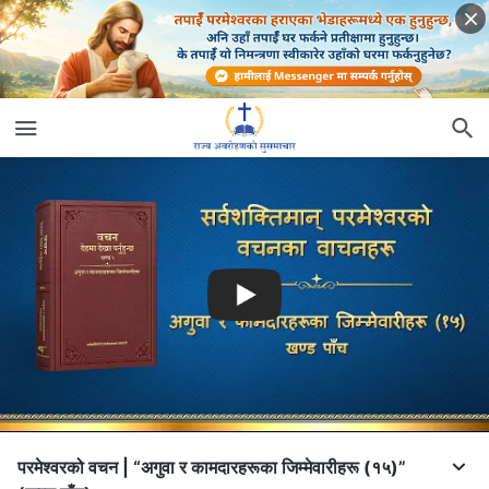
परमेश्‍वरको वचन | “अगुवा र कामदारहरूका जिम्‍मेवारीहरू (१५)”