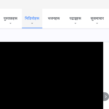
पुस्तकहरू
भिडियोहरू
भजनहरू
पढाइहरू
सुसमाचार