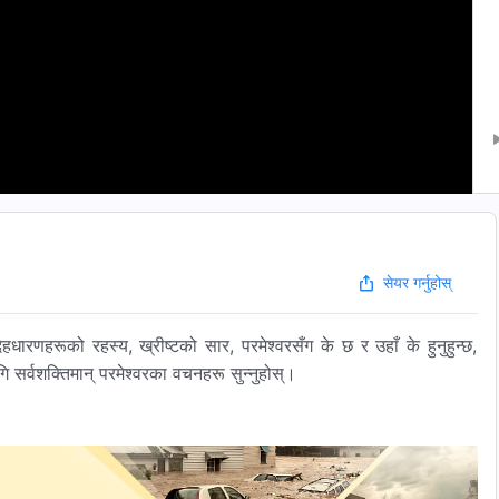
सेयर गर्नुहोस्
हधारणहरूको रहस्य, ख्रीष्टको सार, परमेश्‍वरसँग के छ र उहाँ के हुनुहुन्छ,
सर्वशक्तिमान्‌ परमेश्‍वरका वचनहरू सुन्‍नुहोस्।