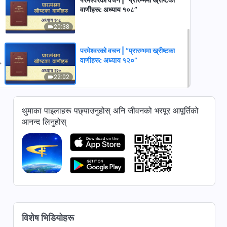
वाणीहरू: अध्याय १०८”
20:38
परमेश्‍वरको वचन | “प्रारम्‍भमा ख्रीष्‍टका
वाणीहरू: अध्याय १२०”
22:02
थुमाका पाइलाहरू पछ्याउनुहोस् अनि जीवनको भरपूर आपूर्तिको
आनन्द लिनुहोस्
विशेष भिडियोहरू