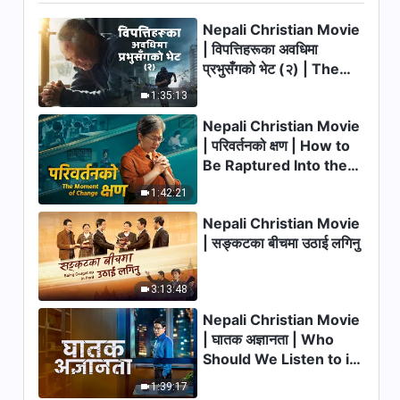
Nepali Christian Movie
| विपत्तिहरूका अवधिमा
प्रभुसँगको भेट (२) | The
Calamities of the Last
1:35:13
Days Arrive. How Can
Nepali Christian Movie
We Enter the Kingdom
| परिवर्तनको क्षण | How to
of God?
Be Raptured Into the
Kingdom of Heaven
1:42:21
Nepali Christian Movie
| सङ्कटका बीचमा उठाई लगिनु
3:13:48
Nepali Christian Movie
| घातक अज्ञानता | Who
Should We Listen to in
Welcoming the Lord's
1:39:17
Return?