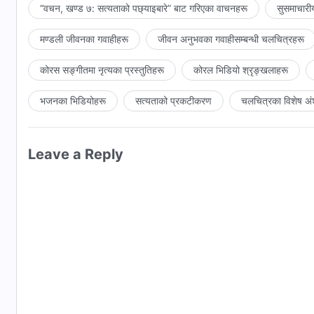
“वचन, खण्ड ७: सत्यताको पछ्याइबारे” बाट गरिएका वाचनहरू
सुसमाचारी
मण्डली जीवनका गवाहीहरू
जीवन अनुभवका गवाहीसम्‍बन्धी चलचित्रहरू
कोरस सङ्गीतमा नृत्यका प्रस्तुतिहरू
कोरल भिडियो श्रृङ्खलाहरू
भजनका भिडियोहरू
सत्यताको प्रकटीकरण
चलचित्रका विशेष अं
Leave a Reply