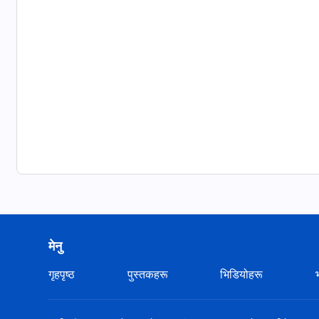
मेनु
गृहपृष्ठ
पुस्तकहरू
भिडियोहरू