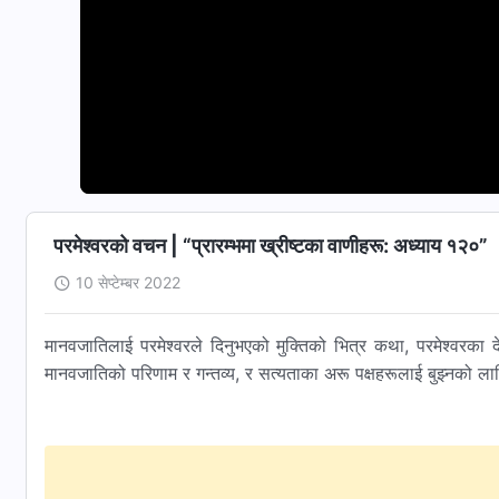
परमेश्‍वरको वचन | “प्रारम्‍भमा ख्रीष्‍टका वाणीहरू: अध्याय १२०”
10 सेप्टेम्बर 2022
मानवजातिलाई परमेश्‍वरले दिनुभएको मुक्तिको भित्र कथा, परमेश्‍वरका दे
मानवजातिको परिणाम र गन्तव्य, र सत्यताका अरू पक्षहरूलाई बुझ्‍नको लागि 