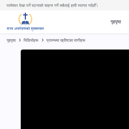
परमेश्वर देखा पर्ने घटनाको चाहना गर्ने सबैलाई हामी स्वागत गर्दछौँ।
गृहपृष्ठ
गृहपृष्ठ
भिडियोहरू
प्रारम्‍भमा ख्रीष्‍टका वाणीहरू