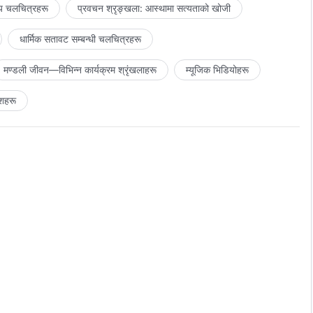
य चलचित्रहरू
प्रवचन श्रृङ्खला: आस्थामा सत्यताको खोजी
धार्मिक सतावट सम्‍बन्धी चलचित्रहरू
मण्डली जीवन—विभिन्‍न कार्यक्रम श्रृंखलाहरू
म्यूजिक भिडियोहरू
शहरू