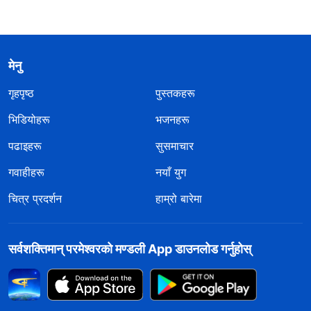
मेनु
गृहपृष्ठ
पुस्तकहरू
भिडियोहरू
भजनहरू
पढाइहरू
सुसमाचार
गवाहीहरू
नयाँ युग
चित्र प्रदर्शन
हाम्रो बारेमा
सर्वशक्तिमान्‌ परमेश्‍वरको मण्डली App डाउनलोड गर्नुहोस्