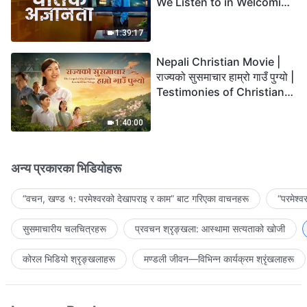
We Listen to in Welcoming
the Lord's Return?
1:39:17
Nepali Christian Movie |
राज्यको सुसमाचार हाम्रो गाउँ पुग्यो |
Testimonies of Christians
Welcoming the Lord's
Return
1:40:00
अन्य प्रकारका भिडियोहरू
“वचन, खण्ड १: परमेश्‍वरको देखापराइ र काम” बाट गरिएका वाचनहरू
“परमेश्
सुसमाचारीय चलचित्रहरू
प्रवचन श्रृङ्खला: आस्थामा सत्यताको खोजी
कोरल भिडियो श्रृङ्खलाहरू
मण्डली जीवन—विभिन्‍न कार्यक्रम श्रृंखलाहरू