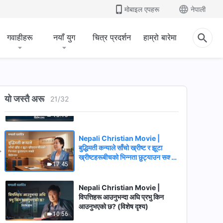
गरिएका हुन्? (विशेष दृश्य)
मोबाइल एपहरू
नेपाली
13:50
गवाहीहरू
नयाँ युग
चित्र प्रदर्शन
हाम्रो बारेमा
Nepali Christian Movie |
मानवजातिले किन परमेश्‍वरको प्रतिरोध
गर्छ? (विशेष दृश्य)
34:57
Nepali Christian Movie |
यो जस्तै अरू
परमेश्‍वरले विजेताहरूको एउटा समूहलाई
21
/
32
कसरी पूर्ण बनाउनुहुन्छ (विशेष दृश्य)
15:15
Nepali Christian Movie |
बुद्धिमती कन्याले साँचो ख्रीष्ट र झूटा
ख्रीष्टहरूबीचको भिन्‍नता छुट्याउन सक्छे
17:45
(विशेष दृश्य)
Nepali Christian Movie |
विपत्तिहरू आउनुभन्दा अघि प्रभु किन
आउनुभएको छ? (विशेष दृश्य)
10:56