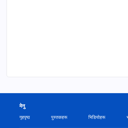
मेनु
गृहपृष्ठ
पुस्तकहरू
भिडियोहरू