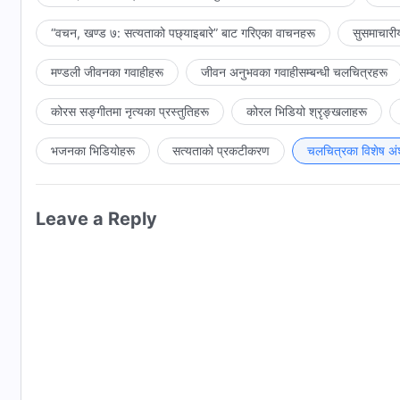
“वचन, खण्ड ७: सत्यताको पछ्याइबारे” बाट गरिएका वाचनहरू
सुसमाचारी
मण्डली जीवनका गवाहीहरू
जीवन अनुभवका गवाहीसम्‍बन्धी चलचित्रहरू
कोरस सङ्गीतमा नृत्यका प्रस्तुतिहरू
कोरल भिडियो श्रृङ्खलाहरू
भजनका भिडियोहरू
सत्यताको प्रकटीकरण
चलचित्रका विशेष अं
Leave a Reply