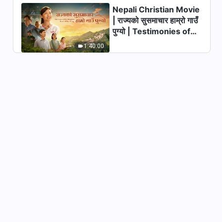
Nepali Christian Movie
Christian Movie | परमेश्‍वरले मात्रै
| राज्यको सुसमाचार हाम्रो गाउँ
मानवजातिलाई उद्धार गर्न अनि हामीलाई
पुग्यो | Testimonies of
पीडाबाट मुक्त गर्न सक्‍नुहुन्छ (विशेष दृश्य)
23:49
Christians Welcoming
1:40:00
the Lord's Return