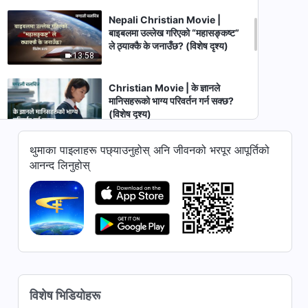
Nepali Christian Movie |
बाइबलमा उल्लेख गरिएको “महासङ्कष्ट”
ले ठ्याक्कै के जनाउँछ? (विशेष दृश्य)
13:58
Christian Movie | के ज्ञानले
मानिसहरूको भाग्य परिवर्तन गर्न सक्छ?
(विशेष दृश्य)
31:03
थुमाका पाइलाहरू पछ्याउनुहोस् अनि जीवनको भरपूर आपूर्तिको
Christian Movie | आफ्‍नी छोरीलाई
आनन्द लिनुहोस्
क्यान्‍सर लागेको छ भन्‍ने थाहा पाएपछि
(विशेष दृश्य)
26:31
Christian Movie | परमेश्‍वरले मात्रै
मानवजातिलाई उद्धार गर्न अनि हामीलाई
पीडाबाट मुक्त गर्न सक्‍नुहुन्छ (विशेष दृश्य)
23:44
Christian Movie | के पोपले
विशेष भिडियोहरू
परमेश्‍वरलाई प्रतिनिधित्व गर्न सक्छन्? के