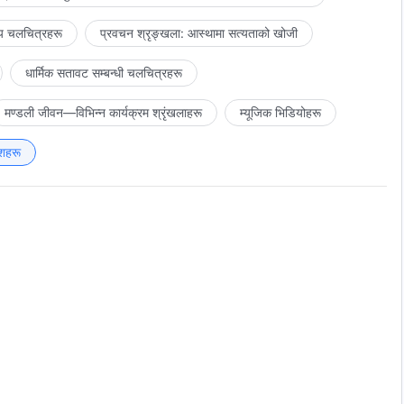
य चलचित्रहरू
प्रवचन श्रृङ्खला: आस्थामा सत्यताको खोजी
धार्मिक सतावट सम्‍बन्धी चलचित्रहरू
मण्डली जीवन—विभिन्‍न कार्यक्रम श्रृंखलाहरू
म्यूजिक भिडियोहरू
शहरू