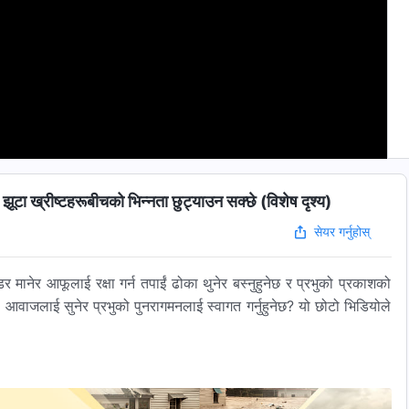
टा ख्रीष्टहरूबीचको भिन्‍नता छुट्याउन सक्छे (विशेष दृश्य)
सेयर गर्नुहोस्
र मानेर आफूलाई रक्षा गर्न तपाईं ढोका थुनेर बस्‍नुहुनेछ र प्रभुको प्रकाशको
श्‍वरको आवाजलाई सुनेर प्रभुको पुनरागमनलाई स्वागत गर्नुहुनेछ? यो छोटो भिडियोले