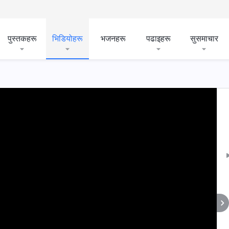
पुस्तकहरू
भिडियोहरू
भजनहरू
पढाइहरू
सुसमाचार