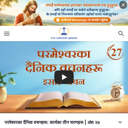
परमेश्‍वरका दैनिक वचनहरू: कार्यका तीन चरणहरू | अंश २७