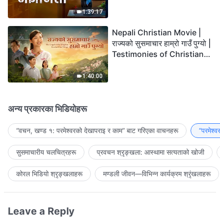
the Lord's Return?
1:39:17
Nepali Christian Movie |
राज्यको सुसमाचार हाम्रो गाउँ पुग्यो |
Testimonies of Christians
Welcoming the Lord's
Return
1:40:00
अन्य प्रकारका भिडियोहरू
“वचन, खण्ड १: परमेश्‍वरको देखापराइ र काम” बाट गरिएका वाचनहरू
“परमेश्
सुसमाचारीय चलचित्रहरू
प्रवचन श्रृङ्खला: आस्थामा सत्यताको खोजी
कोरल भिडियो श्रृङ्खलाहरू
मण्डली जीवन—विभिन्‍न कार्यक्रम श्रृंखलाहरू
Leave a Reply