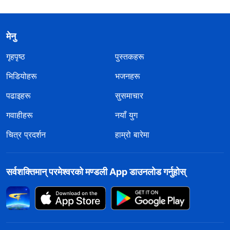
मेनु
गृहपृष्ठ
पुस्तकहरू
भिडियोहरू
भजनहरू
पढाइहरू
सुसमाचार
गवाहीहरू
नयाँ युग
चित्र प्रदर्शन
हाम्रो बारेमा
सर्वशक्तिमान्‌ परमेश्‍वरको मण्डली App डाउनलोड गर्नुहोस्