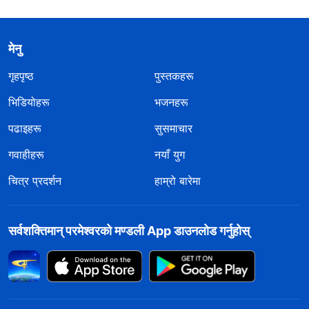
मेनु
गृहपृष्ठ
पुस्तकहरू
भिडियोहरू
भजनहरू
पढाइहरू
सुसमाचार
गवाहीहरू
नयाँ युग
चित्र प्रदर्शन
हाम्रो बारेमा
सर्वशक्तिमान्‌ परमेश्‍वरको मण्डली App डाउनलोड गर्नुहोस्