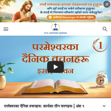
परमेश्‍वरका दैनिक वचनहरू: कार्यका तीन चरणहरू | अंश १