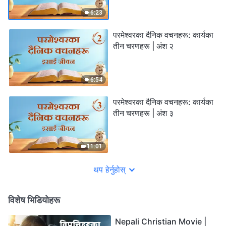
6:23
परमेश्‍वरका दैनिक वचनहरू: कार्यका
तीन चरणहरू | अंश २
6:54
परमेश्‍वरका दैनिक वचनहरू: कार्यका
तीन चरणहरू | अंश ३
11:01
थप हेर्नुहोस्
विशेष भिडियोहरू
Nepali Christian Movie |