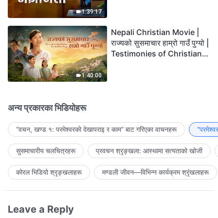
the Lord's Return?
1:39:17
Nepali Christian Movie |
राज्यको सुसमाचार हाम्रो गाउँ पुग्यो |
Testimonies of Christians
Welcoming the Lord's
Return
1:40:00
अन्य प्रकारका भिडियोहरू
“वचन, खण्ड १: परमेश्‍वरको देखापराइ र काम” बाट गरिएका वाचनहरू
“परमेश्
सुसमाचारीय चलचित्रहरू
प्रवचन श्रृङ्खला: आस्थामा सत्यताको खोजी
कोरल भिडियो श्रृङ्खलाहरू
मण्डली जीवन—विभिन्‍न कार्यक्रम श्रृंखलाहरू
Leave a Reply