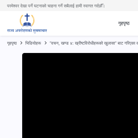
परमेश्वर देखा पर्ने घटनाको चाहना गर्ने सबैलाई हामी स्वागत गर्दछौँ।
गृहपृष्ठ
गृहपृष्ठ
भिडियोहरू
“वचन, खण्ड ४: ख्रीष्टविरोधीहरूको खुलासा” बाट गरिएका