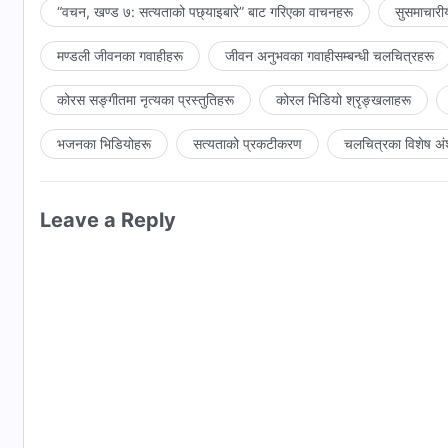
“वचन, खण्ड ७: सत्यताको पछ्याइबारे” बाट गरिएका वाचनहरू
सुसमाचारी
मण्डली जीवनका गवाहीहरू
जीवन अनुभवका गवाहीसम्‍बन्धी चलचित्रहरू
कोरस सङ्गीतमा नृत्यका प्रस्तुतिहरू
कोरल भिडियो श्रृङ्खलाहरू
भजनका भिडियोहरू
सत्यताको प्रकटीकरण
चलचित्रका विशेष अं
Leave a Reply