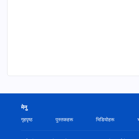
मेनु
गृहपृष्ठ
पुस्तकहरू
भिडियोहरू