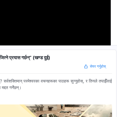
त्ने प्रयास गर्छन्” (खण्ड दुई)
सेयर गर्नुहोस्
्? सर्वशक्तिमान् परमेश्वरका वचनहरूका पाठहरू सुन्नुहोस्, र तिनले तपाईँलाई
द्दत गर्नेछन्।