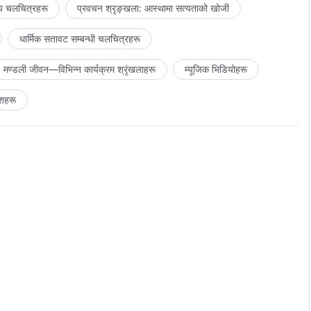
य चलचित्रहरू
प्रवचन श्रृङ्खला: आस्थामा सत्यताको खोजी
धार्मिक सतावट सम्‍बन्धी चलचित्रहरू
मण्डली जीवन—विभिन्‍न कार्यक्रम श्रृंखलाहरू
म्यूजिक भिडियोहरू
शहरू