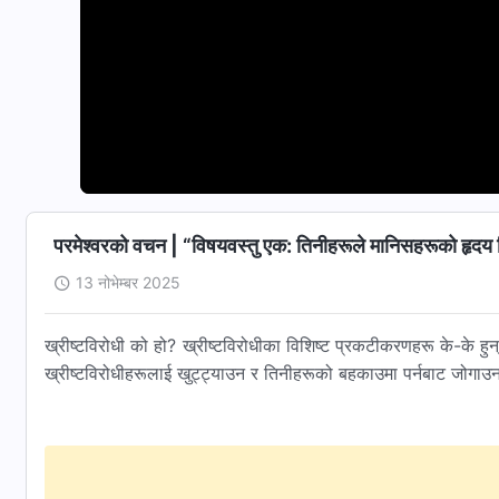
परमेश्‍वरको वचन | “विषयवस्तु एक: तिनीहरूले मानिसहरूको हृदय जि
13 नोभेम्बर 2025
ख्रीष्टविरोधी को हो? ख्रीष्टविरोधीका विशिष्ट प्रकटीकरणहरू के-के हुन
ख्रीष्टविरोधीहरूलाई खुट्ट्याउन र तिनीहरूको बहकाउमा पर्नबाट जोगाउन म