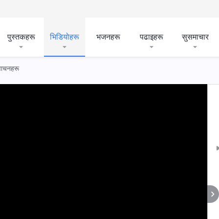
पुस्तकहरू
भिडियोहरू
भजनहरू
पढाइहरू
सुसमाचार
 वाचनहरू