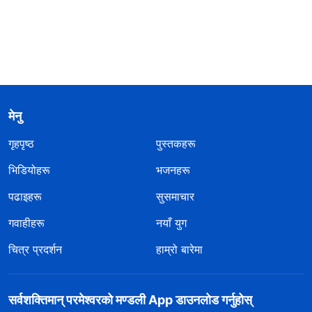
मेनु
गृहपृष्ठ
पुस्तकहरू
भिडियोहरू
भजनहरू
पढाइहरू
सुसमाचार
गवाहीहरू
नयाँ युग
चित्र प्रदर्शन
हाम्रो बारेमा
सर्वशक्तिमान्‌ परमेश्‍वरको मण्डली App डाउनलोड गर्नुहोस्