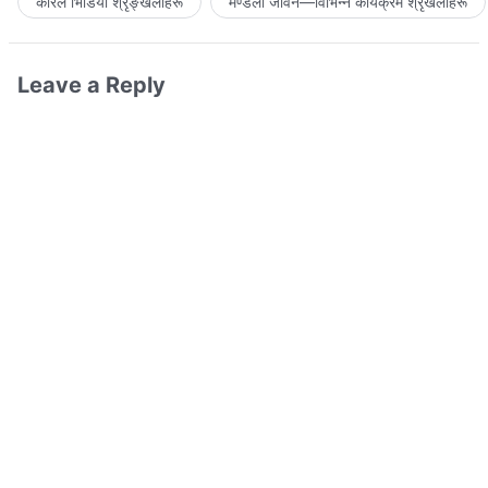
कोरल भिडियो श्रृङ्खलाहरू
मण्डली जीवन—विभिन्‍न कार्यक्रम श्रृंखलाहरू
Leave a Reply