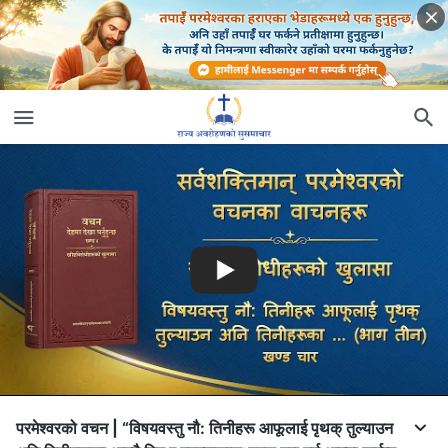
परमेश्‍वरको वचन | “विषयवस्तु नौ: तिनीहरू आफूलाई पृथक् तुल्याउन