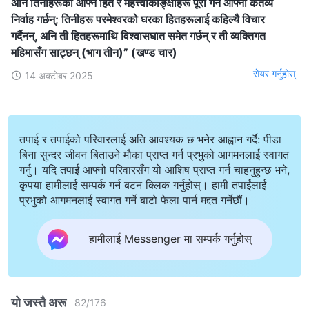
अनि तिनीहरूका आफ्‍नै हित र महत्त्वाकाङ्क्षाहरू पूरा गर्न आफ्‍ना कर्तव्य
निर्वाह गर्छन्; तिनीहरू परमेश्‍वरको घरका हितहरूलाई कहिल्यै विचार
गर्दैनन्, अनि ती हितहरूमाथि विश्‍वासघात समेत गर्छन् र ती व्यक्तिगत
महिमासँग साट्छन् (भाग तीन)” (खण्ड चार)
सेयर गर्नुहोस्
14 अक्टोबर 2025
तपाई र तपाईको परिवारलाई अति आवश्यक छ भनेर आह्वान गर्दै: पीडा
बिना सुन्दर जीवन बिताउने मौका प्राप्त गर्न प्रभुको आगमनलाई स्वागत
गर्नु। यदि तपाईं आफ्नो परिवारसँग यो आशिष प्राप्त गर्न चाहनुहुन्छ भने,
कृपया हामीलाई सम्पर्क गर्न बटन क्लिक गर्नुहोस्। हामी तपाईंलाई
प्रभुको आगमनलाई स्वागत गर्ने बाटो फेला पार्न मद्दत गर्नेछौं।
हामीलाई Messenger मा सम्पर्क गर्नुहोस्
यो जस्तै अरू
82
/
176