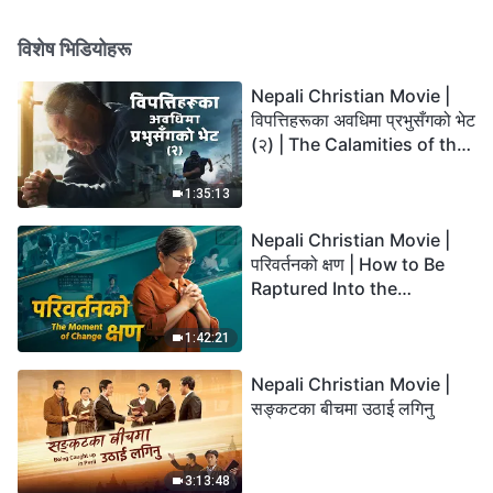
हितहरूमाथि विश्‍वासघात समेत गर्छन्
र ती व्यक्तिगत महिमासँग साट्छन्
विशेष भिडियोहरू
(भाग चार)” (खण्ड एक)
Nepali Christian Movie |
विपत्तिहरूका अवधिमा प्रभुसँगको भेट
(२) | The Calamities of the
Last Days Arrive. How Can
We Enter the Kingdom of
1:35:13
God?
Nepali Christian Movie |
परिवर्तनको क्षण | How to Be
Raptured Into the
Kingdom of Heaven
1:42:21
Nepali Christian Movie |
सङ्कटका बीचमा उठाई लगिनु
3:13:48