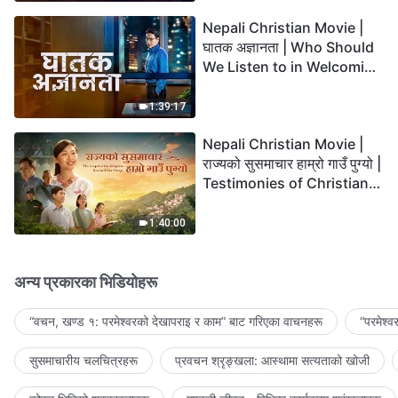
Nepali Christian Movie |
घातक अज्ञानता | Who Should
We Listen to in Welcoming
the Lord's Return?
1:39:17
Nepali Christian Movie |
राज्यको सुसमाचार हाम्रो गाउँ पुग्यो |
Testimonies of Christians
Welcoming the Lord's
Return
1:40:00
अन्य प्रकारका भिडियोहरू
“वचन, खण्ड १: परमेश्‍वरको देखापराइ र काम” बाट गरिएका वाचनहरू
“परमेश्
सुसमाचारीय चलचित्रहरू
प्रवचन श्रृङ्खला: आस्थामा सत्यताको खोजी