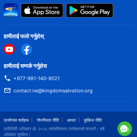
हामीलाई फलो गर्नुहोस्
हामीलाई सम्पर्क गर्नुहोस
+977-981-140-9021
contact.ne@kingdomsalvation.org
प्रयोगका शर्तहरू
गोपनीयता नीति
आभार
कुकिज नीति
प्रतिलिपि अधिकार © २०२६
सर्वशक्तिमान्‌ परमेश्‍वरको मण्डली
। सबै
अधिकार सुरक्षित।