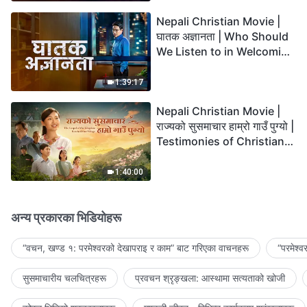
Nepali Christian Movie |
घातक अज्ञानता | Who Should
We Listen to in Welcoming
the Lord's Return?
1:39:17
Nepali Christian Movie |
राज्यको सुसमाचार हाम्रो गाउँ पुग्यो |
Testimonies of Christians
Welcoming the Lord's
Return
1:40:00
अन्य प्रकारका भिडियोहरू
“वचन, खण्ड १: परमेश्‍वरको देखापराइ र काम” बाट गरिएका वाचनहरू
“परमेश्
सुसमाचारीय चलचित्रहरू
प्रवचन श्रृङ्खला: आस्थामा सत्यताको खोजी