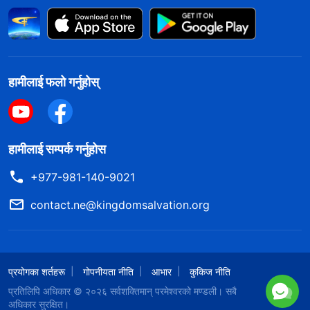
हामीलाई फलो गर्नुहोस्
हामीलाई सम्पर्क गर्नुहोस
+977-981-140-9021
contact.ne@kingdomsalvation.org
प्रयोगका शर्तहरू
गोपनीयता नीति
आभार
कुकिज नीति
प्रतिलिपि अधिकार © २०२६
सर्वशक्तिमान्‌ परमेश्‍वरको मण्डली
। सबै
अधिकार सुरक्षित।