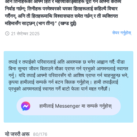
अनि तिनीहरूका आफ्‍नै हित र महत्त्वाकाङ्क्षाहरू पूरा गर्न आफ्‍ना कर्तव्य
निर्वाह गर्छन्; तिनीहरू परमेश्‍वरको घरका हितहरूलाई कहिल्यै विचार
गर्दैनन्, अनि ती हितहरूमाथि विश्‍वासघात समेत गर्छन् र ती व्यक्तिगत
महिमासँग साट्छन् (भाग तीन)” (खण्ड दुई)
सेयर गर्नुहोस्
21 सेप्टेम्बर 2025
तपाई र तपाईको परिवारलाई अति आवश्यक छ भनेर आह्वान गर्दै: पीडा
बिना सुन्दर जीवन बिताउने मौका प्राप्त गर्न प्रभुको आगमनलाई स्वागत
गर्नु। यदि तपाईं आफ्नो परिवारसँग यो आशिष प्राप्त गर्न चाहनुहुन्छ भने,
कृपया हामीलाई सम्पर्क गर्न बटन क्लिक गर्नुहोस्। हामी तपाईंलाई
प्रभुको आगमनलाई स्वागत गर्ने बाटो फेला पार्न मद्दत गर्नेछौं।
हामीलाई Messenger मा सम्पर्क गर्नुहोस्
यो जस्तै अरू
80
/
176