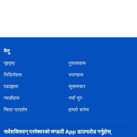
मेनु
गृहपृष्ठ
पुस्तकहरू
भिडियोहरू
भजनहरू
पढाइहरू
सुसमाचार
गवाहीहरू
नयाँ युग
चित्र प्रदर्शन
हाम्रो बारेमा
सर्वशक्तिमान्‌ परमेश्‍वरको मण्डली App डाउनलोड गर्नुहोस्