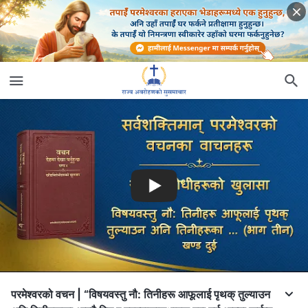
परमेश्‍वरको वचन | “विषयवस्तु नौ: तिनीहरू आफूलाई पृथक् तुल्याउन