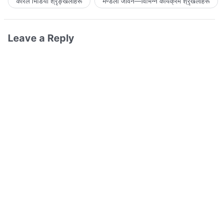
कोरल भिडियो श्रृङ्खलाहरू
मण्डली जीवन—विभिन्‍न कार्यक्रम श्रृंखलाहरू
Leave a Reply