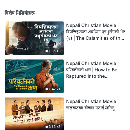
हितहरूमाथि विश्‍वासघात समेत गर्छन्
र ती व्यक्तिगत महिमासँग साट्छन्
विशेष भिडियोहरू
(भाग तीन)” (खण्ड चार)
Nepali Christian Movie |
विपत्तिहरूका अवधिमा प्रभुसँगको भेट
(२) | The Calamities of the
Last Days Arrive. How Can
We Enter the Kingdom of
1:35:13
God?
Nepali Christian Movie |
परिवर्तनको क्षण | How to Be
Raptured Into the
Kingdom of Heaven
1:42:21
Nepali Christian Movie |
सङ्कटका बीचमा उठाई लगिनु
3:13:48