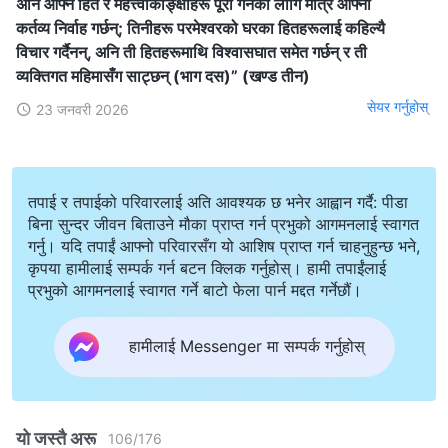
अनि आफ्‍नै हित र महत्त्वाकाङ्क्षाहरू पूरा गर्नका लागि मात्रै आफ्‍ना
कर्तव्य निर्वाह गर्छन्; तिनीहरू परमेश्‍वरको घरका हितहरूलाई कहिल्यै
विचार गर्दैनन्, अनि ती हितहरूमाथि विश्‍वासघात समेत गर्छन् र ती
व्यक्तिगत महिमासँग साट्छन् (भाग दस)” (खण्ड तीन)
सेयर गर्नुहोस्
23 जनवरी 2026
तपाई र तपाईको परिवारलाई अति आवश्यक छ भनेर आह्वान गर्दै: पीडा
बिना सुन्दर जीवन बिताउने मौका प्राप्त गर्न प्रभुको आगमनलाई स्वागत
गर्नु। यदि तपाईं आफ्नो परिवारसँग यो आशिष प्राप्त गर्न चाहनुहुन्छ भने,
कृपया हामीलाई सम्पर्क गर्न बटन क्लिक गर्नुहोस्। हामी तपाईंलाई
प्रभुको आगमनलाई स्वागत गर्ने बाटो फेला पार्न मद्दत गर्नेछौं।
हामीलाई Messenger मा सम्पर्क गर्नुहोस्
यो जस्तै अरू
106
/
176