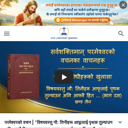
परमेश्‍वरको वचन | “विषयवस्तु नौ: तिनीहरू आफूलाई पृथक तुल्याउन