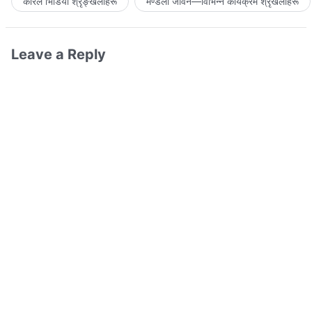
कोरल भिडियो श्रृङ्खलाहरू
मण्डली जीवन—विभिन्‍न कार्यक्रम श्रृंखलाहरू
Leave a Reply