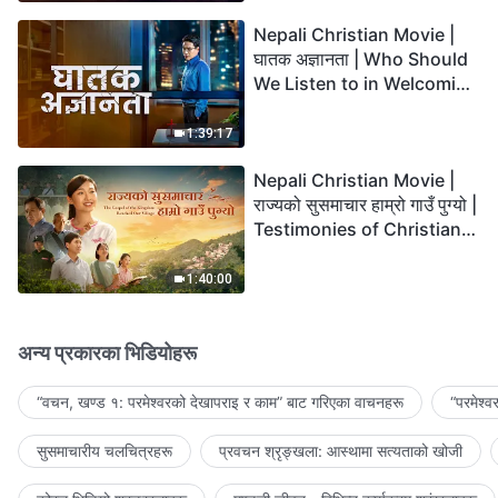
Nepali Christian Movie |
घातक अज्ञानता | Who Should
We Listen to in Welcoming
the Lord's Return?
1:39:17
Nepali Christian Movie |
राज्यको सुसमाचार हाम्रो गाउँ पुग्यो |
Testimonies of Christians
Welcoming the Lord's
Return
1:40:00
अन्य प्रकारका भिडियोहरू
“वचन, खण्ड १: परमेश्‍वरको देखापराइ र काम” बाट गरिएका वाचनहरू
“परमेश्
सुसमाचारीय चलचित्रहरू
प्रवचन श्रृङ्खला: आस्थामा सत्यताको खोजी