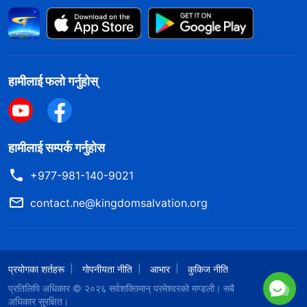
हामीलाई फलो गर्नुहोस्
हामीलाई सम्पर्क गर्नुहोस
+977-981-140-9021
contact.ne@kingdomsalvation.org
प्रयोगका शर्तहरू
गोपनीयता नीति
आभार
कुकिज नीति
प्रतिलिपि अधिकार © २०२६
सर्वशक्तिमान्‌ परमेश्‍वरको मण्डली
। सबै
अधिकार सुरक्षित।