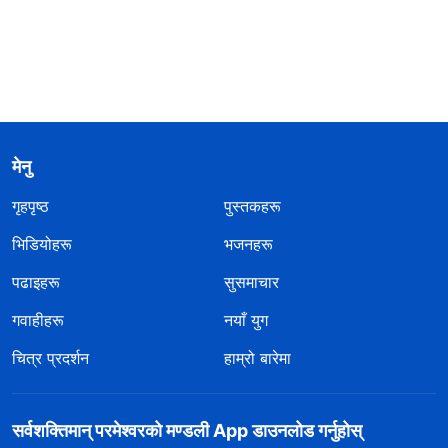
मेनु
गृहपृष्ठ
पुस्तकहरू
भिडियोहरू
भजनहरू
पढाइहरू
सुसमाचार
गवाहीहरू
नयाँ युग
चित्र प्रदर्शन
हाम्रो बारेमा
सर्वशक्तिमान्‌ परमेश्‍वरको मण्डली App डाउनलोड गर्नुहोस्