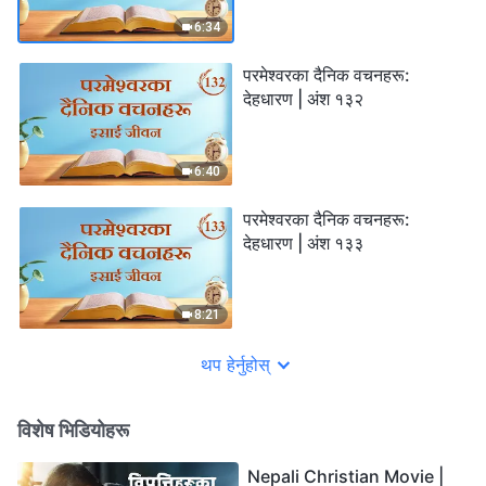
6:34
परमेश्‍वरका दैनिक वचनहरू:
देहधारण | अंश १३२
6:40
परमेश्‍वरका दैनिक वचनहरू:
देहधारण | अंश १३३
8:21
थप हेर्नुहोस्
विशेष भिडियोहरू
Nepali Christian Movie |