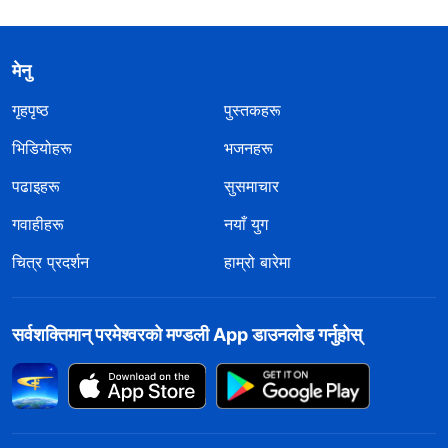
मेनु
गृहपृष्ठ
पुस्तकहरू
भिडियोहरू
भजनहरू
पढाइहरू
सुसमाचार
गवाहीहरू
नयाँ युग
चित्र प्रदर्शन
हाम्रो बारेमा
सर्वशक्तिमान्‌ परमेश्‍वरको मण्डली App डाउनलोड गर्नुहोस्