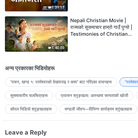
the Lord's Return?
1:39:17
Nepali Christian Movie |
राज्यको सुसमाचार हाम्रो गाउँ पुग्यो |
Testimonies of Christians
Welcoming the Lord's
Return
1:40:00
अन्य प्रकारका भिडियोहरू
“वचन, खण्ड १: परमेश्‍वरको देखापराइ र काम” बाट गरिएका वाचनहरू
“परमेश्
सुसमाचारीय चलचित्रहरू
प्रवचन श्रृङ्खला: आस्थामा सत्यताको खोजी
कोरल भिडियो श्रृङ्खलाहरू
मण्डली जीवन—विभिन्‍न कार्यक्रम श्रृंखलाहरू
Leave a Reply