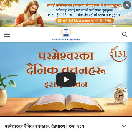
परमेश्‍वरका दैनिक वचनहरू: देहधारण | अंश १३१