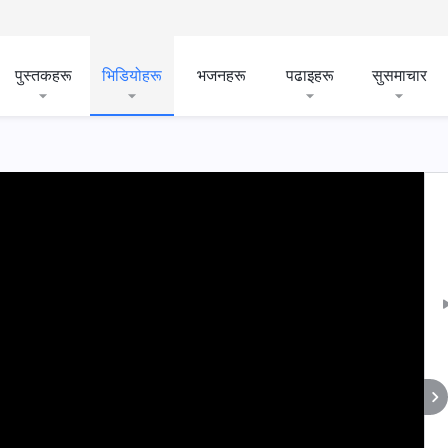
पुस्तकहरू
भिडियोहरू
भजनहरू
पढाइहरू
सुसमाचार