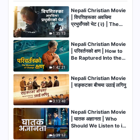
Nepali Christian Movie
8:27
| विपत्तिहरूका अवधिमा
प्रभुसँगको भेट (२) | The
परमेश्‍वरका दैनिक वचनहरू: देहधारण |
अंश १२१
Calamities of the Last
1:35:13
Days Arrive. How Can
9:54
Nepali Christian Movie
We Enter the Kingdom
| परिवर्तनको क्षण | How to
of God?
परमेश्‍वरका दैनिक वचनहरू: देहधारण |
Be Raptured Into the
अंश १२२
Kingdom of Heaven
1:42:21
9:34
Nepali Christian Movie
| सङ्कटका बीचमा उठाई लगिनु
परमेश्‍वरका दैनिक वचनहरू: देहधारण |
अंश १२३
3:13:48
7:22
Nepali Christian Movie
परमेश्‍वरका दैनिक वचनहरू: देहधारण |
| घातक अज्ञानता | Who
अंश १२४
Should We Listen to in
Welcoming the Lord's
6:31
1:39:17
Return?