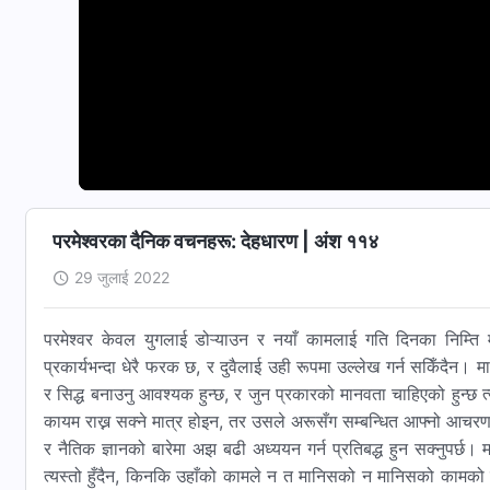
परमेश्‍वरका दैनिक वचनहरू: देहधारण | अंश ११४
29 जुलाई 2022
परमेश्‍वर केवल युगलाई डोऱ्याउन र नयाँ कामलाई गति दिनका निम्ति म
प्रकार्यभन्दा धेरै फरक छ, र दुवैलाई उही रूपमा उल्‍लेख गर्न सकिँदैन। 
र सिद्ध बनाउनु आवश्यक हुन्छ, र जुन प्रकारको मानवता चाहिएको हुन्छ त
कायम राख्न सक्ने मात्र होइन, तर उसले अरूसँग सम्बन्धित आफ्नो आचरणलाई 
र नैतिक ज्ञानको बारेमा अझ बढी अध्ययन गर्न प्रतिबद्ध हुन सक्‍नुपर्छ। म
त्यस्तो हुँदैन, किनकि उहाँको कामले न त मानिसको न मानिसको कामको प्रतिनि