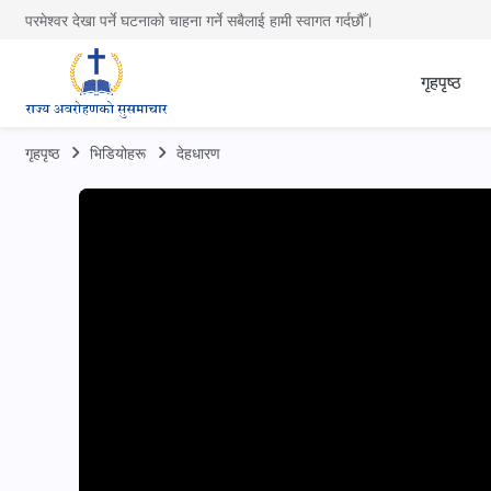
परमेश्वर देखा पर्ने घटनाको चाहना गर्ने सबैलाई हामी स्वागत गर्दछौँ।
गृहपृष्ठ
गृहपृष्ठ
भिडियोहरू
देहधारण