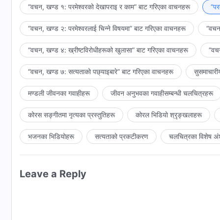
गर्ने समय यही हो, किनकि परमेश्‍वरले अघिबाटै बाटो खोलिदिइसक्नुभएको 
“वचन, खण्ड १: परमेश्‍वरको देखापराइ र काम” बाट गरिएका वाचनहरू
“पर
परमेश्‍वरले कामको एक भाग पूरा गर्नुहुन्छ, र त्यसपछि पवित्र आत्मा र प
“वचन, खण्ड २: परमेश्‍वरलाई चिन्‍ने विषयमा” बाट गरिएका वाचनहरू
“वचन,
देहधारी हुनुभएका परमेश्‍वरले यस चरणमा गर्नुहुने मुख्य काम के हो र देह
मानिसले ठीकसँग बुझ्नुपर्छ, र उसले मानिससँग माग गरेजस्तो परमेश्‍वरसि
“वचन, खण्ड ४: ख्रीष्टविरोधीहरूको खुलासा” बाट गरिएका वाचनहरू
“वचन
अनाज्ञाकारिता लुकेको हुन्छ।
“वचन, खण्ड ७: सत्यताको पछ्याइबारे” बाट गरिएका वाचनहरू
सुसमाचारी
मण्डली जीवनका गवाहीहरू
जीवन अनुभवका गवाहीसम्‍बन्धी चलचित्रहरू
कोरस सङ्गीतमा नृत्यका प्रस्तुतिहरू
कोरल भिडियो श्रृङ्खलाहरू
भजनका भिडियोहरू
सत्यताको प्रकटीकरण
चलचित्रका विशेष अं
Leave a Reply