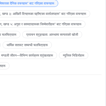
हुन्छ, र त्यसमा मानिस आफै हिँड्नुपर्छ। भन्नुको अर्थ, देहधारी बन्नुभएका
मेश्‍वरका दैनिक वचनहरू” बाट गरिएका वाचनहरू
वित्र आत्माले प्रयोग गर्नुभएका मानिसहरूले बाँकी काम गर्नुपर्छ। त्यसकारण,
 खण्ड ३: आखिरी दिनहरूका ख्रीष्टका वार्तालापहरू” बाट गरिएका वाचनहरू
 बन्नुभएका परमेश्‍वरको महत्त्व के हो र उहाँले गर्नुपर्ने काम के हो त्यसलाई
त माग गर्नुहुँदैन। यसैमा मानिसको गल्ती, उसको धारणा र त्योभन्दा बढी उसको
, खण्ड ५: अगुवा र कामदारहरूका जिम्‍मेवारीहरू” बाट गरिएका वाचनहरू
य चलचित्रहरू
प्रवचन श्रृङ्खला: आस्थामा सत्यताको खोजी
धार्मिक सतावट सम्‍बन्धी चलचित्रहरू
मण्डली जीवन—विभिन्‍न कार्यक्रम श्रृंखलाहरू
म्यूजिक भिडियोहरू
शहरू