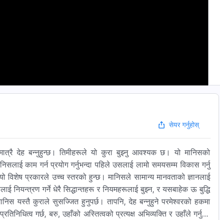
सेयर गर्नुहोस्
ात्रै देह बन्नुहुन्छ। तिमीहरूले यो कुरा बुझ्नु आवश्यक छ। यो मानिसको
मानिसलाई काम गर्न प्रयोग गर्नुभन्दा पहिले उसलाई लामो समयसम्म विकास गर्नु
्यो विशेष प्रकारले उच्च स्तरको हुन्छ। मानिसले सामान्य मानवताको ज्ञानलाई
नियन्त्रण गर्ने धेरै सिद्धान्तहरू र नियमहरूलाई बुझ्‍न, र यसबाहेक ऊ बुद्धि
ानिस यस्तै कुराले सुसज्जित हुनुपर्छ। तापनि, देह बन्नुहुने परमेश्‍वरको हकमा
धित्व गर्छ, बरु, उहाँको अस्तित्वको प्रत्यक्ष अभिव्यक्ति र उहाँले गर्नुपर्ने