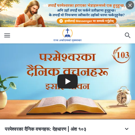
परमेश्‍वरका दैनिक वचनहरू: देहधारण | अंश १०३