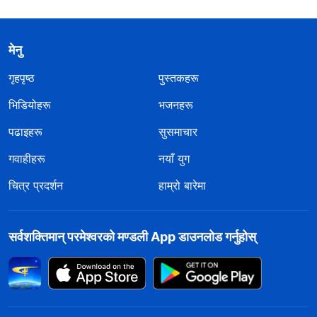
मेनु
गृहपृष्ठ
पुस्तकहरू
भिडियोहरू
भजनहरू
पढाइहरू
सुसमाचार
गवाहीहरू
नयाँ युग
चित्र प्रदर्शन
हाम्रो बारेमा
सर्वशक्तिमान्‌ परमेश्‍वरको मण्डली App डाउनलोड गर्नुहोस्