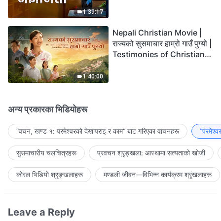
the Lord's Return?
1:39:17
Nepali Christian Movie |
राज्यको सुसमाचार हाम्रो गाउँ पुग्यो |
Testimonies of Christians
Welcoming the Lord's
Return
1:40:00
अन्य प्रकारका भिडियोहरू
“वचन, खण्ड १: परमेश्‍वरको देखापराइ र काम” बाट गरिएका वाचनहरू
“परमेश्
सुसमाचारीय चलचित्रहरू
प्रवचन श्रृङ्खला: आस्थामा सत्यताको खोजी
कोरल भिडियो श्रृङ्खलाहरू
मण्डली जीवन—विभिन्‍न कार्यक्रम श्रृंखलाहरू
Leave a Reply