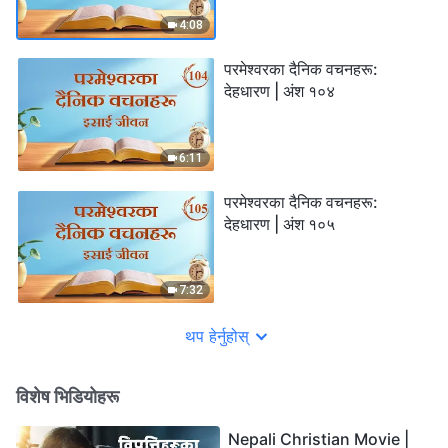
4:08
परमेश्‍वरका दैनिक वचनहरू:
देहधारण | अंश १०४
6:11
परमेश्‍वरका दैनिक वचनहरू:
देहधारण | अंश १०५
7:32
थप हेर्नुहोस्
विशेष भिडियोहरू
Nepali Christian Movie |