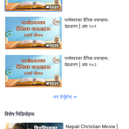
14:21
परमेश्‍वरका दैनिक वचनहरू:
देहधारण | अंश १०१
10:25
परमेश्‍वरका दैनिक वचनहरू:
देहधारण | अंश १०२
10:11
थप हेर्नुहोस्
विशेष भिडियोहरू
Nepali Christian Movie |