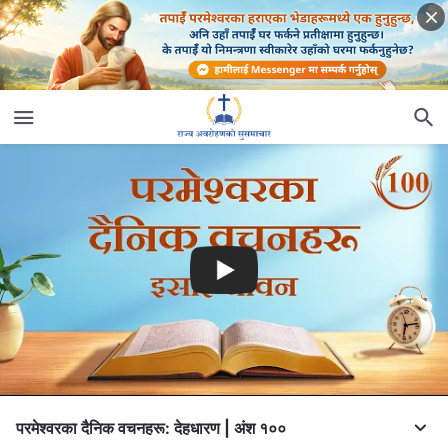
परमेश्‍वरका दैनिक वचनहरू: देहधारण | अंश १००