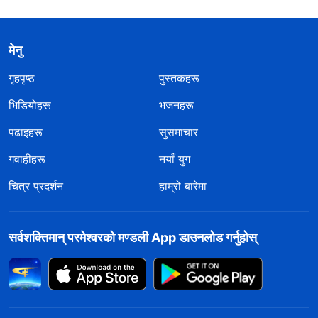
मेनु
गृहपृष्ठ
पुस्तकहरू
भिडियोहरू
भजनहरू
पढाइहरू
सुसमाचार
गवाहीहरू
नयाँ युग
चित्र प्रदर्शन
हाम्रो बारेमा
सर्वशक्तिमान्‌ परमेश्‍वरको मण्डली App डाउनलोड गर्नुहोस्