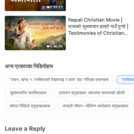
the Lord's Return?
1:39:17
Nepali Christian Movie |
राज्यको सुसमाचार हाम्रो गाउँ पुग्यो |
Testimonies of Christians
Welcoming the Lord's
Return
1:40:00
अन्य प्रकारका भिडियोहरू
“वचन, खण्ड १: परमेश्‍वरको देखापराइ र काम” बाट गरिएका वाचनहरू
“परमेश्
सुसमाचारीय चलचित्रहरू
प्रवचन श्रृङ्खला: आस्थामा सत्यताको खोजी
कोरल भिडियो श्रृङ्खलाहरू
मण्डली जीवन—विभिन्‍न कार्यक्रम श्रृंखलाहरू
Leave a Reply