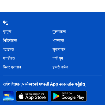
मेनु
गृहपृष्ठ
पुस्तकहरू
भिडियोहरू
भजनहरू
पढाइहरू
सुसमाचार
गवाहीहरू
नयाँ युग
चित्र प्रदर्शन
हाम्रो बारेमा
सर्वशक्तिमान्‌ परमेश्‍वरको मण्डली App डाउनलोड गर्नुहोस्