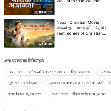
We Listen to in Welcoming
the Lord's Return?
1:39:17
Nepali Christian Movie |
राज्यको सुसमाचार हाम्रो गाउँ पुग्यो |
Testimonies of Christians
Welcoming the Lord's
Return
1:40:00
अन्य प्रकारका भिडियोहरू
“वचन, खण्ड १: परमेश्‍वरको देखापराइ र काम” बाट गरिएका वाचनहरू
“परमेश्
सुसमाचारीय चलचित्रहरू
प्रवचन श्रृङ्खला: आस्थामा सत्यताको खोजी
कोरल भिडियो श्रृङ्खलाहरू
मण्डली जीवन—विभिन्‍न कार्यक्रम श्रृंखलाहरू