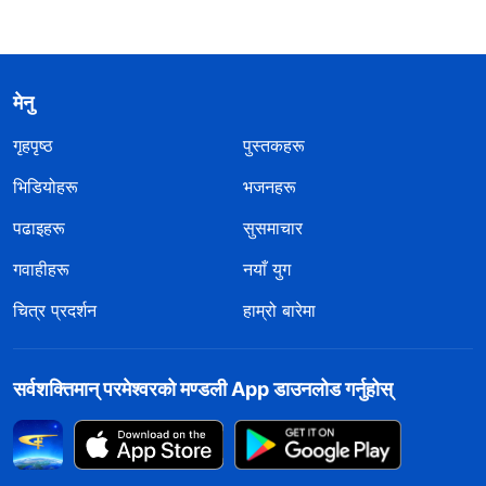
मेनु
गृहपृष्ठ
पुस्तकहरू
भिडियोहरू
भजनहरू
पढाइहरू
सुसमाचार
गवाहीहरू
नयाँ युग
चित्र प्रदर्शन
हाम्रो बारेमा
सर्वशक्तिमान्‌ परमेश्‍वरको मण्डली App डाउनलोड गर्नुहोस्