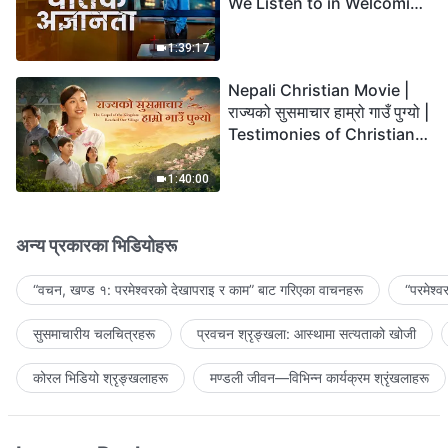
We Listen to in Welcoming
the Lord's Return?
1:39:17
Nepali Christian Movie |
राज्यको सुसमाचार हाम्रो गाउँ पुग्यो |
Testimonies of Christians
Welcoming the Lord's
Return
1:40:00
अन्य प्रकारका भिडियोहरू
“वचन, खण्ड १: परमेश्‍वरको देखापराइ र काम” बाट गरिएका वाचनहरू
“परमेश्
सुसमाचारीय चलचित्रहरू
प्रवचन श्रृङ्खला: आस्थामा सत्यताको खोजी
कोरल भिडियो श्रृङ्खलाहरू
मण्डली जीवन—विभिन्‍न कार्यक्रम श्रृंखलाहरू