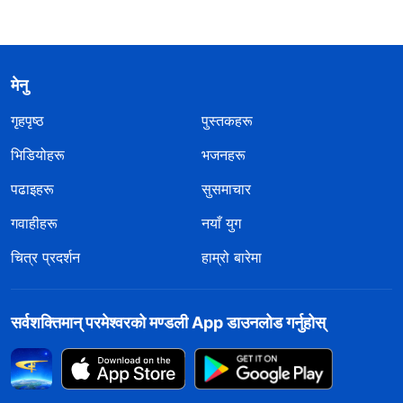
मेनु
गृहपृष्ठ
पुस्तकहरू
भिडियोहरू
भजनहरू
पढाइहरू
सुसमाचार
गवाहीहरू
नयाँ युग
चित्र प्रदर्शन
हाम्रो बारेमा
सर्वशक्तिमान्‌ परमेश्‍वरको मण्डली App डाउनलोड गर्नुहोस्