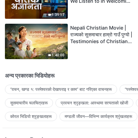
We Listen to in Welcoming
the Lord's Return?
1:39:17
Nepali Christian Movie |
राज्यको सुसमाचार हाम्रो गाउँ पुग्यो |
Testimonies of Christians
Welcoming the Lord's
Return
1:40:00
अन्य प्रकारका भिडियोहरू
“वचन, खण्ड १: परमेश्‍वरको देखापराइ र काम” बाट गरिएका वाचनहरू
“परमेश्
सुसमाचारीय चलचित्रहरू
प्रवचन श्रृङ्खला: आस्थामा सत्यताको खोजी
कोरल भिडियो श्रृङ्खलाहरू
मण्डली जीवन—विभिन्‍न कार्यक्रम श्रृंखलाहरू