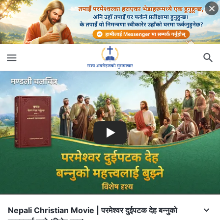
Nepali Christian Movie | परमेश्‍वर दुईपटक देह बन्‍नुको