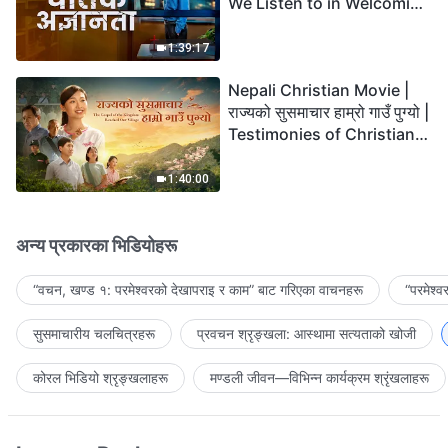
We Listen to in Welcoming
the Lord's Return?
1:39:17
Nepali Christian Movie |
राज्यको सुसमाचार हाम्रो गाउँ पुग्यो |
Testimonies of Christians
Welcoming the Lord's
Return
1:40:00
अन्य प्रकारका भिडियोहरू
“वचन, खण्ड १: परमेश्‍वरको देखापराइ र काम” बाट गरिएका वाचनहरू
“परमेश्
सुसमाचारीय चलचित्रहरू
प्रवचन श्रृङ्खला: आस्थामा सत्यताको खोजी
कोरल भिडियो श्रृङ्खलाहरू
मण्डली जीवन—विभिन्‍न कार्यक्रम श्रृंखलाहरू