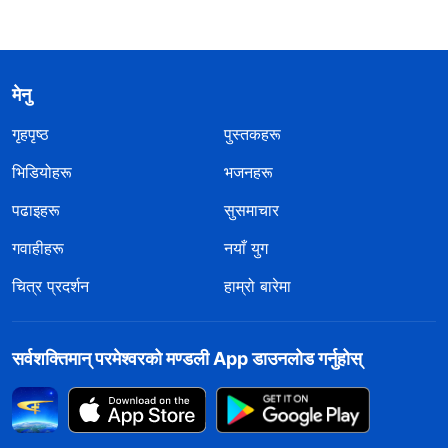
मेनु
गृहपृष्ठ
पुस्तकहरू
भिडियोहरू
भजनहरू
पढाइहरू
सुसमाचार
गवाहीहरू
नयाँ युग
चित्र प्रदर्शन
हाम्रो बारेमा
सर्वशक्तिमान्‌ परमेश्‍वरको मण्डली App डाउनलोड गर्नुहोस्