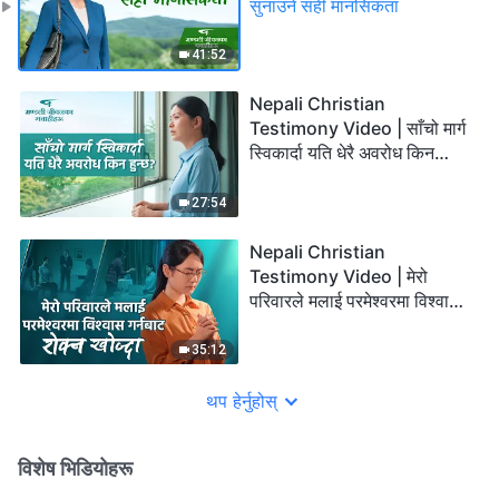
सुनाउने सही मानसिकता
41:52
Nepali Christian
Testimony Video | साँचो मार्ग
स्विकार्दा यति धेरै अवरोध किन
हुन्छ?
27:54
Nepali Christian
Testimony Video | मेरो
परिवारले मलाई परमेश्‍वरमा विश्‍वास
गर्नबाट रोक्‍न खोज्दा
35:12
थप हेर्नुहोस्
विशेष भिडियोहरू