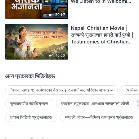
We Listen to in Welcoming
the Lord's Return?
1:39:17
Nepali Christian Movie |
राज्यको सुसमाचार हाम्रो गाउँ पुग्यो |
Testimonies of Christians
Welcoming the Lord's
Return
1:40:00
अन्य प्रकारका भिडियोहरू
“वचन, खण्ड १: परमेश्‍वरको देखापराइ र काम” बाट गरिएका वाचनहरू
“परमेश्
सुसमाचारीय चलचित्रहरू
प्रवचन श्रृङ्खला: आस्थामा सत्यताको खोजी
कोरल भिडियो श्रृङ्खलाहरू
मण्डली जीवन—विभिन्‍न कार्यक्रम श्रृंखलाहरू