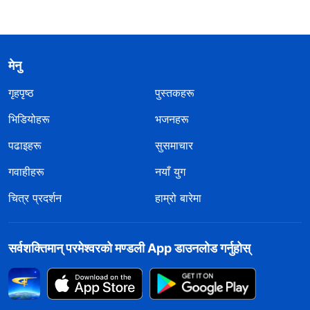
मेनु
गृहपृष्ठ
पुस्तकहरू
भिडियोहरू
भजनहरू
पढाइहरू
सुसमाचार
गवाहीहरू
नयाँ युग
चित्र प्रदर्शन
हाम्रो बारेमा
सर्वशक्तिमान्‌ परमेश्‍वरको मण्डली App डाउनलोड गर्नुहोस्