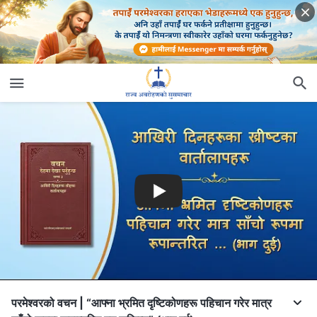
परमेश्‍वरको वचन | “आफ्ना भ्रमित दृष्टिकोणहरू पहिचान गरेर मात्र