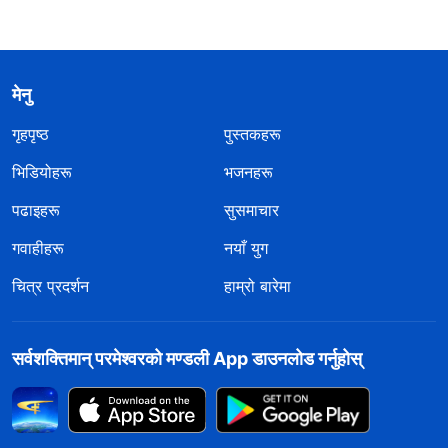
मेनु
गृहपृष्ठ
पुस्तकहरू
भिडियोहरू
भजनहरू
पढाइहरू
सुसमाचार
गवाहीहरू
नयाँ युग
चित्र प्रदर्शन
हाम्रो बारेमा
सर्वशक्तिमान्‌ परमेश्‍वरको मण्डली App डाउनलोड गर्नुहोस्