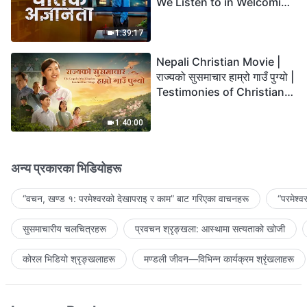
We Listen to in Welcoming
the Lord's Return?
1:39:17
Nepali Christian Movie |
राज्यको सुसमाचार हाम्रो गाउँ पुग्यो |
Testimonies of Christians
Welcoming the Lord's
Return
1:40:00
अन्य प्रकारका भिडियोहरू
“वचन, खण्ड १: परमेश्‍वरको देखापराइ र काम” बाट गरिएका वाचनहरू
“परमेश्
सुसमाचारीय चलचित्रहरू
प्रवचन श्रृङ्खला: आस्थामा सत्यताको खोजी
कोरल भिडियो श्रृङ्खलाहरू
मण्डली जीवन—विभिन्‍न कार्यक्रम श्रृंखलाहरू