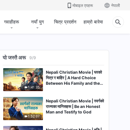
1:55:32
Genuine Repentance
मोबाइल एपहरू
नेपाली
Nepali Christian Movie | म
असल व्यक्ति हुँ! | Being an Honest
गवाहीहरू
नयाँ युग
चित्र प्रदर्शन
हाम्रो बारेमा
Person Blessed by the Lord
1:23:17
Nepali Christian Movie | मुक्ति |
Can Believers Who Are
Forgiven of Sin Enter the
यो जस्तै अरू
9
/
9
1:40:04
Heavenly Kingdom?
Nepali Christian Movie | घरको
भित्र र बाहिर | A Hard Choice
Between His Family and the
1:41:35
Truth
Nepali Christian Movie | स्वर्गको
राज्यका मानिसहरू | Be an Honest
Man and Testify to God
1:52:07
Nepali Christian Movie | वृद्धि |