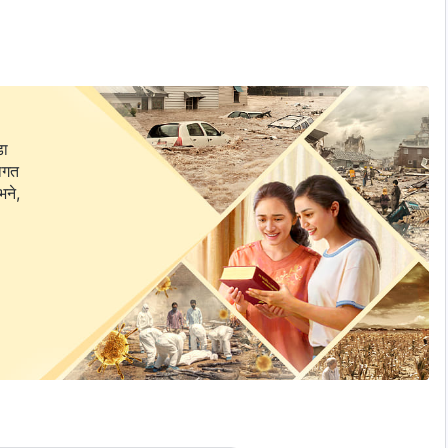
ा पत्ता लगाउन कष्टको बीचमा आनन्दको कटनी हेर्नुहोस्।
डा
वागत
भने,