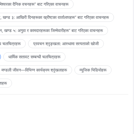
मेश्‍वरका दैनिक वचनहरू” बाट गरिएका वाचनहरू
 खण्ड ३: आखिरी दिनहरूका ख्रीष्टका वार्तालापहरू” बाट गरिएका वाचनहरू
, खण्ड ५: अगुवा र कामदारहरूका जिम्‍मेवारीहरू” बाट गरिएका वाचनहरू
य चलचित्रहरू
प्रवचन श्रृङ्खला: आस्थामा सत्यताको खोजी
धार्मिक सतावट सम्‍बन्धी चलचित्रहरू
मण्डली जीवन—विभिन्‍न कार्यक्रम श्रृंखलाहरू
म्यूजिक भिडियोहरू
शहरू