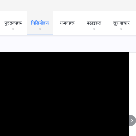
पुस्तकहरू
भिडियोहरू
भजनहरू
पढाइहरू
सुसमाचार