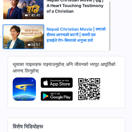
A Heart Touching Testimony
of a Christian
1:41:41
Nepali Christian Movie | कष्टको
बीचमा आनन्दको कटनी | कसरी एक
इसाईले रोग-बिमारको अनुभव गर्‍यो
56:57
थुमाका पाइलाहरू पछ्याउनुहोस् अनि जीवनको भरपूर आपूर्तिको
आनन्द लिनुहोस्
विशेष भिडियोहरू