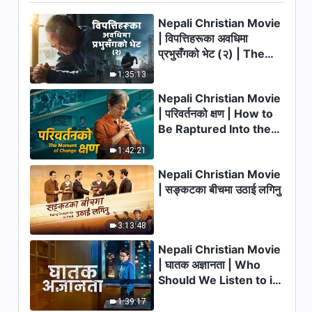
Nepali Christian Movie
| विपत्तिहरूका अवधिमा
प्रभुसँगको भेट (२) | The
Calamities of the Last
1:35:13
Days Arrive. How Can
Nepali Christian Movie
We Enter the Kingdom
| परिवर्तनको क्षण | How to
of God?
Be Raptured Into the
Kingdom of Heaven
1:42:21
Nepali Christian Movie
| सङ्कटका बीचमा उठाई लगिनु
3:13:48
Nepali Christian Movie
| घातक अज्ञानता | Who
Should We Listen to in
Welcoming the Lord's
1:39:17
Return?