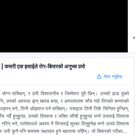
कसरी एक इसाईले रोग-बिमारको अनुभव गर्‍यो
सेयर गर्नुहोस्
ोग्‍न सक्छिन्, र उनी विश्‍वसनीय र जिम्‍मेवार दुवै छिन्। उनको ढाड दुख्‍ने
तैपनि, उनको अवस्था झन् खराब बन्छ, र अस्पतालमा जाँच गर्दा तिनको कम्‍मरको
 पाइनन् भने, तिनी ओछ्यान पर्न सक्छिन्। यसद्वारा तिनी निकै चिन्तित हुन्छिन्,
दै हुनुहुन्छ, उनको विश्‍वास र भक्ति जाँच्‍दै हुनुहुन्छ भन्‍ने उनलाई विश्‍वास
गरिन् भने, परमेश्‍वरले अवश्य नै तिनलाई सुरक्षा दिनुहुनेछ भन्‍ने उनले विश्‍वास
र उनी कुनै पनि समयमा पक्षाघात हुने खतरामा पर्छिन्। यो बिमारको परीक्षाबाट