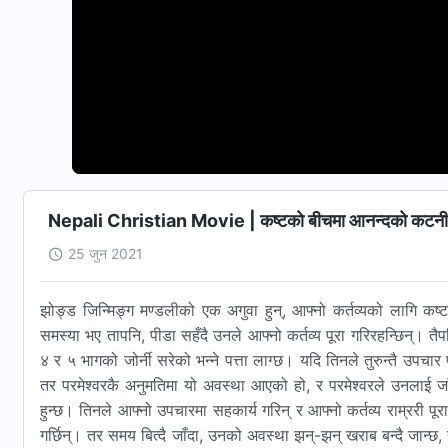
Nepali Christian Movie | कष्टको बीचमा आनन्दको कटनी | 
25 जुन 2021
झोङ्ड जिन्मिङ्ग मण्डलीको एक अगुवा हुन्, आफ्‍नो कर्तव्यको लागि कष्ट भ
समस्या भए तापनि, पीडा सहँदै उनले आफ्‍नो कर्तव्य पूरा गरिरहन्छिन्। 
४ र ५ भागको जोर्नी सरेको भन्‍ने पत्ता लाग्‍छ। यदि तिनले तुरुन्तै उपचार
तर परमेश्‍वरकै अनुमतिमा यो अवस्था आएको हो, र परमेश्‍वरले उनलाई जाँच गर्
हुन्छ। तिनले आफ्‍नो उपचारमा सहकार्य गरिन् र आफ्‍नो कर्तव्य राम्ररी पूरा 
गर्छिन्। तर समय बित्दै जाँदा, उनको अवस्था झन्-झन् खराब बन्दै जान्छ, 