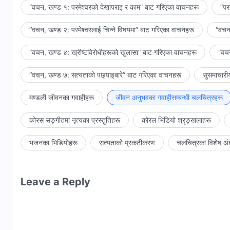
“वचन, खण्ड १: परमेश्‍वरको देखापराइ र काम” बाट गरिएका वाचनहरू
“पर
“वचन, खण्ड २: परमेश्‍वरलाई चिन्‍ने विषयमा” बाट गरिएका वाचनहरू
“वचन,
“वचन, खण्ड ४: ख्रीष्टविरोधीहरूको खुलासा” बाट गरिएका वाचनहरू
“वचन
“वचन, खण्ड ७: सत्यताको पछ्याइबारे” बाट गरिएका वाचनहरू
सुसमाचारी
मण्डली जीवनका गवाहीहरू
जीवन अनुभवका गवाहीसम्‍बन्धी चलचित्रहरू
कोरस सङ्गीतमा नृत्यका प्रस्तुतिहरू
कोरल भिडियो श्रृङ्खलाहरू
भजनका भिडियोहरू
सत्यताको प्रकटीकरण
चलचित्रका विशेष अं
Leave a Reply