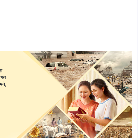
डा
।
वागत
भने,
करण स्वीकार गर्छन्।
सक्छौं।