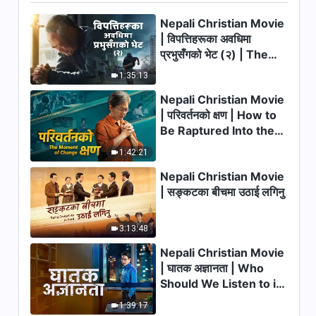
Nepali Christian Movie
| विपत्तिहरूका अवधिमा
प्रभुसँगको भेट (२) | The
Calamities of the Last
1:35:13
Days Arrive. How Can
Nepali Christian Movie
We Enter the Kingdom
| परिवर्तनको क्षण | How to
of God?
Be Raptured Into the
Kingdom of Heaven
1:42:21
Nepali Christian Movie
| सङ्कटका बीचमा उठाई लगिनु
3:13:48
Nepali Christian Movie
| घातक अज्ञानता | Who
Should We Listen to in
Welcoming the Lord's
1:39:17
Return?