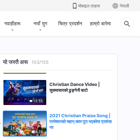
मोबाइल एपहरू
नेपाली
गवाहीहरू
नयाँ युग
चित्र प्रदर्शन
हाम्रो बारेमा
Christian Praise Song |
परमेश्‍वरलाई प्रेम गर्ने हृदयले प्रशंसा गरौं
यो जस्तै अरू
153
/
155
5:11
Christian Dance Video |
सुसमाचारको ढुङ्गेनी बाटो
10:55
2021 Christian Praise Song |
परमेश्‍वरको महान् काम पूरा भएकोमा प्रशंसा
गर
4:38