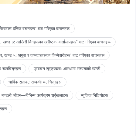
मेश्‍वरका दैनिक वचनहरू” बाट गरिएका वाचनहरू
 खण्ड ३: आखिरी दिनहरूका ख्रीष्टका वार्तालापहरू” बाट गरिएका वाचनहरू
, खण्ड ५: अगुवा र कामदारहरूका जिम्‍मेवारीहरू” बाट गरिएका वाचनहरू
।
य चलचित्रहरू
प्रवचन श्रृङ्खला: आस्थामा सत्यताको खोजी
धार्मिक सतावट सम्‍बन्धी चलचित्रहरू
वस्त छौं।
मण्डली जीवन—विभिन्‍न कार्यक्रम श्रृंखलाहरू
म्यूजिक भिडियोहरू
 छुट्ट्याउँछन्।
ँको वचनको वास्तविकतामा जिउँछन्।
शहरू