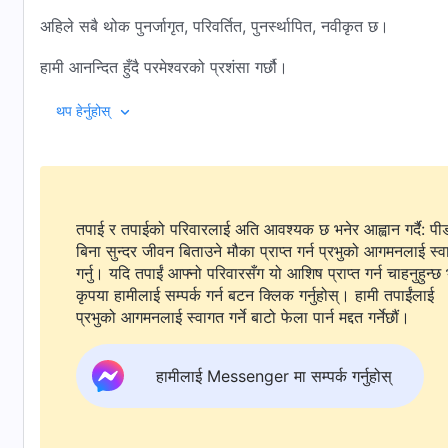
अहिले सबै थोक पुनर्जागृत, परिवर्तित, पुनर्स्थापित, नवीकृत छ।
हामी आनन्दित हुँदै परमेश्‍वरको प्रशंसा गर्छौ।
हाम्रा गीतहरू र हाम्रो आवाजले आकाशहरू उर्लन्छन्।
थप हेर्नुहोस्
अहो, उहाँको प्रशंसा गर! अहो, कराओ र गाओ!
अहो, उहाँको प्रशंसा गर! अहो, कराओ र गाओ!
तपाई र तपाईको परिवारलाई अति आवश्यक छ भनेर आह्वान गर्दै: पी
परमेश्‍वरका सबै मानिसहरू परमेश्‍वरका निम्ति प्रशंसाले भरिएर पोखिन्छन्
बिना सुन्दर जीवन बिताउने मौका प्राप्त गर्न प्रभुको आगमनलाई स्
अहो, उहाँको प्रशंसा गर! अहो, कराओ र गाओ!
गर्नु। यदि तपाईं आफ्नो परिवारसँग यो आशिष प्राप्त गर्न चाहनुहुन्छ 
कृपया हामीलाई सम्पर्क गर्न बटन क्लिक गर्नुहोस्। हामी तपाईंलाई
उहाँको धार्मिकता प्रकट गर्दै, परमेश्‍वरको घरबाटै न्याय सुरु भएको छ।
प्रभुको आगमनलाई स्वागत गर्ने बाटो फेला पार्न मद्दत गर्नेछौं।
परमेश्‍वरका सबै मानिसहरू उहाँको सामु निहुरिन्छन्, उहाँको न्याय र शुद्धी
हामीलाई Messenger मा सम्पर्क गर्नुहोस्
उहाँको वचनको अगुवाइमा, हामी उहाँका परीक्षाहरू र शोधनबाट भएर जान 
हामी साक्षी दिन्छौं र उहाँबाट कृपा प्राप्त गर्दछौं।