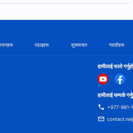
भजनहरू
पढाइहरू
सुसमाचार
गवाहीहरू
।
हामीलाई फलो गर्नुहो
— “थुमालाई पछ्याउनुहोस् र नयाँ गीतहरू गाउनुहोस्” बाट
हामीलाई सम्पर्क गर्न
+977-981-
contact.ne