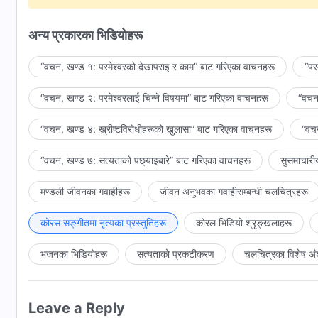
उहाँको आदेश प्राप्त गर्नु, उहाँका कामहरूको
अन्य प्रकारका भिडियोहरू
घोषणा गर्नु र साक्षी दिनु सम्मानको कुरा हो।
“वचन, खण्ड १: परमेश्‍वरको देखापराइ र काम” बाट गरिएका वाचनहरू
“पर
अहो, उहाँको प्रशंसा गर! अहो, कराओ र गाओ!
“वचन, खण्ड २: परमेश्‍वरलाई चिन्‍ने विषयमा” बाट गरिएका वाचनहरू
“वचन,
अहो, उहाँको प्रशंसा गर! अहो, कराओ र गाओ!
“वचन, खण्ड ४: ख्रीष्टविरोधीहरूको खुलासा” बाट गरिएका वाचनहरू
“वचन
परमेश्‍वरका सबै मानिसहरू परमेश्‍वरका निम्ति प्रशंसाले भरिएर पोखिन्छन्
“वचन, खण्ड ७: सत्यताको पछ्याइबारे” बाट गरिएका वाचनहरू
सुसमाचारी
अहो, उहाँको प्रशंसा गर! अहो, कराओ र गाओ!
मण्डली जीवनका गवाहीहरू
जीवन अनुभवका गवाहीसम्‍बन्धी चलचित्रहरू
परमेश्‍वरको काम अति चाँडै परिवर्तन हुन्छ यो बुझ्न गाह्रो छ, तर हामी विश्‍
कोरस सङ्गीतमा नृत्यका प्रस्तुतिहरू
कोरल भिडियो श्रृङ्खलाहरू
उहाँका वचनहरूको शक्ति अद्वितीय छन्, र तिनले मानिसहरूलाई वर्गअनुसार
परमेश्‍वरलाई प्रेम गर्नेहरूले सधैँ आज्ञापालन गर्छन् र प्रत्येक दिन उहा
भजनका भिडियोहरू
सत्यताको प्रकटीकरण
चलचित्रका विशेष अं
हामी परमेश्‍वरको बुद्धि र सर्वशक्तिमान्‌ताको प्रशंसा गर्छौं,
Leave a Reply
उहाँ आफ्ना सबै चालहरूमा धर्मी हुनुहुन्छ।