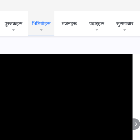
पुस्तकहरू
भिडियोहरू
भजनहरू
पढाइहरू
सुसमाचार